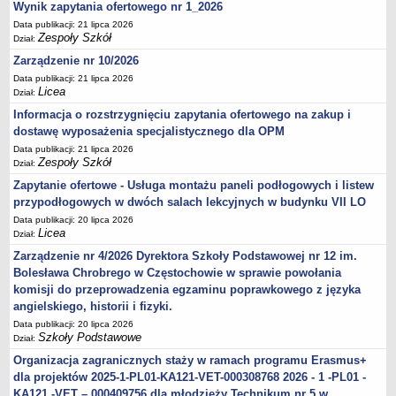
Wynik zapytania ofertowego nr 1_2026
Data publikacji: 21 lipca 2026
Zespoły Szkół
Dział:
Zarządzenie nr 10/2026
Data publikacji: 21 lipca 2026
Licea
Dział:
Informacja o rozstrzygnięciu zapytania ofertowego na zakup i
dostawę wyposażenia specjalistycznego dla OPM
Data publikacji: 21 lipca 2026
Zespoły Szkół
Dział:
Zapytanie ofertowe - Usługa montażu paneli podłogowych i listew
przypodłogowych w dwóch salach lekcyjnych w budynku VII LO
Data publikacji: 20 lipca 2026
Licea
Dział:
Zarządzenie nr 4/2026 Dyrektora Szkoły Podstawowej nr 12 im.
Bolesława Chrobrego w Częstochowie w sprawie powołania
komisji do przeprowadzenia egzaminu poprawkowego z języka
angielskiego, historii i fizyki.
Data publikacji: 20 lipca 2026
Szkoły Podstawowe
Dział:
Organizacja zagranicznych staży w ramach programu Erasmus+
dla projektów 2025-1-PL01-KA121-VET-000308768 2026 - 1 -PL01 -
KA121 -VET – 000409756 dla młodzieży Technikum nr 5 w