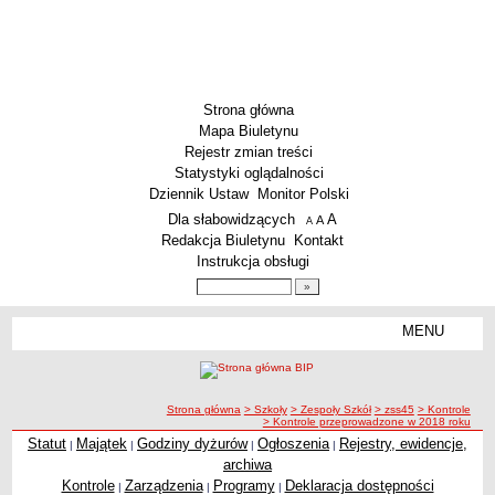
Strona główna
Mapa Biuletynu
Rejestr zmian treści
Statystyki oglądalności
Dziennik Ustaw
Monitor Polski
Menu dodatkowe
Dla słabowidzących
A
powiększ czcionkę
A
standardowy rozmiar czcionki
A
pomniejsz czcionkę
Redakcja Biuletynu
Kontakt
Instrukcja obsługi
Wyszukiwarka artykułów
Szukaj
MENU
Menu
SZKOŁY
Szkoły Podstawowe
ścieżka nawigacji
Strona główna
> Szkoły
> Zespoły Szkół
> zss45
> Kontrole
Licea
> Kontrole przeprowadzone w 2018 roku
Zespoły Szkół
Statut
Majątek
Godziny dyżurów
Ogłoszenia
Rejestry, ewidencje,
|
|
|
|
archiwa
Techniczne Zakłady Naukowe
Kontrole
Zarządzenia
Programy
Deklaracja dostępności
|
|
|
PRZEDSZKOLA