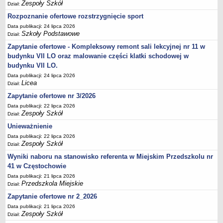
UDOSTĘPNIANIE INFORMACJI PUBLICZNEJ
Zespoły Szkół
Dział:
OCHRONA DANYCH OSOBOWYCH
Rozpoznanie ofertowe rozstrzygnięcie sport
Data publikacji: 24 lipca 2026
Szkoły Podstawowe
Dział:
Zapytanie ofertowe - Kompleksowy remont sali lekcyjnej nr 11 w
budynku VII LO oraz malowanie części klatki schodowej w
budynku VII LO.
Data publikacji: 24 lipca 2026
Licea
Dział:
Zapytanie ofertowe nr 3/2026
Data publikacji: 22 lipca 2026
Zespoły Szkół
Dział:
Unieważnienie
Data publikacji: 22 lipca 2026
Zespoły Szkół
Dział:
Wyniki naboru na stanowisko referenta w Miejskim Przedszkolu nr
41 w Częstochowie
Data publikacji: 21 lipca 2026
Przedszkola Miejskie
Dział:
Zapytanie ofertowe nr 2_2026
Data publikacji: 21 lipca 2026
Zespoły Szkół
Dział: