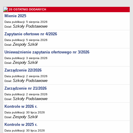
Deklaracja dostępności
20 OSTATNIO DODANYCH
PORADNIE PSYCHOLOGICZNO-PEDAGOGICZNE
Mienie 2025
Zespół Poradni
Data publikacji: 5 sierpnia 2026
BIURO FINANSÓW OŚWIATY
Szkoły Podstawowe
Dział:
Dane podstawowe
Zapytanie ofertowe nr 4/2026
Statut
Data publikacji: 5 sierpnia 2026
Zespoły Szkół
Dział:
Majątek
Unieważnienie zapytania ofertowego nr 3/2026
Godziny dyżurów
Data publikacji: 3 sierpnia 2026
Ogłoszenia
Zespoły Szkół
Dział:
Zarządzenia
Zarządzenie 22/2026
Data publikacji: 2 sierpnia 2026
Rejestry, ewidencje, archiwa
Szkoły Podstawowe
Dział:
Kontrole
Zarządzenie nr 21/2026
PONOWNE WYKORZYSTYWANIE
Data publikacji: 2 sierpnia 2026
Szkoły Podstawowe
Dział:
Sprawozdania
Kontrole w 2026 r.
Deklaracja dostępności
Data publikacji: 30 lipca 2026
DEKLARACJA DOSTĘPNOŚCI
Zespoły Szkół
Dział:
OŚWIADCZENIA MAJĄTKOWE
Kontrole w 2025 r.
PONOWNE WYKORZYSTYWANIE
Data publikacji: 30 lipca 2026