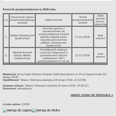
Przedszkola Miejskie
Kontrole przeprowadzone w 2018 roku
ARCHIWUM SZKÓŁ I PLACÓWEK
Efekt
Zlikwidowane gimnazja
Oznaczenie organu
Termin
kontroli
L.p.
przeprowadzającego
Zakres kontroli
przeprowadzenia
(ocena,
kontrolę
kontroli
Przekształcone szkoły i placówki
zalecenia)
Kontrola zgodna z
Wielofunkcyjna Placówka
upoważnieniem do
przeprowadzenia kontroli
Zakład Ubezpieczeń
brak
SPECJALNE OŚRODKI SZKOLNO-WYCHOWAWCZE
1.
płatnika składek przez
17.01.2018r.
Społecznych
zaleceń
inspektora/ów kontroli
Specjalny Ośrodek nr 1
Zakładu Ubezpieczeń
Społecznych
Specjalny Ośrodek nr 5
Prawidłowość realizacji
Wydział Kontroli
czynności związanych z
brak
BURSA MIEJSKA
2.
Urzędu Miasta
gromadzeniem danych
11.12.2018r.
zaleceń
Częstochowy
oświatowych SIO i
Dane podstawowe
przekazywaniem ich do jst
Statut
Majątek
metryczka
Wytworzył:
Anna Kajda Dyrektor Zespołu Szkół Specjalnych nr 45 w Częstochowie (19
lutego 2018)
Godziny dyżurów
Opublikował:
Tatiana Telehojna-Jasińska (19 lutego 2018, 22:10:39)
Ostatnia zmiana:
Tatiana Telehojna-Jasińska (6 marca 2019, 10:35:27)
Ogłoszenie
Zmieniono:
aktualizacja
Zarządzenia
rejestr zmian tej informacji »
Kontrole
Liczba odsłon:
10929
Rejestry, ewidencje, archiwa
Sprawozdania