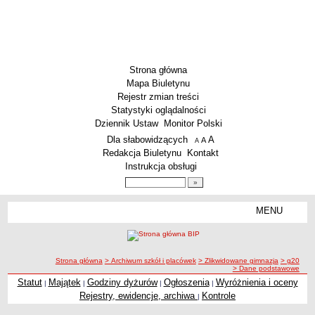
Strona główna
Mapa Biuletynu
Rejestr zmian treści
Statystyki oglądalności
Dziennik Ustaw
Monitor Polski
Menu dodatkowe
Dla słabowidzących
A
powiększ czcionkę
A
standardowy rozmiar czcionki
A
pomniejsz czcionkę
Redakcja Biuletynu
Kontakt
Instrukcja obsługi
Wyszukiwarka artykułów
Szukaj
MENU
Menu
SZKOŁY
Szkoły Podstawowe
ścieżka nawigacji
Strona główna
> Archiwum szkół i placówek
> Zlikwidowane gimnazja
> g20
Licea
> Dane podstawowe
Zespoły Szkół
Statut
Majątek
Godziny dyżurów
Ogłoszenia
Wyróżnienia i oceny
|
|
|
|
Rejestry, ewidencje, archiwa
Kontrole
|
Techniczne Zakłady Naukowe
PRZEDSZKOLA