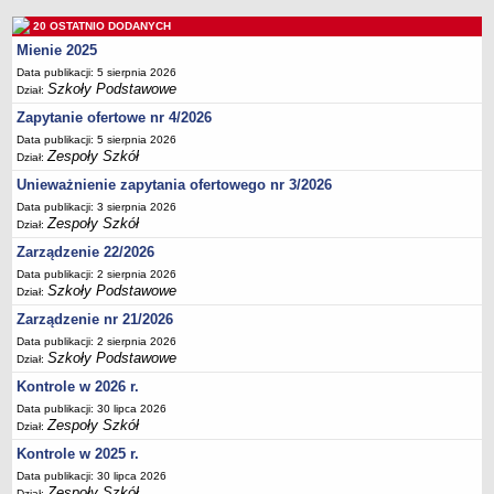
Deklaracja dostępności
20 OSTATNIO DODANYCH
PORADNIE PSYCHOLOGICZNO-PEDAGOGICZNE
Mienie 2025
Zespół Poradni
Data publikacji: 5 sierpnia 2026
Szkoły Podstawowe
Dział:
BIURO FINANSÓW OŚWIATY
Dane podstawowe
Zapytanie ofertowe nr 4/2026
Data publikacji: 5 sierpnia 2026
Statut
Zespoły Szkół
Dział:
Majątek
Unieważnienie zapytania ofertowego nr 3/2026
Godziny dyżurów
Data publikacji: 3 sierpnia 2026
Zespoły Szkół
Dział:
Ogłoszenia
Zarządzenie 22/2026
Zarządzenia
Data publikacji: 2 sierpnia 2026
Rejestry, ewidencje, archiwa
Szkoły Podstawowe
Dział:
Kontrole
Zarządzenie nr 21/2026
Data publikacji: 2 sierpnia 2026
PONOWNE WYKORZYSTYWANIE
Szkoły Podstawowe
Dział:
Sprawozdania
Kontrole w 2026 r.
Deklaracja dostępności
Data publikacji: 30 lipca 2026
Zespoły Szkół
Dział:
DEKLARACJA DOSTĘPNOŚCI
OŚWIADCZENIA MAJĄTKOWE
Kontrole w 2025 r.
PONOWNE WYKORZYSTYWANIE
Data publikacji: 30 lipca 2026
Zespoły Szkół
Dział: