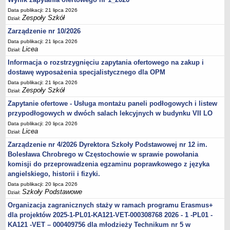
Data publikacji: 21 lipca 2026
Zespoły Szkół
Dział:
Zarządzenie nr 10/2026
Data publikacji: 21 lipca 2026
Licea
Dział:
Informacja o rozstrzygnięciu zapytania ofertowego na zakup i
dostawę wyposażenia specjalistycznego dla OPM
Data publikacji: 21 lipca 2026
Zespoły Szkół
Dział:
Zapytanie ofertowe - Usługa montażu paneli podłogowych i listew
przypodłogowych w dwóch salach lekcyjnych w budynku VII LO
Data publikacji: 20 lipca 2026
Licea
Dział:
Zarządzenie nr 4/2026 Dyrektora Szkoły Podstawowej nr 12 im.
Bolesława Chrobrego w Częstochowie w sprawie powołania
komisji do przeprowadzenia egzaminu poprawkowego z języka
angielskiego, historii i fizyki.
Data publikacji: 20 lipca 2026
Szkoły Podstawowe
Dział:
Organizacja zagranicznych staży w ramach programu Erasmus+
dla projektów 2025-1-PL01-KA121-VET-000308768 2026 - 1 -PL01 -
KA121 -VET – 000409756 dla młodzieży Technikum nr 5 w