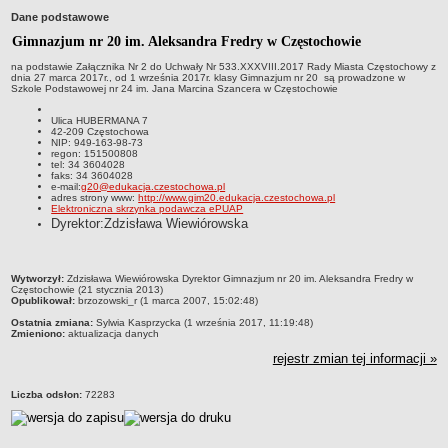
Dane podstawowe
Przedszkola Miejskie
Gimnazjum nr 20 im. Aleksandra Fredry w Częstochowie
ARCHIWUM SZKÓŁ I PLACÓWEK
Zlikwidowane gimnazja
na podstawie Załącznika Nr 2 do Uchwały Nr 533.XXXVIII.2017 Rady Miasta Częstochowy z
dnia 27 marca 2017r., od 1 września 2017r. klasy Gimnazjum nr 20 są prowadzone w
Szkole Podstawowej nr 24 im. Jana Marcina Szancera w Częstochowie
Przekształcone szkoły i placówki
Wielofunkcyjna Placówka
Ulica HUBERMANA 7
42-209 Częstochowa
SPECJALNE OŚRODKI SZKOLNO-WYCHOWAWCZE
NIP: 949-163-98-73
regon: 151500808
Specjalny Ośrodek nr 1
tel: 34 3604028
faks: 34 3604028
Specjalny Ośrodek nr 5
e-mail:
g20@edukacja.czestochowa.pl
adres strony www:
http://www.gim20.edukacja.czestochowa.pl
Elektroniczna skrzynka podawcza ePUAP
BURSA MIEJSKA
Dyrektor:Zdzisława Wiewiórowska
Dane podstawowe
Statut
metryczka
Wytworzył:
Zdzisława Wiewiórowska Dyrektor Gimnazjum nr 20 im. Aleksandra Fredry w
Majątek
Częstochowie (21 stycznia 2013)
Opublikował:
brzozowski_r (1 marca 2007, 15:02:48)
Godziny dyżurów
Ostatnia zmiana:
Sylwia Kasprzycka (1 września 2017, 11:19:48)
Ogłoszenie
Zmieniono:
aktualizacja danych
rejestr zmian tej informacji »
Zarządzenia
Kontrole
Liczba odsłon:
72283
Rejestry, ewidencje, archiwa
Sprawozdania