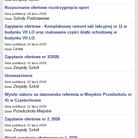
UDOSTĘPNIANIE INFORMACJI PUBLICZNEJ
Rozpoznanie ofertowe rozstrzygnięcie sport
OCHRONA DANYCH OSOBOWYCH
Data publikacji: 24 lipca 2026
Szkoły Podstawowe
Dział:
Zapytanie ofertowe - Kompleksowy remont sali lekcyjnej nr 11 w
budynku VII LO oraz malowanie części klatki schodowej w
budynku VII LO.
Data publikacji: 24 lipca 2026
Licea
Dział:
Zapytanie ofertowe nr 3/2026
Data publikacji: 22 lipca 2026
Zespoły Szkół
Dział:
Unieważnienie
Data publikacji: 22 lipca 2026
Zespoły Szkół
Dział:
Wyniki naboru na stanowisko referenta w Miejskim Przedszkolu nr
41 w Częstochowie
Data publikacji: 21 lipca 2026
Przedszkola Miejskie
Dział:
Zapytanie ofertowe nr 2_2026
Data publikacji: 21 lipca 2026
Zespoły Szkół
Dział:
Wynik zapytania ofertowego nr 1_2026