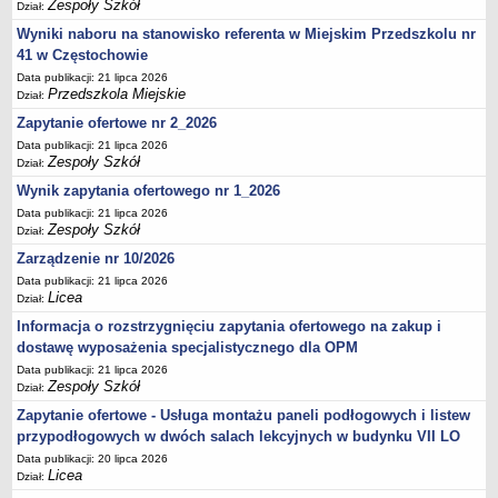
UDOSTĘPNIANIE INFORMACJI PUBLICZNEJ
Zespoły Szkół
Dział:
OCHRONA DANYCH OSOBOWYCH
Wyniki naboru na stanowisko referenta w Miejskim Przedszkolu nr
41 w Częstochowie
Data publikacji: 21 lipca 2026
Przedszkola Miejskie
Dział:
Zapytanie ofertowe nr 2_2026
Data publikacji: 21 lipca 2026
Zespoły Szkół
Dział:
Wynik zapytania ofertowego nr 1_2026
Data publikacji: 21 lipca 2026
Zespoły Szkół
Dział:
Zarządzenie nr 10/2026
Data publikacji: 21 lipca 2026
Licea
Dział:
Informacja o rozstrzygnięciu zapytania ofertowego na zakup i
dostawę wyposażenia specjalistycznego dla OPM
Data publikacji: 21 lipca 2026
Zespoły Szkół
Dział:
Zapytanie ofertowe - Usługa montażu paneli podłogowych i listew
przypodłogowych w dwóch salach lekcyjnych w budynku VII LO
Data publikacji: 20 lipca 2026
Licea
Dział: