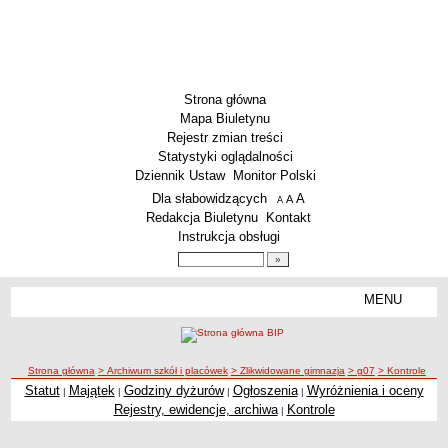
Strona główna
Mapa Biuletynu
Rejestr zmian treści
Statystyki oglądalności
Dziennik Ustaw
Monitor Polski
Menu dodatkowe
Dla słabowidzących
A
powiększ czcionkę
A
standardowy rozmiar czcionki
A
pomniejsz czcionkę
Redakcja Biuletynu
Kontakt
Instrukcja obsługi
Wyszukiwarka artykułów
Szukaj
MENU
Menu
SZKOŁY
Szkoły Podstawowe
ścieżka nawigacji
Strona główna
> Archiwum szkół i placówek
> Zlikwidowane gimnazja
> g07
> Kontrole
Licea
Statut
Majątek
Godziny dyżurów
Ogłoszenia
Wyróżnienia i oceny
|
|
|
|
Kontrole
Zespoły Szkół
Rejestry, ewidencje, archiwa
Kontrole
|
Techniczne Zakłady Naukowe
PRZEDSZKOLA