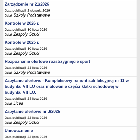
Zarządzenie nr 21/2026
Deklaracja dostępności
Data publikacji: 2 sierpnia 2026
PORADNIE PSYCHOLOGICZNO-PEDAGOGICZNE
Szkoły Podstawowe
Dział:
Zespół Poradni
Kontrole w 2026 r.
BIURO FINANSÓW OŚWIATY
Data publikacji: 30 lipca 2026
Dane podstawowe
Zespoły Szkół
Dział:
Statut
Kontrole w 2025 r.
Data publikacji: 30 lipca 2026
Majątek
Zespoły Szkół
Dział:
Godziny dyżurów
Rozpoznanie ofertowe rozstrzygnięcie sport
Ogłoszenia
Data publikacji: 24 lipca 2026
Szkoły Podstawowe
Dział:
Zarządzenia
Zapytanie ofertowe - Kompleksowy remont sali lekcyjnej nr 11 w
Rejestry, ewidencje, archiwa
budynku VII LO oraz malowanie części klatki schodowej w
Kontrole
budynku VII LO.
PONOWNE WYKORZYSTYWANIE
Data publikacji: 24 lipca 2026
Licea
Dział:
Sprawozdania
Zapytanie ofertowe nr 3/2026
Deklaracja dostępności
Data publikacji: 22 lipca 2026
DEKLARACJA DOSTĘPNOŚCI
Zespoły Szkół
Dział:
OŚWIADCZENIA MAJĄTKOWE
Unieważnienie
PONOWNE WYKORZYSTYWANIE
Data publikacji: 22 lipca 2026