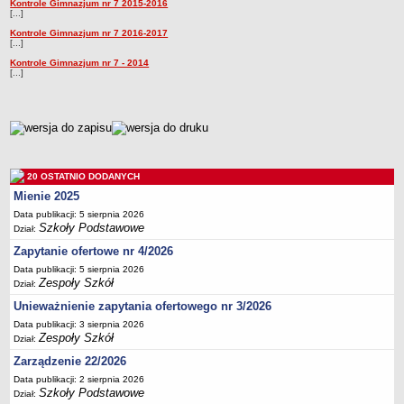
Kontrole Gimnazjum nr 7 2015-2016
Kontrole
[...]
Przedszkola Miejskie
Kontrole Gimnazjum nr 7 2016-2017
ARCHIWUM SZKÓŁ I PLACÓWEK
[...]
Zlikwidowane gimnazja
Kontrole Gimnazjum nr 7 - 2014
[...]
Przekształcone szkoły i placówki
Wielofunkcyjna Placówka
metryczka
SPECJALNE OŚRODKI SZKOLNO-WYCHOWAWCZE
Specjalny Ośrodek nr 1
Specjalny Ośrodek nr 5
20 OSTATNIO DODANYCH
BURSA MIEJSKA
Mienie 2025
Dane podstawowe
Data publikacji: 5 sierpnia 2026
Szkoły Podstawowe
Dział:
Statut
Zapytanie ofertowe nr 4/2026
Majątek
Data publikacji: 5 sierpnia 2026
Godziny dyżurów
Zespoły Szkół
Dział:
Ogłoszenie
Unieważnienie zapytania ofertowego nr 3/2026
Data publikacji: 3 sierpnia 2026
Zarządzenia
Zespoły Szkół
Dział:
Kontrole
Zarządzenie 22/2026
Rejestry, ewidencje, archiwa
Data publikacji: 2 sierpnia 2026
Szkoły Podstawowe
Dział:
Sprawozdania