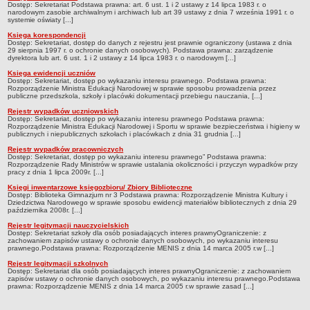
Dostęp: Sekretariat Podstawa prawna: art. 6 ust. 1 i 2 ustawy z 14 lipca 1983 r. o
Deklaracja dostępności
narodowym zasobie archiwalnym i archiwach lub art 39 ustawy z dnia 7 września 1991 r. o
systemie oświaty [...]
PORADNIE PSYCHOLOGICZNO-PEDAGOGICZNE
Księga korespondencji
Zespół Poradni
Dostęp: Sekretariat, dostęp do danych z rejestru jest prawnie ograniczony (ustawa z dnia
29 sierpnia 1997 r. o ochronie danych osobowych). Podstawa prawna: zarządzenie
dyrektora lub art. 6 ust. 1 i 2 ustawy z 14 lipca 1983 r. o narodowym [...]
BIURO FINANSÓW OŚWIATY
Dane podstawowe
Księga ewidencji uczniów
Dostęp: Sekretariat, dostęp po wykazaniu interesu prawnego. Podstawa prawna:
Rozporządzenie Ministra Edukacji Narodowej w sprawie sposobu prowadzenia przez
Statut
publiczne przedszkola, szkoły i placówki dokumentacji przebiegu nauczania, [...]
Majątek
Rejestr wypadków uczniowskich
Dostęp: Sekretariat, dostęp po wykazaniu interesu prawnego Podstawa prawna:
Godziny dyżurów
Rozporządzenie Ministra Edukacji Narodowej i Sportu w sprawie bezpieczeństwa i higieny w
publicznych i niepublicznych szkołach i placówkach z dnia 31 grudnia [...]
Ogłoszenia
Rejestr wypadków pracowniczych
Dostęp: Sekretariat, dostęp po wykazaniu interesu prawnego” Podstawa prawna:
Zarządzenia
Rozporządzenie Rady Ministrów w sprawie ustalania okoliczności i przyczyn wypadków przy
pracy z dnia 1 lipca 2009r. [...]
Rejestry, ewidencje, archiwa
Księgi inwentarzowe księgozbioru/ Zbiory Biblioteczne
Dostęp: Biblioteka Gimnazjum nr 3 Podstawa prawna: Rozporządzenie Ministra Kultury i
Kontrole
Dziedzictwa Narodowego w sprawie sposobu ewidencji materiałów bibliotecznych z dnia 29
października 2008r. [...]
PONOWNE WYKORZYSTYWANIE
Rejestr legitymacji nauczycielskich
Dostęp: Sekretariat szkoły dla osób posiadających interes prawnyOgraniczenie: z
Sprawozdania
zachowaniem zapisów ustawy o ochronie danych osobowych, po wykazaniu interesu
prawnego.Podstawa prawna: Rozporządzenie MENIS z dnia 14 marca 2005 r.w [...]
Deklaracja dostępności
Rejestr legitymacji szkolnych
DEKLARACJA DOSTĘPNOŚCI
Dostęp: Sekretariat dla osób posiadających interes prawnyOgraniczenie: z zachowaniem
zapisów ustawy o ochronie danych osobowych, po wykazaniu interesu prawnego.Podstawa
OŚWIADCZENIA MAJĄTKOWE
prawna: Rozporządzenie MENIS z dnia 14 marca 2005 r.w sprawie zasad [...]
PONOWNE WYKORZYSTYWANIE