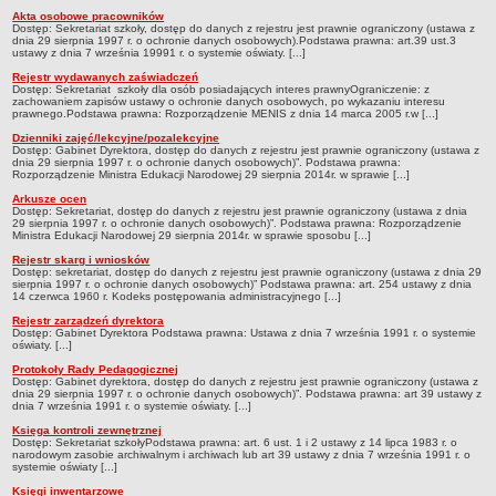
Akta osobowe pracowników
Rejestry, ewidencje, archiwa
Przedszkola Miejskie
Dostęp: Sekretariat szkoły, dostęp do danych z rejestru jest prawnie ograniczony (ustawa z
dnia 29 sierpnia 1997 r. o ochronie danych osobowych).Podstawa prawna: art.39 ust.3
ARCHIWUM SZKÓŁ I PLACÓWEK
ustawy z dnia 7 września 19991 r. o systemie oświaty. [...]
Zlikwidowane gimnazja
Rejestr wydawanych zaświadczeń
Dostęp: Sekretariat szkoły dla osób posiadających interes prawnyOgraniczenie: z
Przekształcone szkoły i placówki
zachowaniem zapisów ustawy o ochronie danych osobowych, po wykazaniu interesu
prawnego.Podstawa prawna: Rozporządzenie MENIS z dnia 14 marca 2005 r.w [...]
Wielofunkcyjna Placówka
Dzienniki zajęć/lekcyjne/pozalekcyjne
Dostęp: Gabinet Dyrektora, dostęp do danych z rejestru jest prawnie ograniczony (ustawa z
SPECJALNE OŚRODKI SZKOLNO-WYCHOWAWCZE
dnia 29 sierpnia 1997 r. o ochronie danych osobowych)”. Podstawa prawna:
Rozporządzenie Ministra Edukacji Narodowej 29 sierpnia 2014r. w sprawie [...]
Specjalny Ośrodek nr 1
Arkusze ocen
Specjalny Ośrodek nr 5
Dostęp: Sekretariat, dostęp do danych z rejestru jest prawnie ograniczony (ustawa z dnia
29 sierpnia 1997 r. o ochronie danych osobowych)”. Podstawa prawna: Rozporządzenie
BURSA MIEJSKA
Ministra Edukacji Narodowej 29 sierpnia 2014r. w sprawie sposobu [...]
Dane podstawowe
Rejestr skarg i wniosków
Dostęp: sekretariat, dostęp do danych z rejestru jest prawnie ograniczony (ustawa z dnia 29
Statut
sierpnia 1997 r. o ochronie danych osobowych)” Podstawa prawna: art. 254 ustawy z dnia
14 czerwca 1960 r. Kodeks postępowania administracyjnego [...]
Majątek
Rejestr zarządzeń dyrektora
Dostęp: Gabinet Dyrektora Podstawa prawna: Ustawa z dnia 7 września 1991 r. o systemie
Godziny dyżurów
oświaty. [...]
Protokoły Rady Pedagogicznej
Ogłoszenie
Dostęp: Gabinet dyrektora, dostęp do danych z rejestru jest prawnie ograniczony (ustawa z
dnia 29 sierpnia 1997 r. o ochronie danych osobowych)”. Podstawa prawna: art 39 ustawy z
Zarządzenia
dnia 7 września 1991 r. o systemie oświaty. [...]
Kontrole
Księga kontroli zewnętrznej
Dostęp: Sekretariat szkołyPodstawa prawna: art. 6 ust. 1 i 2 ustawy z 14 lipca 1983 r. o
narodowym zasobie archiwalnym i archiwach lub art 39 ustawy z dnia 7 września 1991 r. o
Rejestry, ewidencje, archiwa
systemie oświaty [...]
Sprawozdania
Księgi inwentarzowe