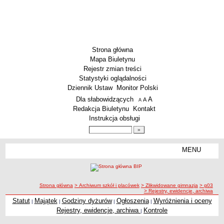
Strona główna
Mapa Biuletynu
Rejestr zmian treści
Statystyki oglądalności
Dziennik Ustaw
Monitor Polski
Menu dodatkowe
Dla słabowidzących
A
powiększ czcionkę
A
standardowy rozmiar czcionki
A
pomniejsz czcionkę
Redakcja Biuletynu
Kontakt
Instrukcja obsługi
Wyszukiwarka artykułów
Szukaj
MENU
Menu
SZKOŁY
Szkoły Podstawowe
ścieżka nawigacji
Strona główna
> Archiwum szkół i placówek
> Zlikwidowane gimnazja
> g03
Licea
> Rejestry, ewidencje, archiwa
Zespoły Szkół
Statut
Majątek
Godziny dyżurów
Ogłoszenia
Wyróżnienia i oceny
|
|
|
|
Rejestry, ewidencje, archiwa
Rejestry, ewidencje, archiwa
Kontrole
|
Techniczne Zakłady Naukowe
PRZEDSZKOLA