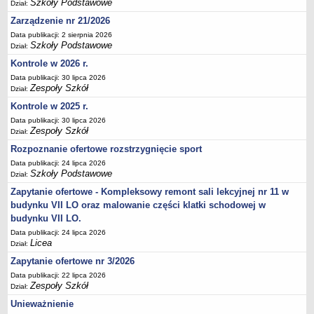
Szkoły Podstawowe
UDOSTĘPNIANIE INFORMACJI PUBLICZNEJ
Dział:
OCHRONA DANYCH OSOBOWYCH
Zarządzenie nr 21/2026
Data publikacji: 2 sierpnia 2026
Szkoły Podstawowe
Dział:
Kontrole w 2026 r.
Data publikacji: 30 lipca 2026
Zespoły Szkół
Dział:
Kontrole w 2025 r.
Data publikacji: 30 lipca 2026
Zespoły Szkół
Dział:
Rozpoznanie ofertowe rozstrzygnięcie sport
Data publikacji: 24 lipca 2026
Szkoły Podstawowe
Dział:
Zapytanie ofertowe - Kompleksowy remont sali lekcyjnej nr 11 w
budynku VII LO oraz malowanie części klatki schodowej w
budynku VII LO.
Data publikacji: 24 lipca 2026
Licea
Dział:
Zapytanie ofertowe nr 3/2026
Data publikacji: 22 lipca 2026
Zespoły Szkół
Dział:
Unieważnienie