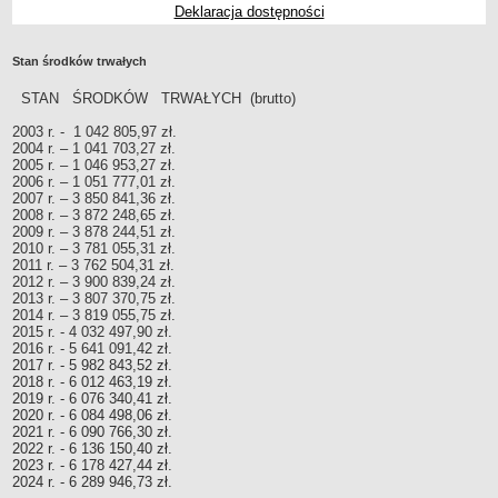
Deklaracja dostępności
Przedszkola Miejskie
ARCHIWUM SZKÓŁ I PLACÓWEK
Stan środków trwałych
Zlikwidowane gimnazja
STAN ŚRODKÓW TRWAŁYCH (brutto)
Przekształcone szkoły i placówki
Wielofunkcyjna Placówka
2003 r. - 1 042 805,97 zł.
2004 r. – 1 041 703,27 zł.
SPECJALNE OŚRODKI SZKOLNO-WYCHOWAWCZE
2005 r. – 1 046 953,27 zł.
Specjalny Ośrodek nr 1
2006 r. – 1 051 777,01 zł.
2007 r. – 3 850 841,36 zł.
Specjalny Ośrodek nr 5
2008 r. – 3 872 248,65 zł.
2009 r. – 3 878 244,51 zł.
BURSA MIEJSKA
2010 r. – 3 781 055,31 zł.
Dane podstawowe
2011 r. – 3 762 504,31 zł.
2012 r. – 3 900 839,24 zł.
Statut
2013 r. – 3 807 370,75 zł.
Majątek
2014 r. – 3 819 055,75 zł.
2015 r. - 4 032 497,90 zł.
Godziny dyżurów
2016 r. - 5 641 091,42 zł.
2017 r. - 5 982 843,52 zł.
Ogłoszenie
2018 r. - 6 012 463,19 zł.
2019 r. - 6 076 340,41 zł.
Zarządzenia
2020 r. - 6 084 498,06 zł.
Kontrole
2021 r. - 6 090 766,30 zł.
2022 r. - 6 136 150,40 zł.
Rejestry, ewidencje, archiwa
2023 r. - 6 178 427,44 zł.
2024 r. - 6 289 946,73 zł.
Sprawozdania