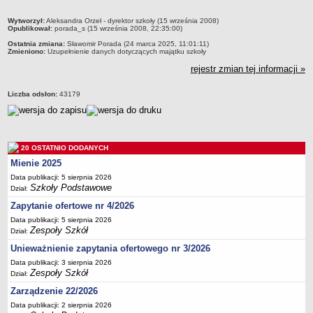
Deklaracja dostępności
metryczka
Wytworzył:
Aleksandra Orzeł - dyrektor szkoły (15 września 2008)
PORADNIE PSYCHOLOGICZNO-PEDAGOGICZNE
Opublikował:
porada_s (15 września 2008, 22:35:00)
Zespół Poradni
Ostatnia zmiana:
Sławomir Porada (24 marca 2025, 11:01:11)
Zmieniono:
Uzupełnienie danych dotyczących majątku szkoły
BIURO FINANSÓW OŚWIATY
rejestr zmian tej informacji »
Dane podstawowe
Statut
Liczba odsłon:
43179
Majątek
Godziny dyżurów
Ogłoszenia
20 OSTATNIO DODANYCH
Mienie 2025
Zarządzenia
Data publikacji: 5 sierpnia 2026
Rejestry, ewidencje, archiwa
Szkoły Podstawowe
Dział:
Kontrole
Zapytanie ofertowe nr 4/2026
PONOWNE WYKORZYSTYWANIE
Data publikacji: 5 sierpnia 2026
Zespoły Szkół
Dział:
Sprawozdania
Unieważnienie zapytania ofertowego nr 3/2026
Deklaracja dostępności
Data publikacji: 3 sierpnia 2026
DEKLARACJA DOSTĘPNOŚCI
Zespoły Szkół
Dział:
OŚWIADCZENIA MAJĄTKOWE
Zarządzenie 22/2026
PONOWNE WYKORZYSTYWANIE
Data publikacji: 2 sierpnia 2026