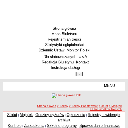
Strona główna
Mapa Biuletynu
Rejestr zmian treści
Statystyki oglądalności
Dziennik Ustaw
Monitor Polski
Menu dodatkowe
Dla słabowidzących
A
powiększ czcionkę
A
standardowy rozmiar czcionki
A
pomniejsz czcionkę
Redakcja Biuletynu
Kontakt
Instrukcja obsługi
Wyszukiwarka artykułów
Szukaj
MENU
Menu
SZKOŁY
Szkoły Podstawowe
ścieżka nawigacji
Strona główna
> Szkoły
> Szkoły Podstawowe
> sp39
> Majątek
Licea
> Stan środków trwałych
Zespoły Szkół
Statut
Majątek
Godziny dyżurów
Ogłoszenia
Rejestry, ewidencje,
|
|
|
|
archiwa
Techniczne Zakłady Naukowe
Kontrole
Zarządzenia
Szkolne programy
Sprawozdanie finansowe
|
|
|
PRZEDSZKOLA