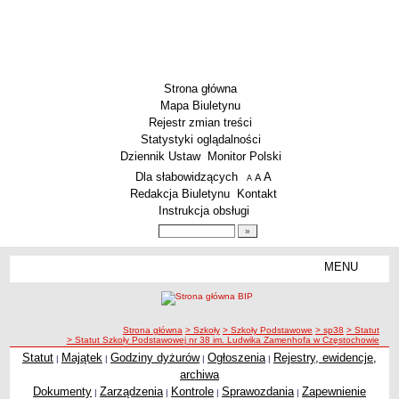
Strona główna
Mapa Biuletynu
Rejestr zmian treści
Statystyki oglądalności
Dziennik Ustaw
Monitor Polski
Menu dodatkowe
Dla słabowidzących
A
powiększ czcionkę
A
standardowy rozmiar czcionki
A
pomniejsz czcionkę
Redakcja Biuletynu
Kontakt
Instrukcja obsługi
Wyszukiwarka artykułów
Szukaj
MENU
Menu
SZKOŁY
Szkoły Podstawowe
ścieżka nawigacji
Strona główna
> Szkoły
> Szkoły Podstawowe
> sp38
> Statut
Licea
> Statut Szkoły Podstawowej nr 38 im. Ludwika Zamenhofa w Częstochowie
Zespoły Szkół
Statut
Majątek
Godziny dyżurów
Ogłoszenia
Rejestry, ewidencje,
|
|
|
|
archiwa
Techniczne Zakłady Naukowe
Dokumenty
Zarządzenia
Kontrole
Sprawozdania
Zapewnienie
|
|
|
|
PRZEDSZKOLA