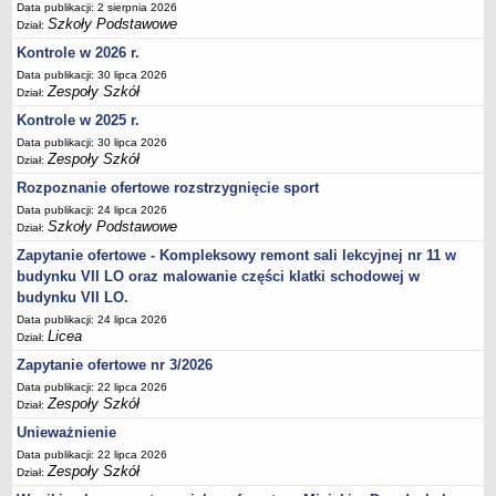
UDOSTĘPNIANIE INFORMACJI PUBLICZNEJ
Data publikacji: 2 sierpnia 2026
Szkoły Podstawowe
Dział:
OCHRONA DANYCH OSOBOWYCH
Kontrole w 2026 r.
Data publikacji: 30 lipca 2026
Zespoły Szkół
Dział:
Kontrole w 2025 r.
Data publikacji: 30 lipca 2026
Zespoły Szkół
Dział:
Rozpoznanie ofertowe rozstrzygnięcie sport
Data publikacji: 24 lipca 2026
Szkoły Podstawowe
Dział:
Zapytanie ofertowe - Kompleksowy remont sali lekcyjnej nr 11 w
budynku VII LO oraz malowanie części klatki schodowej w
budynku VII LO.
Data publikacji: 24 lipca 2026
Licea
Dział:
Zapytanie ofertowe nr 3/2026
Data publikacji: 22 lipca 2026
Zespoły Szkół
Dział:
Unieważnienie
Data publikacji: 22 lipca 2026
Zespoły Szkół
Dział: