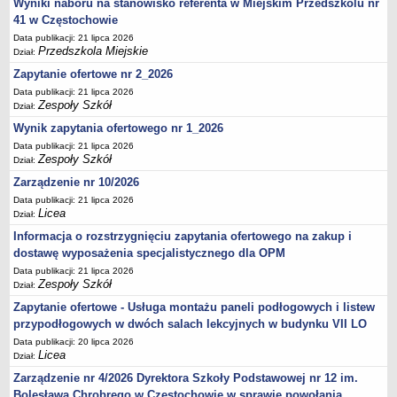
Wyniki naboru na stanowisko referenta w Miejskim Przedszkolu nr
41 w Częstochowie
Data publikacji: 21 lipca 2026
Przedszkola Miejskie
Dział:
Zapytanie ofertowe nr 2_2026
Data publikacji: 21 lipca 2026
Zespoły Szkół
Dział:
Wynik zapytania ofertowego nr 1_2026
Data publikacji: 21 lipca 2026
Zespoły Szkół
Dział:
Zarządzenie nr 10/2026
Data publikacji: 21 lipca 2026
Licea
Dział:
Informacja o rozstrzygnięciu zapytania ofertowego na zakup i
dostawę wyposażenia specjalistycznego dla OPM
Data publikacji: 21 lipca 2026
Zespoły Szkół
Dział:
Zapytanie ofertowe - Usługa montażu paneli podłogowych i listew
przypodłogowych w dwóch salach lekcyjnych w budynku VII LO
Data publikacji: 20 lipca 2026
Licea
Dział:
Zarządzenie nr 4/2026 Dyrektora Szkoły Podstawowej nr 12 im.
Bolesława Chrobrego w Częstochowie w sprawie powołania