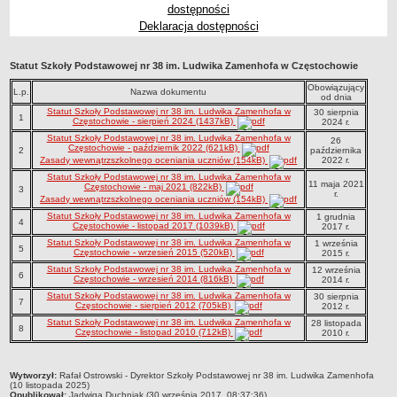
dostępności
Przedszkola Miejskie
Deklaracja dostępności
ARCHIWUM SZKÓŁ I PLACÓWEK
Zlikwidowane gimnazja
Statut Szkoły Podstawowej nr 38 im. Ludwika Zamenhofa w Częstochowie
Przekształcone szkoły i placówki
Obowiązujący
L.p.
Nazwa dokumentu
od dnia
Wielofunkcyjna Placówka
Statut Szkoły Podstawowej nr 38 im. Ludwika Zamenhofa w
30 sierpnia
1
Częstochowie - sierpień 2024 (1437kB)
2024 r.
SPECJALNE OŚRODKI SZKOLNO-WYCHOWAWCZE
Statut Szkoły Podstawowej nr 38 im. Ludwika Zamenhofa w
26
Specjalny Ośrodek nr 1
Częstochowie - październik 2022 (621kB)
2
października
Zasady wewnątrzszkolnego oceniania uczniów (154kB)
2022 r.
Specjalny Ośrodek nr 5
Statut Szkoły Podstawowej nr 38 im. Ludwika Zamenhofa w
11 maja 2021
BURSA MIEJSKA
Częstochowie - maj 2021 (822kB)
3
r.
Zasady wewnątrzszkolnego oceniania uczniów (154kB)
Dane podstawowe
Statut Szkoły Podstawowej nr 38 im. Ludwika Zamenhofa w
1 grudnia
4
Częstochowie - listopad 2017 (1039kB)
Statut
2017 r.
Statut Szkoły Podstawowej nr 38 im. Ludwika Zamenhofa w
1 września
5
Majątek
Częstochowie - wrzesień 2015 (520kB)
2015 r.
Statut Szkoły Podstawowej nr 38 im. Ludwika Zamenhofa w
12 września
Godziny dyżurów
6
Częstochowie - wrzesień 2014 (816kB)
2014 r.
Ogłoszenie
Statut Szkoły Podstawowej nr 38 im. Ludwika Zamenhofa w
30 sierpnia
7
Częstochowie - sierpień 2012 (705kB)
2012 r.
Zarządzenia
Statut Szkoły Podstawowej nr 38 im. Ludwika Zamenhofa w
28 listopada
8
Częstochowie - listopad 2010 (712kB)
2010 r.
Kontrole
Rejestry, ewidencje, archiwa
metryczka
Wytworzył:
Rafał Ostrowski - Dyrektor Szkoły Podstawowej nr 38 im. Ludwika Zamenhofa
(10 listopada 2025)
Sprawozdania
Opublikował:
Jadwiga Duchniak (30 września 2017, 08:37:36)