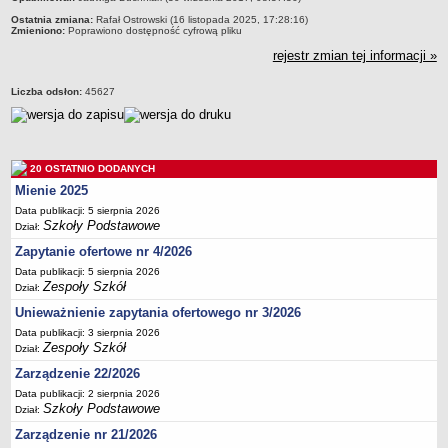
Deklaracja dostępności
Ostatnia zmiana:
Rafał Ostrowski (16 listopada 2025, 17:28:16)
Zmieniono:
Poprawiono dostępność cyfrową pliku
PORADNIE PSYCHOLOGICZNO-PEDAGOGICZNE
rejestr zmian tej informacji »
Zespół Poradni
BIURO FINANSÓW OŚWIATY
Liczba odsłon:
45627
Dane podstawowe
Statut
Majątek
20 OSTATNIO DODANYCH
Godziny dyżurów
Mienie 2025
Ogłoszenia
Data publikacji: 5 sierpnia 2026
Szkoły Podstawowe
Dział:
Zarządzenia
Zapytanie ofertowe nr 4/2026
Rejestry, ewidencje, archiwa
Data publikacji: 5 sierpnia 2026
Zespoły Szkół
Kontrole
Dział:
Unieważnienie zapytania ofertowego nr 3/2026
PONOWNE WYKORZYSTYWANIE
Data publikacji: 3 sierpnia 2026
Sprawozdania
Zespoły Szkół
Dział:
Deklaracja dostępności
Zarządzenie 22/2026
DEKLARACJA DOSTĘPNOŚCI
Data publikacji: 2 sierpnia 2026
Szkoły Podstawowe
OŚWIADCZENIA MAJĄTKOWE
Dział:
PONOWNE WYKORZYSTYWANIE
Zarządzenie nr 21/2026