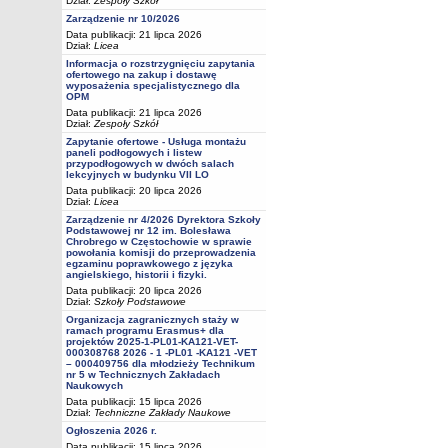
Dział:
Zespoły Szkół
Zarządzenie nr 10/2026
Data publikacji: 21 lipca 2026
Dział:
Licea
Informacja o rozstrzygnięciu zapytania
ofertowego na zakup i dostawę
wyposażenia specjalistycznego dla
OPM
Data publikacji: 21 lipca 2026
Dział:
Zespoły Szkół
Zapytanie ofertowe - Usługa montażu
paneli podłogowych i listew
przypodłogowych w dwóch salach
lekcyjnych w budynku VII LO
Data publikacji: 20 lipca 2026
Dział:
Licea
Zarządzenie nr 4/2026 Dyrektora Szkoły
Podstawowej nr 12 im. Bolesława
Chrobrego w Częstochowie w sprawie
powołania komisji do przeprowadzenia
egzaminu poprawkowego z języka
angielskiego, historii i fizyki.
Data publikacji: 20 lipca 2026
Dział:
Szkoły Podstawowe
Organizacja zagranicznych staży w
ramach programu Erasmus+ dla
projektów 2025-1-PL01-KA121-VET-
000308768 2026 - 1 -PL01 -KA121 -VET
– 000409756 dla młodzieży Technikum
nr 5 w Technicznych Zakładach
Naukowych
Data publikacji: 15 lipca 2026
Dział:
Techniczne Zakłady Naukowe
Ogłoszenia 2026 r.
Data publikacji: 15 lipca 2026