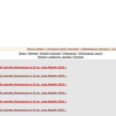
ścieżka nawigacji
Strona główna
> Archiwum szkół i placówek
> Zlikwidowane gimnazja
> g1
Statut
|
Majątek
|
Godziny dyżurów
|
Ogłoszenia
|
Wyróżnienia i oceny
Rejestry, ewidencje, archiwa
|
Kontrole
ść majątku Gimnazjum nr 12 im. Jana Matejki 2016 r.
ek
ść majątku Gimnazjum nr 12 im. Jana Matejki 2015 r.
ść majątku Gimnazjum nr 12 im. Jana Matejki 2014 r.
ść majątku Gimnazjum nr 12 im. Jana Matejki 2013 r.
ść majątku Gimnazjum nr 12 im. Jana Matejki 2012 r.
ść majątku Gimnazjum nr 12 im. Jana Matejki 2011 r.