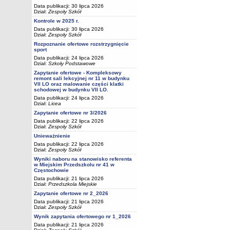
Data publikacji: 30 lipca 2026
Dział:
Zespoły Szkół
Kontrole w 2025 r.
Data publikacji: 30 lipca 2026
Dział:
Zespoły Szkół
Rozpoznanie ofertowe rozstrzygnięcie
sport
Data publikacji: 24 lipca 2026
Dział:
Szkoły Podstawowe
Zapytanie ofertowe - Kompleksowy
remont sali lekcyjnej nr 11 w budynku
VII LO oraz malowanie części klatki
schodowej w budynku VII LO.
Data publikacji: 24 lipca 2026
Dział:
Licea
Zapytanie ofertowe nr 3/2026
Data publikacji: 22 lipca 2026
Dział:
Zespoły Szkół
Unieważnienie
Data publikacji: 22 lipca 2026
Dział:
Zespoły Szkół
Wyniki naboru na stanowisko referenta
w Miejskim Przedszkolu nr 41 w
Częstochowie
Data publikacji: 21 lipca 2026
Dział:
Przedszkola Miejskie
Zapytanie ofertowe nr 2_2026
Data publikacji: 21 lipca 2026
Dział:
Zespoły Szkół
Wynik zapytania ofertowego nr 1_2026
Data publikacji: 21 lipca 2026