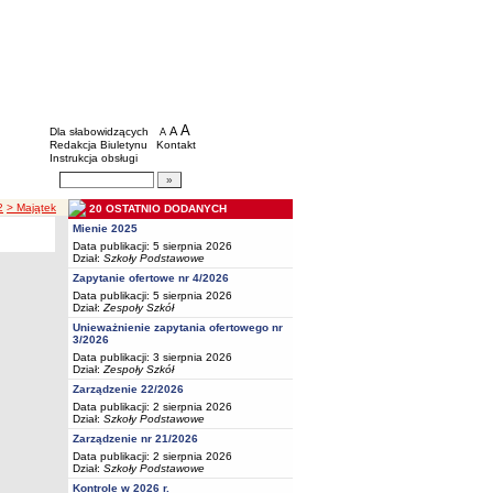
BIP - Oświata Częstochowa
Menu dodatkowe
A
powiększ czcionkę
A
standardowy rozmiar czcionki
Dla słabowidzących
A
pomniejsz czcionkę
Redakcja Biuletynu
Kontakt
Instrukcja obsługi
Wyszukiwarka artykułów
Szukaj
2
> Majątek
20 OSTATNIO DODANYCH
Mienie 2025
Data publikacji: 5 sierpnia 2026
Dział:
Szkoły Podstawowe
Zapytanie ofertowe nr 4/2026
Data publikacji: 5 sierpnia 2026
Dział:
Zespoły Szkół
Unieważnienie zapytania ofertowego nr
3/2026
Data publikacji: 3 sierpnia 2026
Dział:
Zespoły Szkół
Zarządzenie 22/2026
Data publikacji: 2 sierpnia 2026
Dział:
Szkoły Podstawowe
Zarządzenie nr 21/2026
Data publikacji: 2 sierpnia 2026
Dział:
Szkoły Podstawowe
Kontrole w 2026 r.