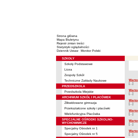
Strona główna
Mapa Biuletynu
Rejestr zmian treści
Statystyki oglądalności
Dziennik Ustaw
Monitor Polski
SZKOŁY
Menu
Szkoły Podstawowe
Majątek
Licea
Zespoły Szkół
Warto
Techniczne Zakłady Naukowe
Mająt
[...]
PRZEDSZKOLA
Warto
Przedszkola Miejskie
[...]
ARCHIWUM SZKÓŁ I PLACÓWEK
Warto
Zlikwidowane gimnazja
[...]
Przekształcone szkoły i placówki
Warto
Wielofunkcyjna Placówka
[...]
SPECJALNE OŚRODKI SZKOLNO-
Warto
WYCHOWAWCZE
[...]
Specjalny Ośrodek nr 1
Warto
Specjalny Ośrodek nr 5
[...]