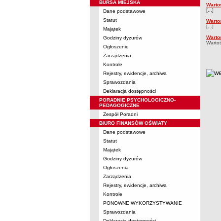
BURSA MIEJSKA
Warto
[...]
Dane podstawowe
Statut
Warto
[...]
Majątek
Warto
Godziny dyżurów
Wartoś
Ogłoszenie
Zarządzenia
Kontrole
metry
Rejestry, ewidencje, archiwa
Sprawozdania
Deklaracja dostępności
PORADNIE PSYCHOLOGICZNO-
PEDAGOGICZNE
Zespół Poradni
BIURO FINANSÓW OŚWIATY
Dane podstawowe
Statut
Majątek
Godziny dyżurów
Ogłoszenia
Zarządzenia
Rejestry, ewidencje, archiwa
Kontrole
PONOWNE WYKORZYSTYWANIE
Sprawozdania
Deklaracja dostępności