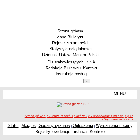
Strona główna
Mapa Biuletynu
Rejestr zmian treści
Statystyki oglądalności
Dziennik Ustaw
Monitor Polski
Menu dodatkowe
Dla słabowidzących
A
powiększ czcionkę
A
standardowy rozmiar czcionki
A
pomniejsz czcionkę
Redakcja Biuletynu
Kontakt
Instrukcja obsługi
Wyszukiwarka artykułów
Szukaj
MENU
Menu
SZKOŁY
Szkoły Podstawowe
ścieżka nawigacji
Strona główna
> Archiwum szkół i placówek
> Zlikwidowane gimnazja
> g12
Licea
> Wyróżnienia i oceny
Zespoły Szkół
Statut
Majątek
Godziny dyżurów
Ogłoszenia
Wyróżnienia i oceny
|
|
|
|
Wyróżnienia i oceny
Rejestry, ewidencje, archiwa
Kontrole
|
Techniczne Zakłady Naukowe
PRZEDSZKOLA