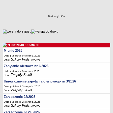
Wyróżnienia i oceny
Przedszkola Miejskie
ARCHIWUM SZKÓŁ I PLACÓWEK
Zlikwidowane gimnazja
Brak artykułów
Przekształcone szkoły i placówki
Wielofunkcyjna Placówka
metryczka
SPECJALNE OŚRODKI SZKOLNO-WYCHOWAWCZE
Specjalny Ośrodek nr 1
20 OSTATNIO DODANYCH
Specjalny Ośrodek nr 5
Mienie 2025
BURSA MIEJSKA
Data publikacji: 5 sierpnia 2026
Dane podstawowe
Szkoły Podstawowe
Dział:
Statut
Zapytanie ofertowe nr 4/2026
Data publikacji: 5 sierpnia 2026
Majątek
Zespoły Szkół
Dział:
Godziny dyżurów
Unieważnienie zapytania ofertowego nr 3/2026
Ogłoszenie
Data publikacji: 3 sierpnia 2026
Zespoły Szkół
Dział:
Zarządzenia
Zarządzenie 22/2026
Kontrole
Data publikacji: 2 sierpnia 2026
Rejestry, ewidencje, archiwa
Szkoły Podstawowe
Dział:
Sprawozdania
Zarządzenie nr 21/2026