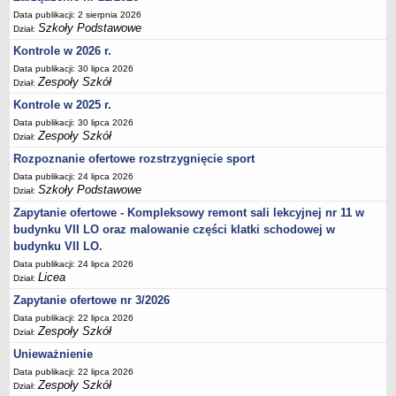
Deklaracja dostępności
Data publikacji: 2 sierpnia 2026
Szkoły Podstawowe
Dział:
PORADNIE PSYCHOLOGICZNO-PEDAGOGICZNE
Kontrole w 2026 r.
Zespół Poradni
Data publikacji: 30 lipca 2026
BIURO FINANSÓW OŚWIATY
Zespoły Szkół
Dział:
Dane podstawowe
Kontrole w 2025 r.
Statut
Data publikacji: 30 lipca 2026
Zespoły Szkół
Dział:
Majątek
Rozpoznanie ofertowe rozstrzygnięcie sport
Godziny dyżurów
Data publikacji: 24 lipca 2026
Ogłoszenia
Szkoły Podstawowe
Dział:
Zarządzenia
Zapytanie ofertowe - Kompleksowy remont sali lekcyjnej nr 11 w
budynku VII LO oraz malowanie części klatki schodowej w
Rejestry, ewidencje, archiwa
budynku VII LO.
Kontrole
Data publikacji: 24 lipca 2026
PONOWNE WYKORZYSTYWANIE
Licea
Dział:
Zapytanie ofertowe nr 3/2026
Sprawozdania
Data publikacji: 22 lipca 2026
Deklaracja dostępności
Zespoły Szkół
Dział:
DEKLARACJA DOSTĘPNOŚCI
Unieważnienie
OŚWIADCZENIA MAJĄTKOWE
Data publikacji: 22 lipca 2026
PONOWNE WYKORZYSTYWANIE
Zespoły Szkół
Dział: