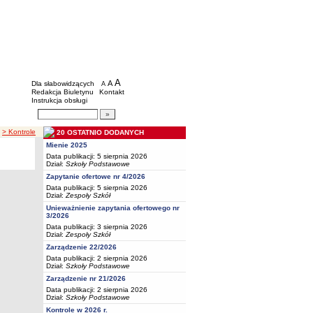
BIP - Oświata Częstochowa
Menu dodatkowe
A
powiększ czcionkę
A
standardowy rozmiar czcionki
Dla słabowidzących
A
pomniejsz czcionkę
Redakcja Biuletynu
Kontakt
Instrukcja obsługi
Wyszukiwarka artykułów
Szukaj
> Kontrole
20 OSTATNIO DODANYCH
Mienie 2025
Data publikacji: 5 sierpnia 2026
Dział:
Szkoły Podstawowe
Zapytanie ofertowe nr 4/2026
Data publikacji: 5 sierpnia 2026
Dział:
Zespoły Szkół
Unieważnienie zapytania ofertowego nr
3/2026
Data publikacji: 3 sierpnia 2026
Dział:
Zespoły Szkół
Zarządzenie 22/2026
Data publikacji: 2 sierpnia 2026
Dział:
Szkoły Podstawowe
Zarządzenie nr 21/2026
Data publikacji: 2 sierpnia 2026
Dział:
Szkoły Podstawowe
Kontrole w 2026 r.