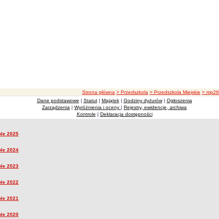
ścieżka nawigacji
Strona główna
> Przedszkola
> Przedszkola Miejskie
> mp26
Dane podstawowe
|
Statut
|
Majątek
|
Godziny dyżurów
|
Ogłoszenia
e
Zarządzenia
|
Wyróżnienia i oceny
|
Rejestry, ewidencje, archiwa
Kontrole
|
Deklaracja dostępności
ole 2025
ole
ole 2024
ole 2023
ole 2022
ole 2021
ole 2020