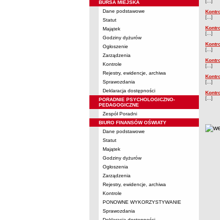
[...]
BURSA MIEJSKA
Dane podstawowe
Kontr
[...]
Statut
Kontr
Majątek
[...]
Godziny dyżurów
Kontr
Ogłoszenie
[...]
Zarządzenia
Kontr
Kontrole
[...]
Rejestry, ewidencje, archiwa
Kontr
Sprawozdania
[...]
Deklaracja dostępności
Kontr
[...]
PORADNIE PSYCHOLOGICZNO-
PEDAGOGICZNE
Zespół Poradni
BIURO FINANSÓW OŚWIATY
metry
Dane podstawowe
Statut
Majątek
Godziny dyżurów
Ogłoszenia
Zarządzenia
Rejestry, ewidencje, archiwa
Kontrole
PONOWNE WYKORZYSTYWANIE
Sprawozdania
Deklaracja dostępności