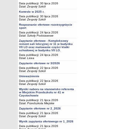
Data publikacji: 30 lipca 2026
Dział:
Zespoły Szkół
Kontrole w 2025 r.
Data publikacji: 30 lipca 2026
Dział:
Zespoły Szkół
Rozpoznanie ofertowe rozstrzygnięcie
sport
Data publikacji: 24 lipca 2026
Dział:
Szkoły Podstawowe
Zapytanie ofertowe - Kompleksowy
remont sali lekcyjnej nr 11 w budynku
VII LO oraz malowanie części klatki
schodowej w budynku VII LO.
Data publikacji: 24 lipca 2026
Dział:
Licea
Zapytanie ofertowe nr 3/2026
Data publikacji: 22 lipca 2026
Dział:
Zespoły Szkół
Unieważnienie
Data publikacji: 22 lipca 2026
Dział:
Zespoły Szkół
Wyniki naboru na stanowisko referenta
w Miejskim Przedszkolu nr 41 w
Częstochowie
Data publikacji: 21 lipca 2026
Dział:
Przedszkola Miejskie
Zapytanie ofertowe nr 2_2026
Data publikacji: 21 lipca 2026
Dział:
Zespoły Szkół
Wynik zapytania ofertowego nr 1_2026
Data publikacji: 21 lipca 2026