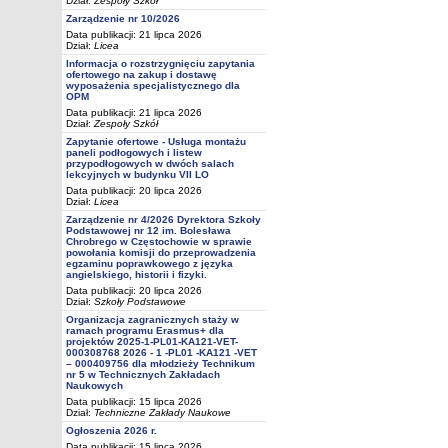
Dział:
Zespoły Szkół
Zarządzenie nr 10/2026
Data publikacji: 21 lipca 2026
Dział:
Licea
Informacja o rozstrzygnięciu zapytania
ofertowego na zakup i dostawę
wyposażenia specjalistycznego dla
OPM
Data publikacji: 21 lipca 2026
Dział:
Zespoły Szkół
Zapytanie ofertowe - Usługa montażu
paneli podłogowych i listew
przypodłogowych w dwóch salach
lekcyjnych w budynku VII LO
Data publikacji: 20 lipca 2026
Dział:
Licea
Zarządzenie nr 4/2026 Dyrektora Szkoły
Podstawowej nr 12 im. Bolesława
Chrobrego w Częstochowie w sprawie
powołania komisji do przeprowadzenia
egzaminu poprawkowego z języka
angielskiego, historii i fizyki.
Data publikacji: 20 lipca 2026
Dział:
Szkoły Podstawowe
Organizacja zagranicznych staży w
ramach programu Erasmus+ dla
projektów 2025-1-PL01-KA121-VET-
000308768 2026 - 1 -PL01 -KA121 -VET
– 000409756 dla młodzieży Technikum
nr 5 w Technicznych Zakładach
Naukowych
Data publikacji: 15 lipca 2026
Dział:
Techniczne Zakłady Naukowe
Ogłoszenia 2026 r.
Data publikacji: 15 lipca 2026