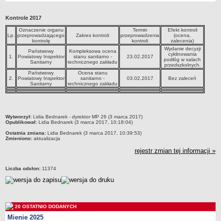
Przedszkola Miejskie
Kontrole 2017
ARCHIWUM SZKÓŁ I PLACÓWEK
Oznaczenie organu
Termin
Efekt kontroli
Zlikwidowane gimnazja
Lp.
przeprowadzającego
Zakres kontroli
przeprowadzenia
(ocena,
kontrolę
kontroli
zalecenia)
Przekształcone szkoły i placówki
Wydanie decyzji
Państwowy
Kompleksowa ocena
cyklinowania
1.
Powiatowy Inspektor
stanu sanitarno -
23.02.2017
Wielofunkcyjna Placówka
podłóg w salach
Sanitarny
technicznego zakładu
przedszkolnych.
SPECJALNE OŚRODKI SZKOLNO-WYCHOWAWCZE
Państwowy
Ocena stanu
2.
Powiatowy Inspektor
sanitarno -
03.02.2017
Bez zaleceń
Specjalny Ośrodek nr 1
Sanitarny
technicznego zakładu
Specjalny Ośrodek nr 5
BURSA MIEJSKA
Dane podstawowe
metryczka
Wytworzył:
Lidia Bednarek - dyrektor MP 26 (3 marca 2017)
Opublikował:
Lidia Bednarek (3 marca 2017, 10:18:04)
Statut
Ostatnia zmiana:
Lidia Bednarek (3 marca 2017, 10:39:53)
Zmieniono:
aktualizacja
Majątek
rejestr zmian tej informacji »
Godziny dyżurów
Ogłoszenie
Liczba odsłon:
11374
Zarządzenia
Kontrole
Rejestry, ewidencje, archiwa
20 OSTATNIO DODANYCH
Sprawozdania
Mienie 2025