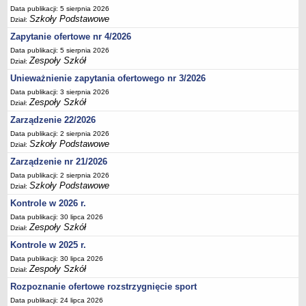
Data publikacji: 5 sierpnia 2026
Deklaracja dostępności
Szkoły Podstawowe
Dział:
PORADNIE PSYCHOLOGICZNO-PEDAGOGICZNE
Zapytanie ofertowe nr 4/2026
Zespół Poradni
Data publikacji: 5 sierpnia 2026
BIURO FINANSÓW OŚWIATY
Zespoły Szkół
Dział:
Dane podstawowe
Unieważnienie zapytania ofertowego nr 3/2026
Statut
Data publikacji: 3 sierpnia 2026
Zespoły Szkół
Dział:
Majątek
Zarządzenie 22/2026
Godziny dyżurów
Data publikacji: 2 sierpnia 2026
Ogłoszenia
Szkoły Podstawowe
Dział:
Zarządzenia
Zarządzenie nr 21/2026
Data publikacji: 2 sierpnia 2026
Rejestry, ewidencje, archiwa
Szkoły Podstawowe
Dział:
Kontrole
Kontrole w 2026 r.
PONOWNE WYKORZYSTYWANIE
Data publikacji: 30 lipca 2026
Zespoły Szkół
Dział:
Sprawozdania
Kontrole w 2025 r.
Deklaracja dostępności
Data publikacji: 30 lipca 2026
DEKLARACJA DOSTĘPNOŚCI
Zespoły Szkół
Dział:
OŚWIADCZENIA MAJĄTKOWE
Rozpoznanie ofertowe rozstrzygnięcie sport
PONOWNE WYKORZYSTYWANIE
Data publikacji: 24 lipca 2026