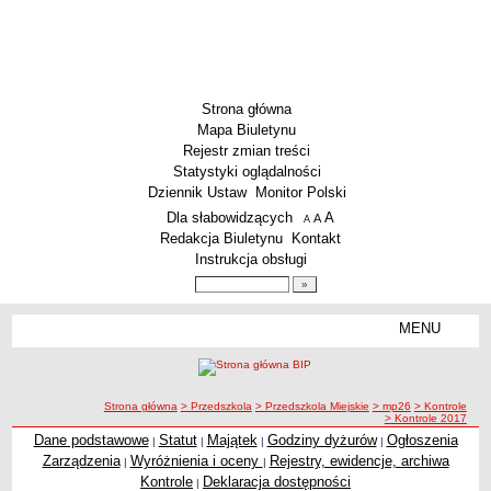
Strona główna
Mapa Biuletynu
Rejestr zmian treści
Statystyki oglądalności
Dziennik Ustaw
Monitor Polski
Menu dodatkowe
Dla słabowidzących
A
powiększ czcionkę
A
standardowy rozmiar czcionki
A
pomniejsz czcionkę
Redakcja Biuletynu
Kontakt
Instrukcja obsługi
Wyszukiwarka artykułów
Szukaj
MENU
Menu
SZKOŁY
Szkoły Podstawowe
ścieżka nawigacji
Strona główna
> Przedszkola
> Przedszkola Miejskie
> mp26
> Kontrole
Licea
> Kontrole 2017
Zespoły Szkół
Dane podstawowe
Statut
Majątek
Godziny dyżurów
Ogłoszenia
|
|
|
|
Zarządzenia
Wyróżnienia i oceny
Rejestry, ewidencje, archiwa
|
|
Techniczne Zakłady Naukowe
Kontrole
Deklaracja dostępności
|
PRZEDSZKOLA