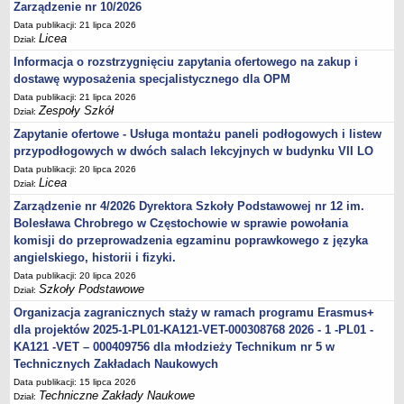
Zarządzenie nr 10/2026
Data publikacji: 21 lipca 2026
Licea
Dział:
Informacja o rozstrzygnięciu zapytania ofertowego na zakup i
dostawę wyposażenia specjalistycznego dla OPM
Data publikacji: 21 lipca 2026
Zespoły Szkół
Dział:
Zapytanie ofertowe - Usługa montażu paneli podłogowych i listew
przypodłogowych w dwóch salach lekcyjnych w budynku VII LO
Data publikacji: 20 lipca 2026
Licea
Dział:
Zarządzenie nr 4/2026 Dyrektora Szkoły Podstawowej nr 12 im.
Bolesława Chrobrego w Częstochowie w sprawie powołania
komisji do przeprowadzenia egzaminu poprawkowego z języka
angielskiego, historii i fizyki.
Data publikacji: 20 lipca 2026
Szkoły Podstawowe
Dział:
Organizacja zagranicznych staży w ramach programu Erasmus+
dla projektów 2025-1-PL01-KA121-VET-000308768 2026 - 1 -PL01 -
KA121 -VET – 000409756 dla młodzieży Technikum nr 5 w
Technicznych Zakładach Naukowych
Data publikacji: 15 lipca 2026
Techniczne Zakłady Naukowe
Dział: