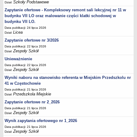
UDOSTĘPNIANIE INFORMACJI PUBLICZNEJ
Szkoły Podstawowe
Dział:
OCHRONA DANYCH OSOBOWYCH
Zapytanie ofertowe - Kompleksowy remont sali lekcyjnej nr 11 w
budynku VII LO oraz malowanie części klatki schodowej w
budynku VII LO.
Data publikacji: 24 lipca 2026
Licea
Dział:
Zapytanie ofertowe nr 3/2026
Data publikacji: 22 lipca 2026
Zespoły Szkół
Dział:
Unieważnienie
Data publikacji: 22 lipca 2026
Zespoły Szkół
Dział:
Wyniki naboru na stanowisko referenta w Miejskim Przedszkolu nr
41 w Częstochowie
Data publikacji: 21 lipca 2026
Przedszkola Miejskie
Dział:
Zapytanie ofertowe nr 2_2026
Data publikacji: 21 lipca 2026
Zespoły Szkół
Dział:
Wynik zapytania ofertowego nr 1_2026
Data publikacji: 21 lipca 2026
Zespoły Szkół
Dział: