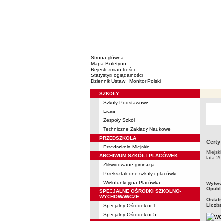
Strona główna
Mapa Biuletynu
Rejestr zmian treści
Statystyki oglądalności
Dziennik Ustaw
Monitor Polski
SZKOŁY
Menu
Szkoły Podstawowe
Licea
Zespoły Szkół
Techniczne Zakłady Naukowe
PRZEDSZKOLA
Certy
Przedszkola Miejskie
Miejsk
ARCHIWUM SZKÓŁ I PLACÓWEK
lata 2
Zlikwidowane gimnazja
Przekształcone szkoły i placówki
Wielofunkcyjna Placówka
metry
Wytwo
Opubl
SPECJALNE OŚRODKI SZKOLNO-
WYCHOWAWCZE
Ostat
Liczb
Specjalny Ośrodek nr 1
Specjalny Ośrodek nr 5