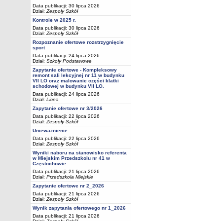
Data publikacji: 30 lipca 2026
Dział:
Zespoły Szkół
Kontrole w 2025 r.
Data publikacji: 30 lipca 2026
Dział:
Zespoły Szkół
Rozpoznanie ofertowe rozstrzygnięcie
sport
Data publikacji: 24 lipca 2026
Dział:
Szkoły Podstawowe
Zapytanie ofertowe - Kompleksowy
remont sali lekcyjnej nr 11 w budynku
VII LO oraz malowanie części klatki
schodowej w budynku VII LO.
Data publikacji: 24 lipca 2026
Dział:
Licea
Zapytanie ofertowe nr 3/2026
Data publikacji: 22 lipca 2026
Dział:
Zespoły Szkół
Unieważnienie
Data publikacji: 22 lipca 2026
Dział:
Zespoły Szkół
Wyniki naboru na stanowisko referenta
w Miejskim Przedszkolu nr 41 w
Częstochowie
Data publikacji: 21 lipca 2026
Dział:
Przedszkola Miejskie
Zapytanie ofertowe nr 2_2026
Data publikacji: 21 lipca 2026
Dział:
Zespoły Szkół
Wynik zapytania ofertowego nr 1_2026
Data publikacji: 21 lipca 2026