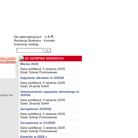
BIP - Oświata Częstochowa
Menu dodatkowe
A
powiększ czcionkę
A
standardowy rozmiar czcionki
Dla słabowidzących
A
pomniejsz czcionkę
Redakcja Biuletynu
Kontakt
Instrukcja obsługi
Wyszukiwarka artykułów
Szukaj
nia i oceny
20 OSTATNIO DODANYCH
ego Zdrowie
Mienie 2025
Data publikacji: 5 sierpnia 2026
Dział:
Szkoły Podstawowe
Zapytanie ofertowe nr 4/2026
Data publikacji: 5 sierpnia 2026
Dział:
Zespoły Szkół
Unieważnienie zapytania ofertowego nr
3/2026
yznany na
Data publikacji: 3 sierpnia 2026
Dział:
Zespoły Szkół
Zarządzenie 22/2026
Data publikacji: 2 sierpnia 2026
Dział:
Szkoły Podstawowe
Zarządzenie nr 21/2026
Data publikacji: 2 sierpnia 2026
Dział:
Szkoły Podstawowe
Kontrole w 2026 r.