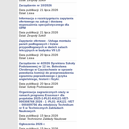
Dział:
Zespoły Szkół
Zarządzenie nr 10/2026
Data publikacji: 21 lipca 2026
Dział:
Licea
Informacja o rozstrzygnięciu zapytania
ofertowego na zakup i dostawę
wyposażenia specjalistycznego dla
OPM
Data publikacji: 21 lipca 2026
Dział:
Zespoły Szkół
Zapytanie ofertowe - Usługa montażu
paneli podłogowych i listew
przypodłogowych w dwóch salach
lekcyjnych w budynku VII LO
Data publikacji: 20 lipca 2026
Dział:
Licea
Zarządzenie nr 4/2026 Dyrektora Szkoły
Podstawowej nr 12 im. Bolesława
Chrobrego w Częstochowie w sprawie
powołania komisji do przeprowadzenia
egzaminu poprawkowego z języka
angielskiego, historii i fizyki.
Data publikacji: 20 lipca 2026
Dział:
Szkoły Podstawowe
Organizacja zagranicznych staży w
ramach programu Erasmus+ dla
projektów 2025-1-PL01-KA121-VET-
000308768 2026 - 1 -PL01 -KA121 -VET
– 000409756 dla młodzieży Technikum
nr 5 w Technicznych Zakładach
Naukowych
Data publikacji: 15 lipca 2026
Dział:
Techniczne Zakłady Naukowe
Ogłoszenia 2026 r.
Data publikacji: 15 lipca 2026