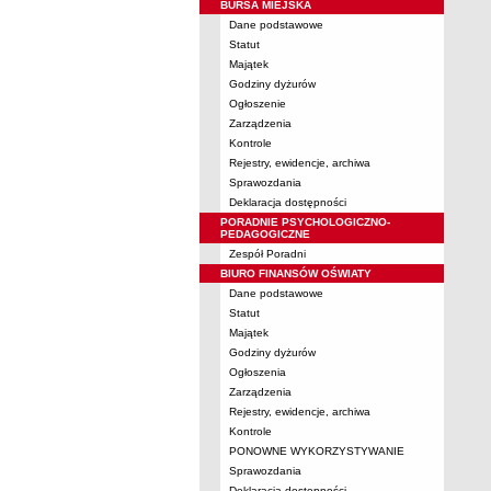
BURSA MIEJSKA
Dane podstawowe
Statut
Majątek
Godziny dyżurów
Ogłoszenie
Zarządzenia
Kontrole
Rejestry, ewidencje, archiwa
Sprawozdania
Deklaracja dostępności
PORADNIE PSYCHOLOGICZNO-
PEDAGOGICZNE
Zespół Poradni
BIURO FINANSÓW OŚWIATY
Dane podstawowe
Statut
Majątek
Godziny dyżurów
Ogłoszenia
Zarządzenia
Rejestry, ewidencje, archiwa
Kontrole
PONOWNE WYKORZYSTYWANIE
Sprawozdania
Deklaracja dostępności