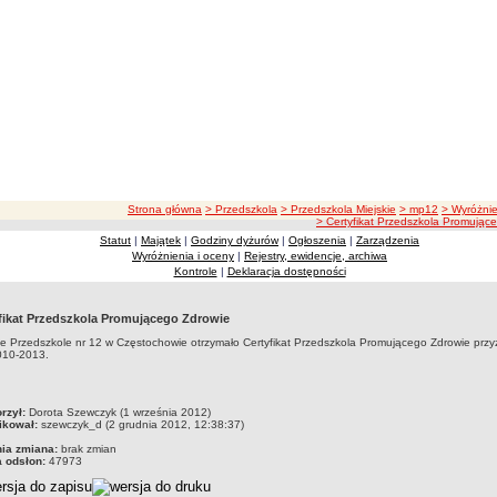
ścieżka nawigacji
Strona główna
> Przedszkola
> Przedszkola Miejskie
> mp12
> Wyróżnie
> Certyfikat Przedszkola Promując
Statut
|
Majątek
|
Godziny dyżurów
|
Ogłoszenia
|
Zarządzenia
Wyróżnienia i oceny
|
Rejestry, ewidencje, archiwa
Kontrole
|
Deklaracja dostępności
fikat Przedszkola Promującego Zdrowie
ie Przedszkole nr 12 w Częstochowie otrzymało Certyfikat Przedszkola Promującego Zdrowie prz
010-2013.
czka
rzył:
Dorota Szewczyk (1 września 2012)
ikował:
szewczyk_d (2 grudnia 2012, 12:38:37)
nia zmiana:
brak zmian
a odsłon:
47973