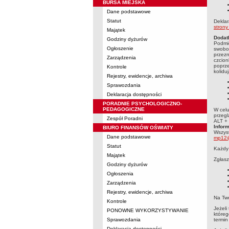
BURSA MIEJSKA
Dane podstawowe
Statut
Deklar
strony
Majątek
Dodat
Godziny dyżurów
Podmio
Ogłoszenie
swobod
przezn
Zarządzenia
czcion
poprze
Kontrole
kolidu
Rejestry, ewidencje, archiwa
Sprawozdania
Deklaracja dostępności
PORADNIE PSYCHOLOGICZNO-
PEDAGOGICZNE
W celu
przegl
Zespół Poradni
ALT + 
Infor
BIURO FINANSÓW OŚWIATY
Wszyst
Dane podstawowe
mp12@
Statut
Każdy 
Majątek
Zgłasz
Godziny dyżurów
Ogłoszenia
Zarządzenia
Rejestry, ewidencje, archiwa
Na Two
Kontrole
Jeżeli
PONOWNE WYKORZYSTYWANIE
któreg
Sprawozdania
termin
Deklaracja dostępności