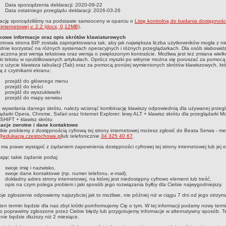
Data sporządzenia deklaracji:
2020-09-22
Data ostatniego przeglądu deklaracji:
2026-03-26
ację sporządziliśmy na podstawie samooceny w oparciu o
Listę kontrolną do badania dostępności
 internetowej v. 2.2 (docx, 0,12MB)
.
kowe informacje oraz opis skrótów klawiaturowych
towa strona BIP została zaprojektowana tak, aby jak największa liczba użytkowników mogła z ni
nie korzystać na różnych systemach operacyjnych i różnych przeglądarkach. Dla osób słabowid
aczona jest wersja tekstowa oraz wersja o zwiększonym kontraście. Możliwa jest też zmiana wielk
ki tekstu w opublikowanych artykułach. Oprócz myszki po witrynie można się poruszać za pomocą 
z użycie klawisza tabulacji (Tab) oraz za pomocą poniżej wymienionych skrótów klawiszowych, któ
ją z czytnikami ekranu:
przejdź do głównego menu
przejdź do treści
przejdź do wyszukiwarki
przejdź do mapy serwisu
 wywołania danego skrótu, należy wcisnąć kombinację klawiszy odpowiednią dla używanej przeglą
ądarki Opera, Chrome, Safari oraz Internet Explorer: lewy ALT + klawisz skrótu dla przeglądarki Moz
SHIFT + klawisz skrótu
macje zwrotne i dane kontaktowe
kie problemy z dostępnością cyfrową tej strony internetowej możesz zgłosić do Beata Serwa
- me
edukacja.czestochowa.pl
lub telefonicznie
34 325 40 67
.
ma prawo wystąpić z żądaniem zapewnienia dostępności cyfrowej tej strony internetowej lub jej 
ając takie żądanie podaj:
swoje imię i nazwisko,
swoje dane kontaktowe (np. numer telefonu, e-mail),
dokładny adres strony internetowej, na której jest niedostępny cyfrowo element lub treść,
opis na czym polega problem i jaki sposób jego rozwiązania byłby dla Ciebie najwygodniejszy.
je zgłoszenie odpowiemy najszybciej jak to możliwe, nie później niż w ciągu 7 dni od jego otrzym
 ten termin będzie dla nas zbyt krótki poinformujemy Cię o tym. W tej informacji podamy nowy term
o poprawimy zgłoszone przez Ciebie błędy lub przygotujemy informacje w alternatywny sposób. 
 nie będzie dłuższy niż 2 miesiące.