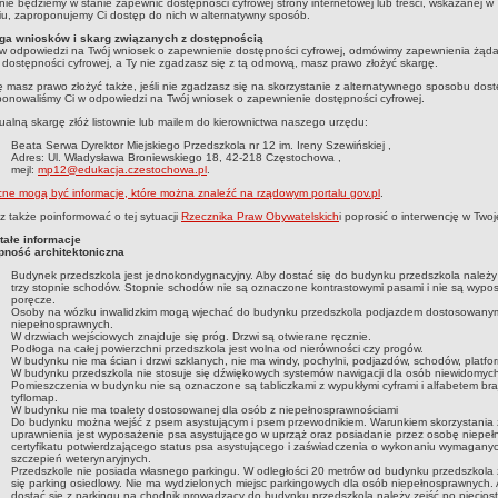
 nie będziemy w stanie zapewnić dostępności cyfrowej strony internetowej lub treści, wskazanej w
u, zaproponujemy Ci dostęp do nich w alternatywny sposób.
ga wniosków i skarg związanych z dostępnością
 w odpowiedzi na Twój wniosek o zapewnienie dostępności cyfrowej, odmówimy zapewnienia żąda
 dostępności cyfrowej, a Ty nie zgadzasz się z tą odmową, masz prawo złożyć skargę.
 masz prawo złożyć także, jeśli nie zgadzasz się na skorzystanie z alternatywnego sposobu dost
onowaliśmy Ci w odpowiedzi na Twój wniosek o zapewnienie dostępności cyfrowej.
alną skargę złóż listownie lub mailem do kierownictwa naszego urzędu:
Beata Serwa Dyrektor Miejskiego Przedszkola nr 12 im. Ireny Szewińskiej
,
Adres:
Ul. Władysława Broniewskiego 18, 42-218 Częstochowa
,
mejl:
mp12@edukacja.czestochowa.pl
.
e mogą być informacje, które można znaleźć na rządowym portalu gov.pl
.
 także poinformować o tej sytuacji
Rzecznika Praw Obywatelskich
i poprosić o interwencję w Twoj
tałe informacje
pność architektoniczna
Budynek przedszkola jest jednokondygnacyjny. Aby dostać się do budynku przedszkola należ
trzy stopnie schodów. Stopnie schodów nie są oznaczone kontrastowymi pasami i nie są wyp
poręcze.
Osoby na wózku inwalidzkim mogą wjechać do budynku przedszkola podjazdem dostosowany
niepełnosprawnych.
W drzwiach wejściowych znajduje się próg. Drzwi są otwierane ręcznie.
Podłoga na całej powierzchni przedszkola jest wolna od nierówności czy progów.
W budynku nie ma ścian i drzwi szklanych, nie ma windy, pochylni, podjazdów, schodów, platfo
W budynku przedszkola nie stosuje się dźwiękowych systemów nawigacji dla osób niewidomyc
Pomieszczenia w budynku nie są oznaczone są tabliczkami z wypukłymi cyframi i alfabetem braj
tyflomap.
W budynku nie ma toalety dostosowanej dla osób z niepełnosprawnościami
Do budynku można wejść z psem asystującym i psem przewodnikiem. Warunkiem skorzystania 
uprawnienia jest wyposażenie psa asystującego w uprząż oraz posiadanie przez osobę niepe
certyfikatu potwierdzającego status psa asystującego i zaświadczenia o wykonaniu wymagany
szczepień weterynaryjnych.
Przedszkole nie posiada własnego parkingu. W odległości 20 metrów od budynku przedszkola 
się parking osiedlowy. Nie ma wydzielonych miejsc parkingowych dla osób niepełnosprawnych.
dostać się z parkingu na chodnik prowadzący do budynku przedszkola należy zejść po pięcio