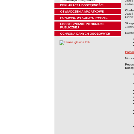
Jeżeli
żądani
DEKLARACJA DOSTĘPNOŚCI
Obsłu
OŚWIADCZENIA MAJĄTKOWE
Jeżeli
Ciebie
PONOWNE WYKORZYSTYWANIE
Skargę
UDOSTĘPNIANIE INFORMACJI
zaprop
PUBLICZNEJ
Ewentu
OCHRONA DANYCH OSOBOWYCH
Pomocn
Możesz
Pozos
Dostę