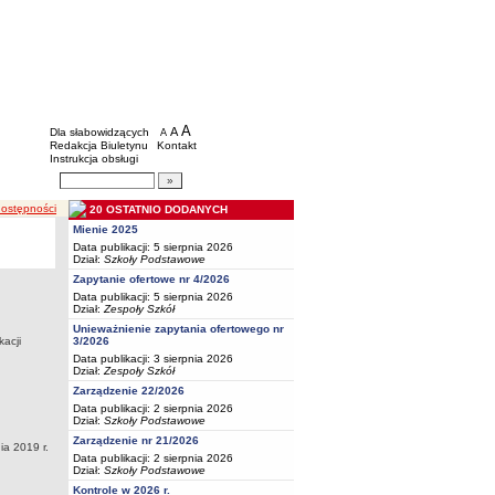
BIP - Oświata Częstochowa
Menu dodatkowe
A
powiększ czcionkę
A
standardowy rozmiar czcionki
Dla słabowidzących
A
pomniejsz czcionkę
Redakcja Biuletynu
Kontakt
Instrukcja obsługi
Wyszukiwarka artykułów
Szukaj
dostępności
20 OSTATNIO DODANYCH
Mienie 2025
Data publikacji: 5 sierpnia 2026
Dział:
Szkoły Podstawowe
Zapytanie ofertowe nr 4/2026
Data publikacji: 5 sierpnia 2026
Dział:
Zespoły Szkół
Unieważnienie zapytania ofertowego nr
3/2026
kacji
Data publikacji: 3 sierpnia 2026
Dział:
Zespoły Szkół
Zarządzenie 22/2026
Data publikacji: 2 sierpnia 2026
Dział:
Szkoły Podstawowe
Zarządzenie nr 21/2026
ia 2019 r.
Data publikacji: 2 sierpnia 2026
Dział:
Szkoły Podstawowe
Kontrole w 2026 r.