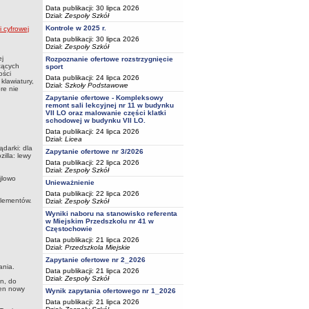
Data publikacji: 30 lipca 2026
Dział:
Zespoły Szkół
Kontrole w 2025 r.
 cyfrowej
Data publikacji: 30 lipca 2026
Dział:
Zespoły Szkół
ej
Rozpoznanie ofertowe rozstrzygnięcie
zących
sport
ości
Data publikacji: 24 lipca 2026
klawiatury,
Dział:
Szkoły Podstawowe
re nie
Zapytanie ofertowe - Kompleksowy
remont sali lekcyjnej nr 11 w budynku
VII LO oraz malowanie części klatki
schodowej w budynku VII LO.
Data publikacji: 24 lipca 2026
Dział:
Licea
darki: dla
Zapytanie ofertowe nr 3/2026
illa: lewy
Data publikacji: 22 lipca 2026
Dział:
Zespoły Szkół
jlowo
Unieważnienie
Data publikacji: 22 lipca 2026
elementów.
Dział:
Zespoły Szkół
Wyniki naboru na stanowisko referenta
w Miejskim Przedszkolu nr 41 w
Częstochowie
Data publikacji: 21 lipca 2026
Dział:
Przedszkola Miejskie
Zapytanie ofertowe nr 2_2026
ania.
Data publikacji: 21 lipca 2026
Dział:
Zespoły Szkół
in, do
Ten nowy
Wynik zapytania ofertowego nr 1_2026
Data publikacji: 21 lipca 2026