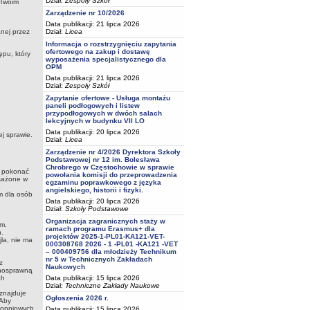
Dział:
Zespoły Szkół
 Twoim
Zarządzenie nr 10/2026
Data publikacji: 21 lipca 2026
Dział:
Licea
nej przez
Informacja o rozstrzygnięciu zapytania
ofertowego na zakup i dostawę
ępu, który
wyposażenia specjalistycznego dla
OPM
Data publikacji: 21 lipca 2026
Dział:
Zespoły Szkół
Zapytanie ofertowe - Usługa montażu
paneli podłogowych i listew
przypodłogowych w dwóch salach
lekcyjnych w budynku VII LO
Data publikacji: 20 lipca 2026
ej sprawie.
Dział:
Licea
Zarządzenie nr 4/2026 Dyrektora Szkoły
Podstawowej nr 12 im. Bolesława
Chrobrego w Częstochowie w sprawie
y pokonać
powołania komisji do przeprowadzenia
osażone w
egzaminu poprawkowego z języka
angielskiego, historii i fizyki.
m dla osób
Data publikacji: 20 lipca 2026
Dział:
Szkoły Podstawowe
Organizacja zagranicznych staży w
rm.
ramach programu Erasmus+ dla
h.
projektów 2025-1-PL01-KA121-VET-
la, nie ma
000308768 2026 - 1 -PL01 -KA121 -VET
– 000409756 dla młodzieży Technikum
nr 5 w Technicznych Zakładach
z
Naukowych
łnosprawną
Data publikacji: 15 lipca 2026
ch
Dział:
Techniczne Zakłady Naukowe
znajduje
Ogłoszenia 2026 r.
 Aby
stopniowych
Data publikacji: 15 lipca 2026