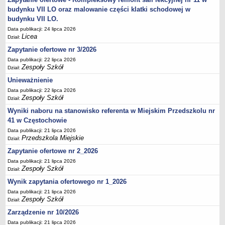
UDOSTĘPNIANIE INFORMACJI PUBLICZNEJ
budynku VII LO oraz malowanie części klatki schodowej w
OCHRONA DANYCH OSOBOWYCH
budynku VII LO.
Data publikacji: 24 lipca 2026
Licea
Dział:
Zapytanie ofertowe nr 3/2026
Data publikacji: 22 lipca 2026
Zespoły Szkół
Dział:
Unieważnienie
Data publikacji: 22 lipca 2026
Zespoły Szkół
Dział:
Wyniki naboru na stanowisko referenta w Miejskim Przedszkolu nr
41 w Częstochowie
Data publikacji: 21 lipca 2026
Przedszkola Miejskie
Dział:
Zapytanie ofertowe nr 2_2026
Data publikacji: 21 lipca 2026
Zespoły Szkół
Dział:
Wynik zapytania ofertowego nr 1_2026
Data publikacji: 21 lipca 2026
Zespoły Szkół
Dział:
Zarządzenie nr 10/2026
Data publikacji: 21 lipca 2026