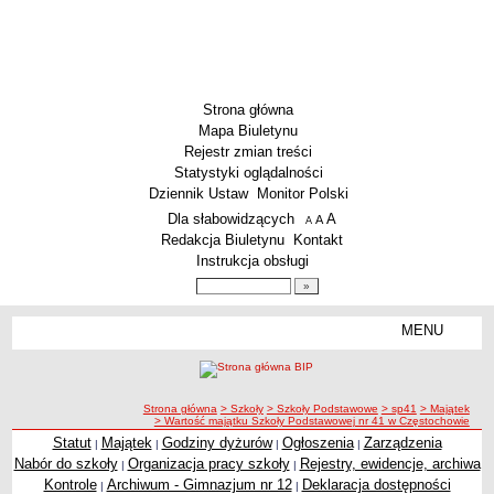
Strona główna
Mapa Biuletynu
Rejestr zmian treści
Statystyki oglądalności
Dziennik Ustaw
Monitor Polski
Menu dodatkowe
Dla słabowidzących
A
powiększ czcionkę
A
standardowy rozmiar czcionki
A
pomniejsz czcionkę
Redakcja Biuletynu
Kontakt
Instrukcja obsługi
Wyszukiwarka artykułów
Szukaj
MENU
Menu
SZKOŁY
Szkoły Podstawowe
ścieżka nawigacji
Strona główna
> Szkoły
> Szkoły Podstawowe
> sp41
> Majątek
Licea
> Wartość majątku Szkoły Podstawowej nr 41 w Częstochowie
Zespoły Szkół
Statut
Majątek
Godziny dyżurów
Ogłoszenia
Zarządzenia
|
|
|
|
Nabór do szkoły
Organizacja pracy szkoły
Rejestry, ewidencje, archiwa
|
|
Techniczne Zakłady Naukowe
Kontrole
Archiwum - Gimnazjum nr 12
Deklaracja dostępności
|
|
PRZEDSZKOLA