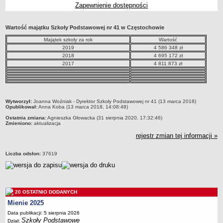
Zapewnienie dostępności
Przedszkola Miejskie
ARCHIWUM SZKÓŁ I PLACÓWEK
Wartość majątku Szkoły Podstawowej nr 41 w Częstochowie
Zlikwidowane gimnazja
Majątek szkoły za rok
Wartość
Przekształcone szkoły i placówki
2019
4 586 348 zł
2018
4 695 172 zł
Wielofunkcyjna Placówka
2017
4 811 873 zł
SPECJALNE OŚRODKI SZKOLNO-WYCHOWAWCZE
Specjalny Ośrodek nr 1
Specjalny Ośrodek nr 5
metryczka
Wytworzył:
Joanna Woźniak - Dyrektor Szkoły Podstawowej nr 41 (13 marca 2018)
BURSA MIEJSKA
Opublikował:
Anna Koba (13 marca 2018, 14:08:48)
Dane podstawowe
Ostatnia zmiana:
Agnieszka Głowacka (31 sierpnia 2020, 17:32:46)
Zmieniono:
aktualizacja
Statut
rejestr zmian tej informacji »
Majątek
Godziny dyżurów
Liczba odsłon:
37619
Ogłoszenie
Zarządzenia
Kontrole
20 OSTATNIO DODANYCH
Mienie 2025
Rejestry, ewidencje, archiwa
Data publikacji: 5 sierpnia 2026
Sprawozdania
Szkoły Podstawowe
Dział: