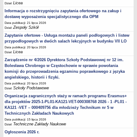
Licea
Dział:
Informacja o rozstrzygnięciu zapytania ofertowego na zakup i
dostawę wyposażenia specjalistycznego dla OPM
Data publikacji: 21 lipca 2026
Zespoły Szkół
Dział:
Zapytanie ofertowe - Usługa montażu paneli podłogowych i listew
przypodłogowych w dwóch salach lekcyjnych w budynku VII LO
Data publikacji: 20 lipca 2026
Licea
Dział:
Zarządzenie nr 4/2026 Dyrektora Szkoły Podstawowej nr 12 im.
Bolesława Chrobrego w Częstochowie w sprawie powołania
komisji do przeprowadzenia egzaminu poprawkowego z języka
angielskiego, historii i fizyki.
Data publikacji: 20 lipca 2026
Szkoły Podstawowe
Dział:
Organizacja zagranicznych staży w ramach programu Erasmus+
dla projektów 2025-1-PL01-KA121-VET-000308768 2026 - 1 -PL01 -
KA121 -VET – 000409756 dla młodzieży Technikum nr 5 w
Technicznych Zakładach Naukowych
Data publikacji: 15 lipca 2026
Techniczne Zakłady Naukowe
Dział:
Ogłoszenia 2026 r.