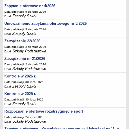
Deklaracja dostępności
Zapytanie ofertowe nr 4/2026
PORADNIE PSYCHOLOGICZNO-PEDAGOGICZNE
Data publikacji: 5 sierpnia 2026
Zespoły Szkół
Dział:
Zespół Poradni
Unieważnienie zapytania ofertowego nr 3/2026
BIURO FINANSÓW OŚWIATY
Data publikacji: 3 sierpnia 2026
Dane podstawowe
Zespoły Szkół
Dział:
Statut
Zarządzenie 22/2026
Majątek
Data publikacji: 2 sierpnia 2026
Szkoły Podstawowe
Dział:
Godziny dyżurów
Zarządzenie nr 21/2026
Ogłoszenia
Data publikacji: 2 sierpnia 2026
Zarządzenia
Szkoły Podstawowe
Dział:
Rejestry, ewidencje, archiwa
Kontrole w 2026 r.
Data publikacji: 30 lipca 2026
Kontrole
Zespoły Szkół
Dział:
PONOWNE WYKORZYSTYWANIE
Kontrole w 2025 r.
Sprawozdania
Data publikacji: 30 lipca 2026
Zespoły Szkół
Dział:
Deklaracja dostępności
Rozpoznanie ofertowe rozstrzygnięcie sport
DEKLARACJA DOSTĘPNOŚCI
Data publikacji: 24 lipca 2026
OŚWIADCZENIA MAJĄTKOWE
Szkoły Podstawowe
Dział:
PONOWNE WYKORZYSTYWANIE
Zapytanie ofertowe - Kompleksowy remont sali lekcyjnej nr 11 w