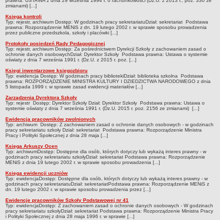
prawna: USTAWA z dnia 29 września 1994 r. o rachunkowości (Dz.U. z 2013 r., poz. 330 ze
zmianami) [...]
Deklaracja dostępności
Księga kontroli
PORADNIE PSYCHOLOGICZNO-PEDAGOGICZNE
Typ: rejestr, archiwum Dostęp: W godzinach pracy sekretariatuDział: sekretariat Podstawa
prawna: Rozporządzenie MENiS z dn. 19 lutego 2002 r. w sprawie sposobu prowadzenia
Zespół Poradni
przez publiczne przedszkola, szkoły i placówki [...]
BIURO FINANSÓW OŚWIATY
Protokoły posiedzeń Rady Pedagogicznej
Typ: rejestr, archiwum Dostęp: Za pośrednictwem Dyrekcji Szkoły z zachowaniem zasad o
Dane podstawowe
ochronie danych osobowychDział: Dyrektor Szkoły Podstawa prawna: Ustawa o systemie
oświaty z dnia 7 września 1991 r. (Dz.U. z 2015 r. poz. [...]
Statut
Księgi inwentarzowe księgozbioru
Typ: ewidencja Dostęp: W godzinach pracy bibliotekiDział: biblioteka szkolna Podstawa
Majątek
prawna: ROZPORZĄDZENIE MINISTRA KULTURY I DZIEDZICTWA NARODOWEGO z dnia
5 listopada 1999 r. w sprawie zasad ewidencji materiałów [...]
Godziny dyżurów
Zarządzenia Dyrektora Szkoły
Ogłoszenia
Typ: rejestr Dostęp: Dyrektor Szkoły Dział: Dyrektor Szkoły Podstawa prawna: Ustawa o
systemie oświaty z dnia 7 września 1991 r. (Dz.U. 2015 r. poz. 2156 ze zmianami) [...]
Zarządzenia
Ewidencja pracowników zwolnionych
Typ: archiwum Dostęp: Z zachowaniem zasad o ochronie danych osobowych - w godzinach
Rejestry, ewidencje, archiwa
pracy sekretariatu szkoły Dział: sekretariat Podstawa prawna: Rozporządzenie Ministra
Pracy i Polityki Społecznej z dnia 28 maja [...]
Kontrole
Księga Arkuszy Ocen
Typ: archiwumDostęp: Dostępne dla osób, których dotyczy lub wykażą interes prawny - w
PONOWNE WYKORZYSTYWANIE
godzinach pracy sekretariatu szkołyDział: sekretariat Podstawa prawna: Rozporządzenie
MENiS z dnia 19 lutego 2002 r. w sprawie sposobu prowadzenia [...]
Sprawozdania
Księga ewidencji uczniów
Typ: ewidencjaDostęp: Dostępne dla osób, których dotyczy lub wykażą interes prawny - w
Deklaracja dostępności
godzinach pracy sekretariatuDział: sekretariatPodstawa prawna: Rozporządzenie MENiS z
dn. 19 lutego 2002 r. w sprawie sposobu prowadzenia przez [...]
DEKLARACJA DOSTĘPNOŚCI
Ewidencje pracowników Szkoły Podstawowej nr 41
OŚWIADCZENIA MAJĄTKOWE
Typ: ewidencjaDostęp: Z zachowaniem zasad o ochronie danych osobowych - W godzinach
pracy sekretariatu szkołyDział: sekretariat Podstawa prawna: Rozporządzenie Ministra Pracy
PONOWNE WYKORZYSTYWANIE
i Polityki Społecznej z dnia 28 maja 1996 r. w sprawie [...]