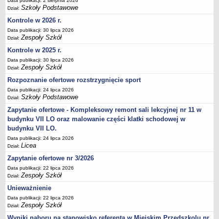
Data publikacji: 2 sierpnia 2026
Szkoły Podstawowe
Dział:
Kontrole w 2026 r.
Data publikacji: 30 lipca 2026
Zespoły Szkół
Dział:
Kontrole w 2025 r.
Data publikacji: 30 lipca 2026
Zespoły Szkół
Dział:
Rozpoznanie ofertowe rozstrzygnięcie sport
Data publikacji: 24 lipca 2026
Szkoły Podstawowe
Dział:
Zapytanie ofertowe - Kompleksowy remont sali lekcyjnej nr 11 w
budynku VII LO oraz malowanie części klatki schodowej w
budynku VII LO.
Data publikacji: 24 lipca 2026
Licea
Dział:
Zapytanie ofertowe nr 3/2026
Data publikacji: 22 lipca 2026
Zespoły Szkół
Dział:
Unieważnienie
Data publikacji: 22 lipca 2026
Zespoły Szkół
Dział:
Wyniki naboru na stanowisko referenta w Miejskim Przedszkolu nr