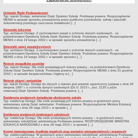
Przedszkola Miejskie
Uchwały Rady Pedagogicznej
ARCHIWUM SZKÓŁ I PLACÓWEK
Rejestry, ewidencje, archiwa
Typ: rejestr Dostęp: sekretariat Dział: Dyrektor Szkoły Podstawa prawna: Rozporządzenie
MENiS w sprawie sposobu prowadzenia przez publiczne przedszkola, szkoły i placówki
Zlikwidowane gimnazja
dokumentacji przebiegu nauczania działalności [...]
Przekształcone szkoły i placówki
Dzienniki lekcyjne
Typ: archiwum Dostęp: Z zachowaniem zasad o ochronie danych osobowych - za
Wielofunkcyjna Placówka
pośrednictwem Dyrektora Szkoły Dział: Dyrektor Szkoły Podstawa prawna: Rozporządzenie
MENIS z dnia 19 lutego 2002 r. w sprawie sposobu prowadzenia [...]
SPECJALNE OŚRODKI SZKOLNO-WYCHOWAWCZE
Dzienniki zajęć pozalekcyjnych
Specjalny Ośrodek nr 1
Typ: archiwum Dostęp: Z zachowaniem zasad o ochronie danych osobowych - za
pośrednictwem Dyrektora Szkoły Dział: Dyrektor Szkoły Podstawa prawna: Rozporządzenie
MENIS z dnia 19 lutego 2002 r. w sprawie sposobu [...]
Specjalny Ośrodek nr 5
Rejestr wypadków uczniów
BURSA MIEJSKA
Typ: rejestr Dostęp: Dla osób posiadających interes prawny - za pośrednictwem Dyrektora
Szkoły Dział: Dyrektor Szkoły Podstawa prawna: Rozporządzenie MENiS z dnia 31 grudnia
Dane podstawowe
2002 r. w sprawie bezpieczeństwa i higieny w [...]
Statut
Rejestr skarg i wniosków
typ: rejestr Dostęp: Dostęp do danych z rejestru jest prawnie ograniczony (ustawa z dnia 29
Majątek
sierpnia 1997 r. o ochronie danych osobowych (Dz.U. 2015 r., poz. 2135 z późn.
zmianami) Dział: Dyrektor Szkoły Podstawa prawna: [...]
Godziny dyżurów
Ewidencja wydanych świadectw ukończenia szkoły
Typ: ewidencja Dostęp: Dla osób posiadających interes prawny w godzinach pracy
Ogłoszenie
sekretariatu szkoły Dział: sekretariat Podstawa prawna: Rozporządzenie Ministra Edukacji
Narodowej z dnia 28 maja 2010 r. w sprawie [...]
Zarządzenia
Ewidencja wydanych legitymacji szkolnych
Typ: ewidencja Dostęp: Dla osób posiadających interes prawny – w godzinach pracy
Kontrole
sekretariatu szkołyDział: administracja Podstawa prawna: ROZPORZĄDZENIE MINISTRA
EDUKACJI NARODOWEJ z dnia 28 maja 2010 r. w sprawie [...]
Rejestry, ewidencje, archiwa
Księgi inwentarzowe środków trwałych oraz wartości niematerialnych i prawnych
Typ: ewidencjaDostęp: W godzinach pracy sekretariatu szkołyDział: administracja Podstawa
Sprawozdania