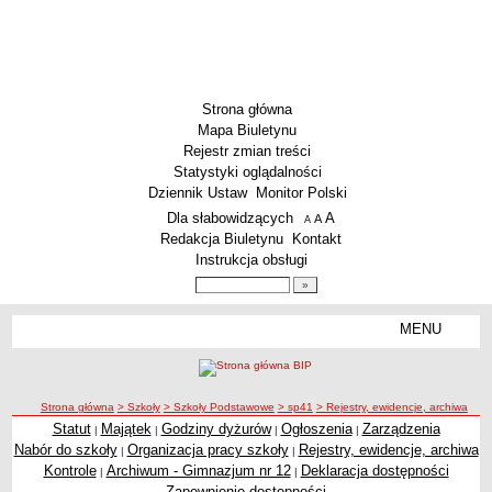
Strona główna
Mapa Biuletynu
Rejestr zmian treści
Statystyki oglądalności
Dziennik Ustaw
Monitor Polski
Menu dodatkowe
Dla słabowidzących
A
powiększ czcionkę
A
standardowy rozmiar czcionki
A
pomniejsz czcionkę
Redakcja Biuletynu
Kontakt
Instrukcja obsługi
Wyszukiwarka artykułów
Szukaj
MENU
Menu
SZKOŁY
Szkoły Podstawowe
ścieżka nawigacji
Strona główna
> Szkoły
> Szkoły Podstawowe
> sp41
> Rejestry, ewidencje, archiwa
Licea
Statut
Majątek
Godziny dyżurów
Ogłoszenia
Zarządzenia
|
|
|
|
Rejestry, ewidencje, archiwa
Zespoły Szkół
Nabór do szkoły
Organizacja pracy szkoły
Rejestry, ewidencje, archiwa
|
|
Techniczne Zakłady Naukowe
Kontrole
Archiwum - Gimnazjum nr 12
Deklaracja dostępności
|
|
Zapewnienie dostępności
PRZEDSZKOLA