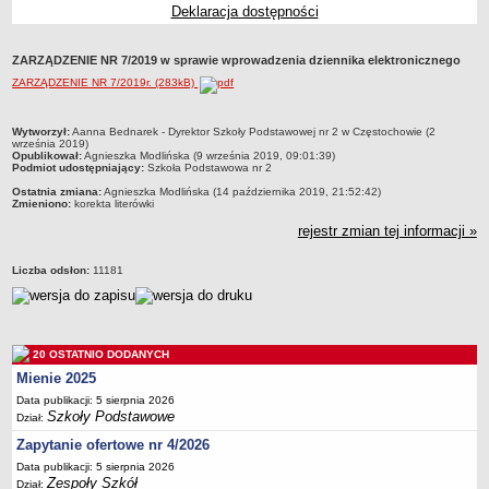
Deklaracja dostępności
Przedszkola Miejskie
ARCHIWUM SZKÓŁ I PLACÓWEK
ZARZĄDZENIE NR 7/2019 w sprawie wprowadzenia dziennika elektronicznego
Zlikwidowane gimnazja
ZARZĄDZENIE NR 7/2019r. (283kB)
Przekształcone szkoły i placówki
Wielofunkcyjna Placówka
metryczka
Wytworzył:
Aanna Bednarek - Dyrektor Szkoły Podstawowej nr 2 w Częstochowie (2
września 2019)
SPECJALNE OŚRODKI SZKOLNO-WYCHOWAWCZE
Opublikował:
Agnieszka Modlińska (9 września 2019, 09:01:39)
Podmiot udostępniający:
Szkoła Podstawowa nr 2
Specjalny Ośrodek nr 1
Ostatnia zmiana:
Agnieszka Modlińska (14 października 2019, 21:52:42)
Specjalny Ośrodek nr 5
Zmieniono:
korekta literówki
BURSA MIEJSKA
rejestr zmian tej informacji »
Dane podstawowe
Liczba odsłon:
11181
Statut
Majątek
Godziny dyżurów
20 OSTATNIO DODANYCH
Ogłoszenie
Mienie 2025
Zarządzenia
Data publikacji: 5 sierpnia 2026
Szkoły Podstawowe
Dział:
Kontrole
Zapytanie ofertowe nr 4/2026
Rejestry, ewidencje, archiwa
Data publikacji: 5 sierpnia 2026
Sprawozdania
Zespoły Szkół
Dział: