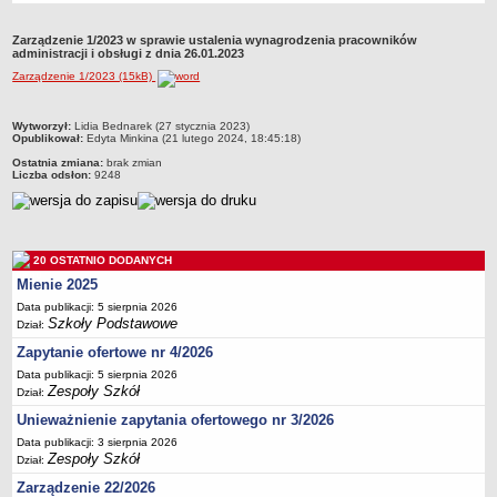
Przedszkola Miejskie
Zarządzenie 1/2023 w sprawie ustalenia wynagrodzenia pracowników
ARCHIWUM SZKÓŁ I PLACÓWEK
administracji i obsługi z dnia 26.01.2023
Zlikwidowane gimnazja
Zarządzenie 1/2023 (15kB)
Przekształcone szkoły i placówki
metryczka
Wytworzył:
Lidia Bednarek (27 stycznia 2023)
Wielofunkcyjna Placówka
Opublikował:
Edyta Minkina (21 lutego 2024, 18:45:18)
SPECJALNE OŚRODKI SZKOLNO-WYCHOWAWCZE
Ostatnia zmiana:
brak zmian
Liczba odsłon:
9248
Specjalny Ośrodek nr 1
Specjalny Ośrodek nr 5
BURSA MIEJSKA
Dane podstawowe
20 OSTATNIO DODANYCH
Mienie 2025
Statut
Data publikacji: 5 sierpnia 2026
Majątek
Szkoły Podstawowe
Dział:
Godziny dyżurów
Zapytanie ofertowe nr 4/2026
Ogłoszenie
Data publikacji: 5 sierpnia 2026
Zespoły Szkół
Dział:
Zarządzenia
Unieważnienie zapytania ofertowego nr 3/2026
Kontrole
Data publikacji: 3 sierpnia 2026
Rejestry, ewidencje, archiwa
Zespoły Szkół
Dział:
Sprawozdania
Zarządzenie 22/2026