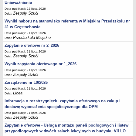
UDOSTĘPNIANIE INFORMACJI PUBLICZNEJ
Unieważnienie
OCHRONA DANYCH OSOBOWYCH
Data publikacji: 22 lipca 2026
Zespoły Szkół
Dział:
Wyniki naboru na stanowisko referenta w Miejskim Przedszkolu nr
41 w Częstochowie
Data publikacji: 21 lipca 2026
Przedszkola Miejskie
Dział:
Zapytanie ofertowe nr 2_2026
Data publikacji: 21 lipca 2026
Zespoły Szkół
Dział:
Wynik zapytania ofertowego nr 1_2026
Data publikacji: 21 lipca 2026
Zespoły Szkół
Dział:
Zarządzenie nr 10/2026
Data publikacji: 21 lipca 2026
Licea
Dział:
Informacja o rozstrzygnięciu zapytania ofertowego na zakup i
dostawę wyposażenia specjalistycznego dla OPM
Data publikacji: 21 lipca 2026
Zespoły Szkół
Dział:
Zapytanie ofertowe - Usługa montażu paneli podłogowych i listew
przypodłogowych w dwóch salach lekcyjnych w budynku VII LO