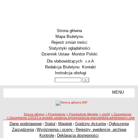
Strona główna
Mapa Biuletynu
Rejestr zmian treści
Statystyki oglądalności
Dziennik Ustaw
Monitor Polski
Menu dodatkowe
Dla słabowidzących
A
powiększ czcionkę
A
standardowy rozmiar czcionki
A
pomniejsz czcionkę
Redakcja Biuletynu
Kontakt
Instrukcja obsługi
Wyszukiwarka artykułów
Szukaj
MENU
Menu
SZKOŁY
Szkoły Podstawowe
ścieżka nawigacji
Strona główna
> Przedszkola
> Przedszkola Miejskie
> mp26
> Zarządzenia
Licea
> Zarządzenie 1/2023 w sprawie ustalenia wynagrodzenia pracowników administracji i obsłu
Zespoły Szkół
Dane podstawowe
Statut
Majątek
Godziny dyżurów
Ogłoszenia
|
|
|
|
Zarządzenia
Wyróżnienia i oceny
Rejestry, ewidencje, archiwa
|
|
Techniczne Zakłady Naukowe
Kontrole
Deklaracja dostępności
|
PRZEDSZKOLA