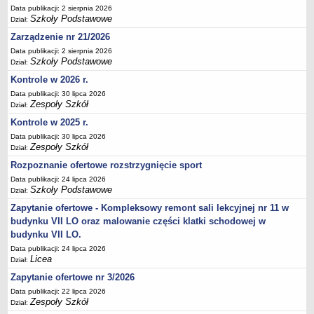
Data publikacji: 2 sierpnia 2026
Deklaracja dostępności
Szkoły Podstawowe
Dział:
PORADNIE PSYCHOLOGICZNO-PEDAGOGICZNE
Zarządzenie nr 21/2026
Zespół Poradni
Data publikacji: 2 sierpnia 2026
BIURO FINANSÓW OŚWIATY
Szkoły Podstawowe
Dział:
Dane podstawowe
Kontrole w 2026 r.
Statut
Data publikacji: 30 lipca 2026
Zespoły Szkół
Dział:
Majątek
Kontrole w 2025 r.
Godziny dyżurów
Data publikacji: 30 lipca 2026
Ogłoszenia
Zespoły Szkół
Dział:
Zarządzenia
Rozpoznanie ofertowe rozstrzygnięcie sport
Data publikacji: 24 lipca 2026
Rejestry, ewidencje, archiwa
Szkoły Podstawowe
Dział:
Kontrole
Zapytanie ofertowe - Kompleksowy remont sali lekcyjnej nr 11 w
PONOWNE WYKORZYSTYWANIE
budynku VII LO oraz malowanie części klatki schodowej w
budynku VII LO.
Sprawozdania
Data publikacji: 24 lipca 2026
Deklaracja dostępności
Licea
Dział:
DEKLARACJA DOSTĘPNOŚCI
Zapytanie ofertowe nr 3/2026
OŚWIADCZENIA MAJĄTKOWE
Data publikacji: 22 lipca 2026
Zespoły Szkół
PONOWNE WYKORZYSTYWANIE
Dział: