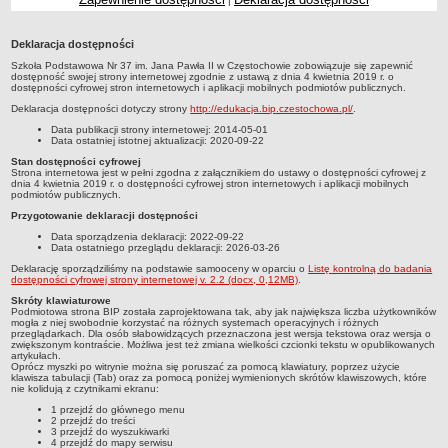
|
Przedszkola Miejskie
ARCHIWUM SZKÓŁ I PLACÓWEK
Deklaracja dostępności
Zlikwidowane gimnazja
Szkoła Podstawowa Nr 37 im. Jana Pawła II w Częstochowie
zobowiązuje się zapewnić
dostępność swojej
strony internetowej
zgodnie z ustawą z dnia 4 kwietnia 2019 r. o
dostępności cyfrowej stron internetowych i aplikacji mobilnych podmiotów publicznych.
Przekształcone szkoły i placówki
Deklaracja dostępności dotyczy strony
http://edukacja.bip.czestochowa.pl/
.
Wielofunkcyjna Placówka
Data publikacji strony internetowej:
2014-05-01
SPECJALNE OŚRODKI SZKOLNO-WYCHOWAWCZE
Data ostatniej istotnej aktualizacji:
2020-09-22
Specjalny Ośrodek nr 1
Stan dostępności cyfrowej
Strona internetowa jest w pełni zgodna z załącznikiem do ustawy o dostępności cyfrowej z
dnia 4 kwietnia 2019 r. o dostępności cyfrowej stron internetowych i aplikacji mobilnych
Specjalny Ośrodek nr 5
podmiotów publicznych.
BURSA MIEJSKA
Przygotowanie deklaracji dostępności
Dane podstawowe
Data sporządzenia deklaracji:
2022-09-22
Data ostatniego przeglądu deklaracji:
2026-03-26
Statut
Deklarację sporządziliśmy na podstawie samooceny w oparciu o
Listę kontrolną do badania
dostępności cyfrowej strony internetowej v. 2.2 (docx, 0,12MB)
.
Majątek
Skróty klawiaturowe
Godziny dyżurów
Podmiotowa strona BIP została zaprojektowana tak, aby jak największa liczba użytkowników
mogła z niej swobodnie korzystać na różnych systemach operacyjnych i różnych
Ogłoszenie
przeglądarkach. Dla osób słabowidzących przeznaczona jest wersja tekstowa oraz wersja o
zwiększonym kontraście. Możliwa jest też zmiana wielkości czcionki tekstu w opublikowanych
artykułach.
Zarządzenia
Oprócz myszki po witrynie można się poruszać za pomocą klawiatury, poprzez użycie
klawisza tabulacji (Tab) oraz za pomocą poniżej wymienionych skrótów klawiszowych, które
Kontrole
nie kolidują z czytnikami ekranu:
1 przejdź do głównego menu
Rejestry, ewidencje, archiwa
2 przejdź do treści
3 przejdź do wyszukiwarki
Sprawozdania
4 przejdź do mapy serwisu