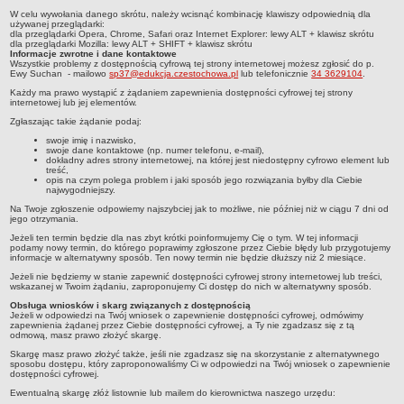
Deklaracja dostępności
W celu wywołania danego skrótu, należy wcisnąć kombinację klawiszy odpowiednią dla
używanej przeglądarki:
dla przeglądarki Opera, Chrome, Safari oraz Internet Explorer: lewy ALT + klawisz skrótu
PORADNIE PSYCHOLOGICZNO-PEDAGOGICZNE
dla przeglądarki Mozilla: lewy ALT + SHIFT + klawisz skrótu
Zespół Poradni
Informacje zwrotne i dane kontaktowe
Wszystkie problemy z dostępnością cyfrową tej strony internetowej możesz zgłosić do p.
Ewy Suchan
- mailowo
sp37@edukcja.czestochowa.pl
lub telefonicznie
34 3629104
.
BIURO FINANSÓW OŚWIATY
Każdy ma prawo wystąpić z żądaniem zapewnienia dostępności cyfrowej tej strony
Dane podstawowe
internetowej lub jej elementów.
Statut
Zgłaszając takie żądanie podaj:
Majątek
swoje imię i nazwisko,
swoje dane kontaktowe (np. numer telefonu, e-mail),
dokładny adres strony internetowej, na której jest niedostępny cyfrowo element lub
Godziny dyżurów
treść,
opis na czym polega problem i jaki sposób jego rozwiązania byłby dla Ciebie
Ogłoszenia
najwygodniejszy.
Na Twoje zgłoszenie odpowiemy najszybciej jak to możliwe, nie później niż w ciągu 7 dni od
Zarządzenia
jego otrzymania.
Rejestry, ewidencje, archiwa
Jeżeli ten termin będzie dla nas zbyt krótki poinformujemy Cię o tym. W tej informacji
podamy nowy termin, do którego poprawimy zgłoszone przez Ciebie błędy lub przygotujemy
Kontrole
informacje w alternatywny sposób. Ten nowy termin nie będzie dłuższy niż 2 miesiące.
Jeżeli nie będziemy w stanie zapewnić dostępności cyfrowej strony internetowej lub treści,
PONOWNE WYKORZYSTYWANIE
wskazanej w Twoim żądaniu, zaproponujemy Ci dostęp do nich w alternatywny sposób.
Sprawozdania
Obsługa wniosków i skarg związanych z dostępnością
Jeżeli w odpowiedzi na Twój wniosek o zapewnienie dostępności cyfrowej, odmówimy
zapewnienia żądanej przez Ciebie dostępności cyfrowej, a Ty nie zgadzasz się z tą
Deklaracja dostępności
odmową, masz prawo złożyć skargę.
DEKLARACJA DOSTĘPNOŚCI
Skargę masz prawo złożyć także, jeśli nie zgadzasz się na skorzystanie z alternatywnego
sposobu dostępu, który zaproponowaliśmy Ci w odpowiedzi na Twój wniosek o zapewnienie
OŚWIADCZENIA MAJĄTKOWE
dostępności cyfrowej.
PONOWNE WYKORZYSTYWANIE
Ewentualną skargę złóż listownie lub mailem do kierownictwa naszego urzędu: