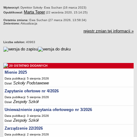
metryczka
Wytworzył:
Dyrektor Szkoły- Ewa Suchan (16 marca 2023)
Marta Teper
Opublikował:
(22 września 2020, 15:14:25)
Ostatnia zmiana:
Ewa Suchan (27 marca 2026, 13:58:34)
Zmieniono:
Aktualizacja
rejestr zmian tej informacji »
Liczba odsłon:
40963
20 OSTATNIO DODANYCH
Mienie 2025
Data publikacji: 5 sierpnia 2026
Szkoły Podstawowe
Dział:
Zapytanie ofertowe nr 4/2026
Data publikacji: 5 sierpnia 2026
Zespoły Szkół
Dział:
Unieważnienie zapytania ofertowego nr 3/2026
Data publikacji: 3 sierpnia 2026
Zespoły Szkół
Dział:
Zarządzenie 22/2026
Data publikacji: 2 sierpnia 2026