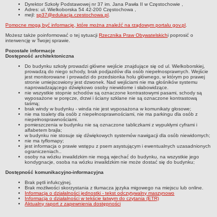
UDOSTĘPNIANIE INFORMACJI PUBLICZNEJ
Dyrektor Szkoły Podstawowej nr 37 im. Jana Pawła II w Częstochowie
,
Adres:
ul. Wielkoborska 54 42-200 Częstochowa
,
OCHRONA DANYCH OSOBOWYCH
mejl:
sp37@edukacja.czestochowa.pl
.
Pomocne mogą być informacje, które można znaleźć na rządowym portalu gov.pl
.
Możesz także poinformować o tej sytuacji
Rzecznika Praw Obywatelskich
i poprosić o
interwencję w Twojej sprawie.
Pozostałe informacje
Dostępność architektoniczna
Do budynku szkoły prowadzi główne wejście znajdujące się od ul. Wielkoborskiej,
prowadzą do niego schody, brak podjazdów dla osób niepełnosprawnych. Wejście
jest monitorowane i prowadzi do przedsionka holu głównego, w którym po prawej
stronie umiejscowiony jest dzwonek. Nad wejściami nie ma głośników systemu
naprowadzającego dźwiękowo osoby niewidome i słabowidzące.
nie wszystkie stopnie schodów są oznaczone kontrastowymi pasami, schody są
wyposażone w poręcze, drzwi i ściany szklane nie są oznaczone kontrastową
taśmą;
brak windy w budynku - winda nie jest wyposażona w komunikaty głosowe;
nie ma toalety dla osób z niepełnosprawnościami, nie ma parkingu dla osób z
niepełnosprawnościami.
pomieszczenia w budynku nie są oznaczone tabliczkami z wypukłymi cyframi i
alfabetem brajla;
w budynku nie stosuje się dźwiękowych systemów nawigacji dla osób niewidomych;
nie ma tyflomapy;
jest informacja o prawie wstępu z psem asystującym i ewentualnych uzasadnionych
ograniczeniach..
osoby na wózku inwalidzkim nie mogą wjechać do budynku, na wszystkie jego
kondygnacje, osoba na wózku inwalidzkim nie może dostać się do budynku;
Dostępność komunikacyjno-informacyjna
Brak pętli infukcyjnej.
Brak możliwości skorzystania z tłumacza języka migowego na miejscu lub online.
Informacja o działalności jednostki - tekst odczytywalny maszynowo
Informacja o działalności w tekście łatwym do czytania (ETR)
Aktualny raport z zapewnienia dostępności