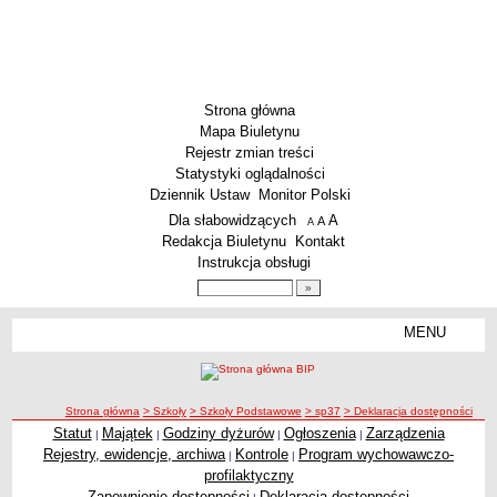
Strona główna
Mapa Biuletynu
Rejestr zmian treści
Statystyki oglądalności
Dziennik Ustaw
Monitor Polski
Menu dodatkowe
Dla słabowidzących
A
powiększ czcionkę
A
standardowy rozmiar czcionki
A
pomniejsz czcionkę
Redakcja Biuletynu
Kontakt
Instrukcja obsługi
Wyszukiwarka artykułów
Szukaj
MENU
Menu
SZKOŁY
Szkoły Podstawowe
ścieżka nawigacji
Strona główna
> Szkoły
> Szkoły Podstawowe
> sp37
> Deklaracja dostępności
Licea
Statut
Majątek
Godziny dyżurów
Ogłoszenia
Zarządzenia
|
|
|
|
Zespoły Szkół
Rejestry, ewidencje, archiwa
Kontrole
Program wychowawczo-
|
|
Techniczne Zakłady Naukowe
profilaktyczny
Zapewnienie dostępności
Deklaracja dostępności
PRZEDSZKOLA