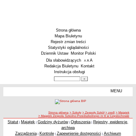
Strona główna
Mapa Biuletynu
Rejestr zmian treści
Statystyki oglądalności
Dziennik Ustaw
Monitor Polski
Menu dodatkowe
Dla słabowidzących
A
powiększ czcionkę
A
standardowy rozmiar czcionki
A
pomniejsz czcionkę
Redakcja Biuletynu
Kontakt
Instrukcja obsługi
Wyszukiwarka artykułów
Szukaj
MENU
Menu
SZKOŁY
Szkoły Podstawowe
ścieżka nawigacji
Strona główna
> Szkoły
> Zespoły Szkół
> zsp8
> Majątek
Licea
> Majątek Zespołu Szkolno-Przedszkolnego nr 8 w Częstochowie
Zespoły Szkół
Statut
Majątek
Godziny dyżurów
Ogłoszenia
Rejestry, ewidencje,
|
|
|
|
archiwa
Techniczne Zakłady Naukowe
Zarządzenia
Kontrole
Zapewnienie dostępności
Archiwum
|
|
|
PRZEDSZKOLA