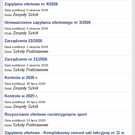
Zapytanie ofertowe nr 4/2026
Deklaracja dostępności
Data publikacji: 5 sierpnia 2026
PORADNIE PSYCHOLOGICZNO-PEDAGOGICZNE
Zespoły Szkół
Dział:
Zespół Poradni
Unieważnienie zapytania ofertowego nr 3/2026
BIURO FINANSÓW OŚWIATY
Data publikacji: 3 sierpnia 2026
Dane podstawowe
Zespoły Szkół
Dział:
Statut
Zarządzenie 22/2026
Majątek
Data publikacji: 2 sierpnia 2026
Szkoły Podstawowe
Dział:
Godziny dyżurów
Zarządzenie nr 21/2026
Ogłoszenia
Data publikacji: 2 sierpnia 2026
Szkoły Podstawowe
Dział:
Zarządzenia
Kontrole w 2026 r.
Rejestry, ewidencje, archiwa
Data publikacji: 30 lipca 2026
Kontrole
Zespoły Szkół
Dział:
PONOWNE WYKORZYSTYWANIE
Kontrole w 2025 r.
Sprawozdania
Data publikacji: 30 lipca 2026
Zespoły Szkół
Dział:
Deklaracja dostępności
Rozpoznanie ofertowe rozstrzygnięcie sport
DEKLARACJA DOSTĘPNOŚCI
Data publikacji: 24 lipca 2026
OŚWIADCZENIA MAJĄTKOWE
Szkoły Podstawowe
Dział:
PONOWNE WYKORZYSTYWANIE
Zapytanie ofertowe - Kompleksowy remont sali lekcyjnej nr 11 w