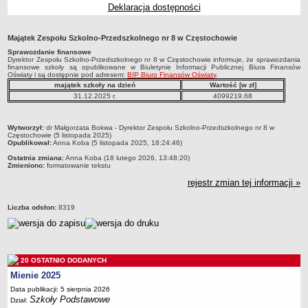
Deklaracja dostępności
Przedszkola Miejskie
ARCHIWUM SZKÓŁ I PLACÓWEK
Majątek Zespołu Szkolno-Przedszkolnego nr 8 w Częstochowie
Zlikwidowane gimnazja
Sprawozdanie finansowe
Dyrektor Zespołu Szkolno-Przedszkolnego nr 8 w Częstochowie informuje, że sprawozdania
Przekształcone szkoły i placówki
finansowe szkoły są opublikowane w Biuletynie Informacji Publicznej Biura Finansów
Oświaty i są dostępnie pod adresem:
BIP Biuro Finansów Oświaty
.
Wielofunkcyjna Placówka
majątek szkoły na dzień
Wartość [w zł]
SPECJALNE OŚRODKI SZKOLNO-WYCHOWAWCZE
31.12.2025 r.
4099219,68
Specjalny Ośrodek nr 1
metryczka
Specjalny Ośrodek nr 5
Wytworzył:
dr Małgorzata Bokwa - Dyrektor Zespołu Szkolno-Przedszkolnego nr 8 w
Częstochowie (5 listopada 2025)
Opublikował:
Anna Koba (5 listopada 2025, 18:24:46)
BURSA MIEJSKA
Dane podstawowe
Ostatnia zmiana:
Anna Koba (18 lutego 2026, 13:48:20)
Zmieniono:
formatowanie tekstu
Statut
rejestr zmian tej informacji »
Majątek
Liczba odsłon:
8319
Godziny dyżurów
Ogłoszenie
Zarządzenia
20 OSTATNIO DODANYCH
Kontrole
Mienie 2025
Rejestry, ewidencje, archiwa
Data publikacji: 5 sierpnia 2026
Szkoły Podstawowe
Dział:
Sprawozdania