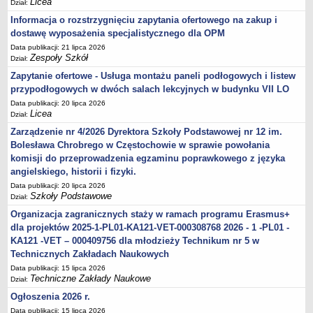
Licea
Dział:
Informacja o rozstrzygnięciu zapytania ofertowego na zakup i
dostawę wyposażenia specjalistycznego dla OPM
Data publikacji: 21 lipca 2026
Zespoły Szkół
Dział:
Zapytanie ofertowe - Usługa montażu paneli podłogowych i listew
przypodłogowych w dwóch salach lekcyjnych w budynku VII LO
Data publikacji: 20 lipca 2026
Licea
Dział:
Zarządzenie nr 4/2026 Dyrektora Szkoły Podstawowej nr 12 im.
Bolesława Chrobrego w Częstochowie w sprawie powołania
komisji do przeprowadzenia egzaminu poprawkowego z języka
angielskiego, historii i fizyki.
Data publikacji: 20 lipca 2026
Szkoły Podstawowe
Dział:
Organizacja zagranicznych staży w ramach programu Erasmus+
dla projektów 2025-1-PL01-KA121-VET-000308768 2026 - 1 -PL01 -
KA121 -VET – 000409756 dla młodzieży Technikum nr 5 w
Technicznych Zakładach Naukowych
Data publikacji: 15 lipca 2026
Techniczne Zakłady Naukowe
Dział:
Ogłoszenia 2026 r.
Data publikacji: 15 lipca 2026