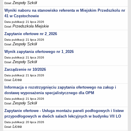
UDOSTĘPNIANIE INFORMACJI PUBLICZNEJ
Zespoły Szkół
Dział:
OCHRONA DANYCH OSOBOWYCH
Wyniki naboru na stanowisko referenta w Miejskim Przedszkolu nr
41 w Częstochowie
Data publikacji: 21 lipca 2026
Przedszkola Miejskie
Dział:
Zapytanie ofertowe nr 2_2026
Data publikacji: 21 lipca 2026
Zespoły Szkół
Dział:
Wynik zapytania ofertowego nr 1_2026
Data publikacji: 21 lipca 2026
Zespoły Szkół
Dział:
Zarządzenie nr 10/2026
Data publikacji: 21 lipca 2026
Licea
Dział:
Informacja o rozstrzygnięciu zapytania ofertowego na zakup i
dostawę wyposażenia specjalistycznego dla OPM
Data publikacji: 21 lipca 2026
Zespoły Szkół
Dział:
Zapytanie ofertowe - Usługa montażu paneli podłogowych i listew
przypodłogowych w dwóch salach lekcyjnych w budynku VII LO
Data publikacji: 20 lipca 2026
Licea
Dział: