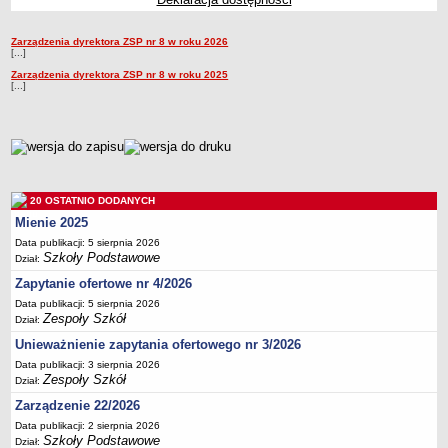
Przedszkola Miejskie
Zarządzenia dyrektora ZSP nr 8 w roku 2026
ARCHIWUM SZKÓŁ I PLACÓWEK
Zarządzenia
[...]
Zlikwidowane gimnazja
Zarządzenia dyrektora ZSP nr 8 w roku 2025
[...]
Przekształcone szkoły i placówki
Wielofunkcyjna Placówka
SPECJALNE OŚRODKI SZKOLNO-WYCHOWAWCZE
metryczka
Specjalny Ośrodek nr 1
Specjalny Ośrodek nr 5
20 OSTATNIO DODANYCH
BURSA MIEJSKA
Mienie 2025
Dane podstawowe
Data publikacji: 5 sierpnia 2026
Statut
Szkoły Podstawowe
Dział:
Zapytanie ofertowe nr 4/2026
Majątek
Data publikacji: 5 sierpnia 2026
Godziny dyżurów
Zespoły Szkół
Dział:
Ogłoszenie
Unieważnienie zapytania ofertowego nr 3/2026
Zarządzenia
Data publikacji: 3 sierpnia 2026
Zespoły Szkół
Dział:
Kontrole
Zarządzenie 22/2026
Rejestry, ewidencje, archiwa
Data publikacji: 2 sierpnia 2026
Sprawozdania
Szkoły Podstawowe
Dział: