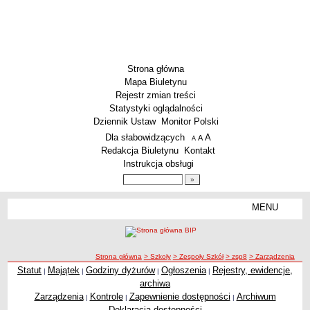
Strona główna
Mapa Biuletynu
Rejestr zmian treści
Statystyki oglądalności
Dziennik Ustaw
Monitor Polski
Menu dodatkowe
Dla słabowidzących
A
powiększ czcionkę
A
standardowy rozmiar czcionki
A
pomniejsz czcionkę
Redakcja Biuletynu
Kontakt
Instrukcja obsługi
Wyszukiwarka artykułów
Szukaj
MENU
Menu
SZKOŁY
Szkoły Podstawowe
ścieżka nawigacji
Strona główna
> Szkoły
> Zespoły Szkół
> zsp8
> Zarządzenia
Licea
Statut
Majątek
Godziny dyżurów
Ogłoszenia
Rejestry, ewidencje,
|
|
|
|
Zarządzenia
Zespoły Szkół
archiwa
Techniczne Zakłady Naukowe
Zarządzenia
Kontrole
Zapewnienie dostępności
Archiwum
|
|
|
Deklaracja dostępności
PRZEDSZKOLA