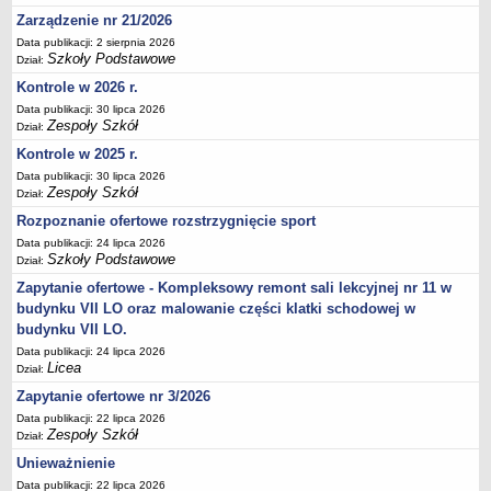
Deklaracja dostępności
Zarządzenie nr 21/2026
Data publikacji: 2 sierpnia 2026
PORADNIE PSYCHOLOGICZNO-PEDAGOGICZNE
Szkoły Podstawowe
Dział:
Zespół Poradni
Kontrole w 2026 r.
BIURO FINANSÓW OŚWIATY
Data publikacji: 30 lipca 2026
Dane podstawowe
Zespoły Szkół
Dział:
Statut
Kontrole w 2025 r.
Majątek
Data publikacji: 30 lipca 2026
Zespoły Szkół
Dział:
Godziny dyżurów
Rozpoznanie ofertowe rozstrzygnięcie sport
Ogłoszenia
Data publikacji: 24 lipca 2026
Zarządzenia
Szkoły Podstawowe
Dział:
Rejestry, ewidencje, archiwa
Zapytanie ofertowe - Kompleksowy remont sali lekcyjnej nr 11 w
budynku VII LO oraz malowanie części klatki schodowej w
Kontrole
budynku VII LO.
PONOWNE WYKORZYSTYWANIE
Data publikacji: 24 lipca 2026
Licea
Dział:
Sprawozdania
Zapytanie ofertowe nr 3/2026
Deklaracja dostępności
Data publikacji: 22 lipca 2026
DEKLARACJA DOSTĘPNOŚCI
Zespoły Szkół
Dział:
OŚWIADCZENIA MAJĄTKOWE
Unieważnienie
PONOWNE WYKORZYSTYWANIE
Data publikacji: 22 lipca 2026