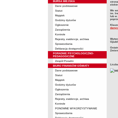
BURSA MIEJSKA
stron
elekt
Dane podstawowe
We ws
Statut
im. I
Majątek
lub w
poprz
Godziny dyżurów
Ogłoszenie
Klauz
danyc
Zarządzenia
Kontrole
metry
Wytwo
Rejestry, ewidencje, archiwa
Opubl
Sprawozdania
Ostat
Deklaracja dostępności
Zmien
PORADNIE PSYCHOLOGICZNO-
PEDAGOGICZNE
Zespół Poradni
Liczb
BIURO FINANSÓW OŚWIATY
Dane podstawowe
Statut
Majątek
Godziny dyżurów
Ogłoszenia
Zarządzenia
Rejestry, ewidencje, archiwa
Kontrole
PONOWNE WYKORZYSTYWANIE
Sprawozdania
Deklaracja dostępności