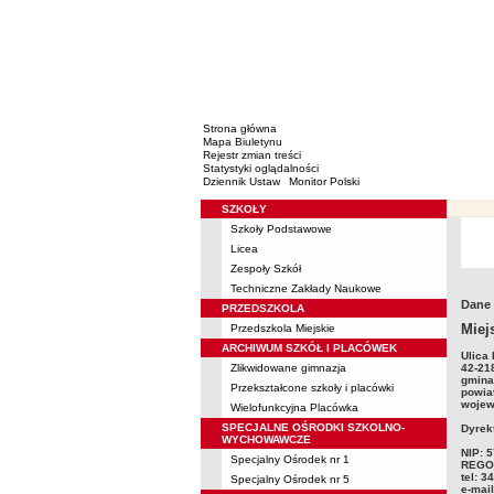
Strona główna
Mapa Biuletynu
Rejestr zmian treści
Statystyki oglądalności
Dziennik Ustaw
Monitor Polski
SZKOŁY
Menu
Szkoły Podstawowe
Licea
Zespoły Szkół
Techniczne Zakłady Naukowe
Dane
PRZEDSZKOLA
Miej
Przedszkola Miejskie
ARCHIWUM SZKÓŁ I PLACÓWEK
Ulica
Zlikwidowane gimnazja
42-21
gmina
Przekształcone szkoły i placówki
powia
wojew
Wielofunkcyjna Placówka
SPECJALNE OŚRODKI SZKOLNO-
Dyrek
WYCHOWAWCZE
NIP: 
Specjalny Ośrodek nr 1
REGO
tel: 3
Specjalny Ośrodek nr 5
e-mai