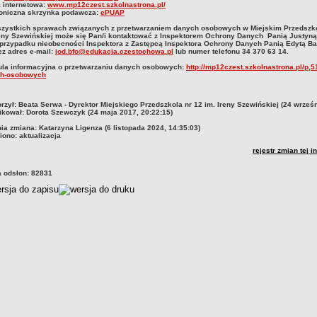
a internetowa:
www.mp12czest.szkolnastrona.pl/
roniczna skrzynka podawcza:
ePUAP
zystkich sprawach związanych z przetwarzaniem danych osobowych w Miejskim Przedszko
reny Szewińskiej może się Pan/i kontaktować z Inspektorem Ochrony Danych Panią Justyn
 przypadku nieobecności Inspektora z Zastępcą Inspektora Ochrony Danych Panią Edytą Ba
ez adres e-mail:
iod.bfo@edukacja.czestochowa.pl
lub numer telefonu 34 370 63 14.
ula informacyjna o przetwarzaniu danych osobowych:
http://mp12czest.szkolnastrona.pl/p,5
h-osobowych
czka
rzył:
Beata Serwa - Dyrektor Miejskiego Przedszkola nr 12 im. Ireny Szewińskiej (24 wrześ
ikował:
Dorota Szewczyk (24 maja 2017, 20:22:15)
nia zmiana:
Katarzyna Ligenza (6 listopada 2024, 14:35:03)
iono:
aktualizacja
rejestr zmian tej i
a odsłon:
82831