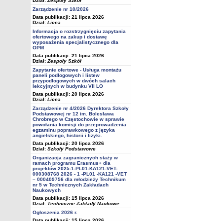
Dział:
Zespoły Szkół
Zarządzenie nr 10/2026
Data publikacji: 21 lipca 2026
Dział:
Licea
Informacja o rozstrzygnięciu zapytania
ofertowego na zakup i dostawę
wyposażenia specjalistycznego dla
OPM
Data publikacji: 21 lipca 2026
Dział:
Zespoły Szkół
Zapytanie ofertowe - Usługa montażu
paneli podłogowych i listew
przypodłogowych w dwóch salach
lekcyjnych w budynku VII LO
Data publikacji: 20 lipca 2026
Dział:
Licea
Zarządzenie nr 4/2026 Dyrektora Szkoły
Podstawowej nr 12 im. Bolesława
Chrobrego w Częstochowie w sprawie
powołania komisji do przeprowadzenia
egzaminu poprawkowego z języka
angielskiego, historii i fizyki.
Data publikacji: 20 lipca 2026
Dział:
Szkoły Podstawowe
Organizacja zagranicznych staży w
ramach programu Erasmus+ dla
projektów 2025-1-PL01-KA121-VET-
000308768 2026 - 1 -PL01 -KA121 -VET
– 000409756 dla młodzieży Technikum
nr 5 w Technicznych Zakładach
Naukowych
Data publikacji: 15 lipca 2026
Dział:
Techniczne Zakłady Naukowe
Ogłoszenia 2026 r.
Data publikacji: 15 lipca 2026