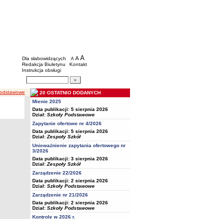
BIP - Oświata Częstochowa
Menu dodatkowe
A
powiększ czcionkę
A
standardowy rozmiar czcionki
Dla słabowidzących
A
pomniejsz czcionkę
Redakcja Biuletynu
Kontakt
Instrukcja obsługi
Wyszukiwarka artykułów
Szukaj
podstawowe
20 OSTATNIO DODANYCH
Mienie 2025
Data publikacji: 5 sierpnia 2026
Dział:
Szkoły Podstawowe
Zapytanie ofertowe nr 4/2026
Data publikacji: 5 sierpnia 2026
Dział:
Zespoły Szkół
Unieważnienie zapytania ofertowego nr
3/2026
Data publikacji: 3 sierpnia 2026
Dział:
Zespoły Szkół
Zarządzenie 22/2026
Data publikacji: 2 sierpnia 2026
Dział:
Szkoły Podstawowe
Zarządzenie nr 21/2026
Data publikacji: 2 sierpnia 2026
Dział:
Szkoły Podstawowe
Kontrole w 2026 r.