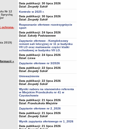
Data publikacji: 30 lipca 2026
Dział:
Zespoły Szkół
lu Nr 12
Kontrole w 2025 r.
ą Sprychą
Data publikacji: 30 lipca 2026
jor
Dział:
Zespoły Szkół
Rozpoznanie ofertowe rozstrzygnięcie
1,ochrona-
sport
Data publikacji: 24 lipca 2026
Dział:
Szkoły Podstawowe
Zapytanie ofertowe - Kompleksowy
nia 2019)
remont sali lekcyjnej nr 11 w budynku
VII LO oraz malowanie części klatki
schodowej w budynku VII LO.
Data publikacji: 24 lipca 2026
Dział:
Licea
nformacji »
Zapytanie ofertowe nr 3/2026
Data publikacji: 22 lipca 2026
Dział:
Zespoły Szkół
Unieważnienie
Data publikacji: 22 lipca 2026
Dział:
Zespoły Szkół
Wyniki naboru na stanowisko referenta
w Miejskim Przedszkolu nr 41 w
Częstochowie
Data publikacji: 21 lipca 2026
Dział:
Przedszkola Miejskie
Zapytanie ofertowe nr 2_2026
Data publikacji: 21 lipca 2026
Dział:
Zespoły Szkół
Wynik zapytania ofertowego nr 1_2026
Data publikacji: 21 lipca 2026