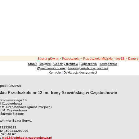
ścieżka nawigacji
Strona główna
> Przedszkola
> Przedszkola Miejskie
> mp12
> Dane 
Statut
|
Majątek
|
Godziny dyżurów
|
Ogłoszenia
|
Zarządzenia
Wyróżnienia i oceny
|
Rejestry, ewidencje, archiwa
Kontrole
|
Deklaracja dostępności
 podstawowe
skie Przedszkole nr 12 im. Ireny Szewińskiej w Częstochowie
 Broniewskiego 18
8 Częstochowa
: M. Częstochowa (gmina miejska)
t: M. Częstochowa
ództwo: śląskie
tor: mgr Beata Serwa
5732330171
N: 1500314290000
4 325 40 67
l:
mp12@edukacja.czestochowa.pl