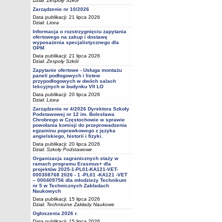
Dział:
Zespoły Szkół
Zarządzenie nr 10/2026
Data publikacji: 21 lipca 2026
Dział:
Licea
Informacja o rozstrzygnięciu zapytania
ofertowego na zakup i dostawę
wyposażenia specjalistycznego dla
OPM
Data publikacji: 21 lipca 2026
Dział:
Zespoły Szkół
Zapytanie ofertowe - Usługa montażu
paneli podłogowych i listew
przypodłogowych w dwóch salach
lekcyjnych w budynku VII LO
Data publikacji: 20 lipca 2026
Dział:
Licea
Zarządzenie nr 4/2026 Dyrektora Szkoły
Podstawowej nr 12 im. Bolesława
Chrobrego w Częstochowie w sprawie
powołania komisji do przeprowadzenia
egzaminu poprawkowego z języka
angielskiego, historii i fizyki.
Data publikacji: 20 lipca 2026
Dział:
Szkoły Podstawowe
Organizacja zagranicznych staży w
ramach programu Erasmus+ dla
projektów 2025-1-PL01-KA121-VET-
000308768 2026 - 1 -PL01 -KA121 -VET
– 000409756 dla młodzieży Technikum
nr 5 w Technicznych Zakładach
Naukowych
Data publikacji: 15 lipca 2026
Dział:
Techniczne Zakłady Naukowe
Ogłoszenia 2026 r.
Data publikacji: 15 lipca 2026