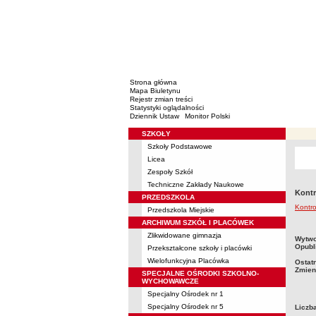
Strona główna
Mapa Biuletynu
Rejestr zmian treści
Statystyki oglądalności
Dziennik Ustaw
Monitor Polski
SZKOŁY
Menu
Szkoły Podstawowe
Licea
Zespoły Szkół
Techniczne Zakłady Naukowe
Kontr
PRZEDSZKOLA
Kontro
Przedszkola Miejskie
ARCHIWUM SZKÓŁ I PLACÓWEK
Zlikwidowane gimnazja
metry
Wytwo
Opubl
Przekształcone szkoły i placówki
Wielofunkcyjna Placówka
Ostat
Zmien
SPECJALNE OŚRODKI SZKOLNO-
WYCHOWAWCZE
Specjalny Ośrodek nr 1
Specjalny Ośrodek nr 5
Liczb