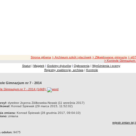
ścieżka nawigacji
Strona główna
> Archiwum szkół i placówek
> Zlikwidowane gimnazja
> g07
> Kontrole Gimnazjum 
Statut
|
Majątek
|
Godziny dyżurów
|
Ogłoszenia
|
Wyróżnienia i oceny
Rejestry, ewidencje, archiwa
|
Kontrole
ole Gimnazjum nr 7 - 2014
le Gimnazjum nr 7 - 2014 (14kB)
czka
rzył:
dyrektor Joanna Ziółkowska-Nowak (11 września 2017)
ikował:
Konrad Śpiewak (29 marca 2015, 11:52:02)
nia zmiana:
Konrad Śpiewak (28 grudnia 2017, 09:04:10)
iono:
zmiana
rejestr zmian tej 
a odsłon:
9475