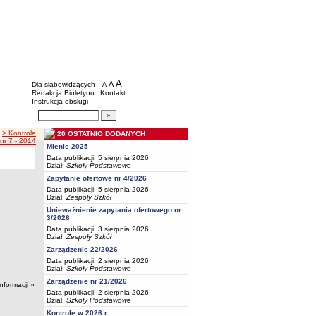
BIP - Oświata Częstochowa
Menu dodatkowe
A
powiększ czcionkę
A
standardowy rozmiar czcionki
Dla słabowidzących
A
pomniejsz czcionkę
Redakcja Biuletynu
Kontakt
Instrukcja obsługi
Wyszukiwarka artykułów
Szukaj
> Kontrole
20 OSTATNIO DODANYCH
nr 7 - 2014
Mienie 2025
Data publikacji: 5 sierpnia 2026
Dział:
Szkoły Podstawowe
Zapytanie ofertowe nr 4/2026
Data publikacji: 5 sierpnia 2026
Dział:
Zespoły Szkół
Unieważnienie zapytania ofertowego nr
3/2026
Data publikacji: 3 sierpnia 2026
Dział:
Zespoły Szkół
Zarządzenie 22/2026
Data publikacji: 2 sierpnia 2026
Dział:
Szkoły Podstawowe
Zarządzenie nr 21/2026
informacji »
Data publikacji: 2 sierpnia 2026
Dział:
Szkoły Podstawowe
Kontrole w 2026 r.