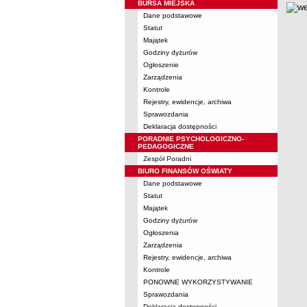
BURSA MIEJSKA
Dane podstawowe
Statut
Majątek
Godziny dyżurów
Ogłoszenie
Zarządzenia
Kontrole
Rejestry, ewidencje, archiwa
Sprawozdania
Deklaracja dostępności
PORADNIE PSYCHOLOGICZNO-
PEDAGOGICZNE
Zespół Poradni
BIURO FINANSÓW OŚWIATY
Dane podstawowe
Statut
Majątek
Godziny dyżurów
Ogłoszenia
Zarządzenia
Rejestry, ewidencje, archiwa
Kontrole
PONOWNE WYKORZYSTYWANIE
Sprawozdania
Deklaracja dostępności