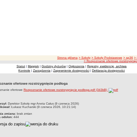
ścieżka nawigacji
Strona główna
> Szkoły
> Szkoły Podstawowe
> sp36
>
> Rozpoznanie ofertowe rozstrzygnię
Statut
|
Majątek
|
Godziny dyżurów
|
Ogłoszenia
|
Rejestry, ewidencje, archiwa
Kontrole
|
Zarządzenia
|
Zapewnienie dostępności
|
Deklaracja dostępności
znanie ofertowe rozstrzygnięcie podłoga
znanie ofertowe
Rozpoznanie ofertowe rozstrzygnięcie podłoga.pdf (343kB)
czka
rzył:
Dyrektor Szkoły mgr Aneta Całus (9 czerwca 2026)
ikował:
Łukasz Kucharski (9 czerwca 2026, 10:21:14)
nia zmiana:
brak zmian
a odsłon:
444