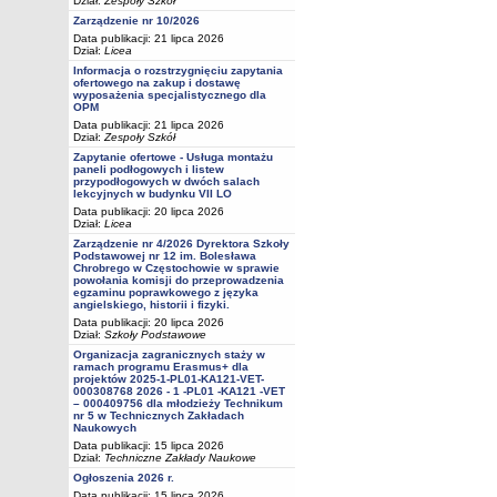
Dział:
Zespoły Szkół
Zarządzenie nr 10/2026
Data publikacji: 21 lipca 2026
Dział:
Licea
Informacja o rozstrzygnięciu zapytania
ofertowego na zakup i dostawę
wyposażenia specjalistycznego dla
OPM
Data publikacji: 21 lipca 2026
Dział:
Zespoły Szkół
Zapytanie ofertowe - Usługa montażu
paneli podłogowych i listew
przypodłogowych w dwóch salach
lekcyjnych w budynku VII LO
Data publikacji: 20 lipca 2026
Dział:
Licea
Zarządzenie nr 4/2026 Dyrektora Szkoły
Podstawowej nr 12 im. Bolesława
Chrobrego w Częstochowie w sprawie
powołania komisji do przeprowadzenia
egzaminu poprawkowego z języka
angielskiego, historii i fizyki.
Data publikacji: 20 lipca 2026
Dział:
Szkoły Podstawowe
Organizacja zagranicznych staży w
ramach programu Erasmus+ dla
projektów 2025-1-PL01-KA121-VET-
000308768 2026 - 1 -PL01 -KA121 -VET
– 000409756 dla młodzieży Technikum
nr 5 w Technicznych Zakładach
Naukowych
Data publikacji: 15 lipca 2026
Dział:
Techniczne Zakłady Naukowe
Ogłoszenia 2026 r.
Data publikacji: 15 lipca 2026