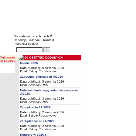
BIP - Oświata Częstochowa
Menu dodatkowe
A
powiększ czcionkę
A
standardowy rozmiar czcionki
Dla słabowidzących
A
pomniejsz czcionkę
Redakcja Biuletynu
Kontakt
Instrukcja obsługi
Wyszukiwarka artykułów
Szukaj
 Ogłoszenia
20 OSTATNIO DODANYCH
cie podłoga
Mienie 2025
Data publikacji: 5 sierpnia 2026
Dział:
Szkoły Podstawowe
Zapytanie ofertowe nr 4/2026
Data publikacji: 5 sierpnia 2026
Dział:
Zespoły Szkół
Unieważnienie zapytania ofertowego nr
3/2026
Data publikacji: 3 sierpnia 2026
Dział:
Zespoły Szkół
Zarządzenie 22/2026
Data publikacji: 2 sierpnia 2026
Dział:
Szkoły Podstawowe
Zarządzenie nr 21/2026
Data publikacji: 2 sierpnia 2026
Dział:
Szkoły Podstawowe
Kontrole w 2026 r.