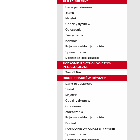
BURSA MIEJSKA
Dane podstawowe
Statut
Majątek
Godziny dyżurów
Ogłoszenie
Zarządzenia
Kontrole
Rejestry, ewidencje, archiwa
Sprawozdania
Deklaracja dostępności
PORADNIE PSYCHOLOGICZNO-
PEDAGOGICZNE
Zespół Poradni
BIURO FINANSÓW OŚWIATY
Dane podstawowe
Statut
Majątek
Godziny dyżurów
Ogłoszenia
Zarządzenia
Rejestry, ewidencje, archiwa
Kontrole
PONOWNE WYKORZYSTYWANIE
Sprawozdania
Deklaracja dostępności