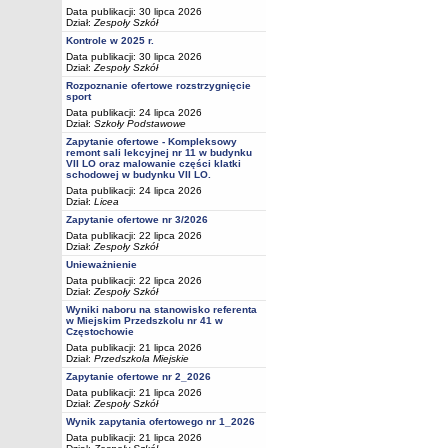
Data publikacji: 30 lipca 2026
Dział:
Zespoły Szkół
Kontrole w 2025 r.
Data publikacji: 30 lipca 2026
Dział:
Zespoły Szkół
Rozpoznanie ofertowe rozstrzygnięcie
sport
Data publikacji: 24 lipca 2026
Dział:
Szkoły Podstawowe
Zapytanie ofertowe - Kompleksowy
remont sali lekcyjnej nr 11 w budynku
VII LO oraz malowanie części klatki
schodowej w budynku VII LO.
Data publikacji: 24 lipca 2026
Dział:
Licea
Zapytanie ofertowe nr 3/2026
Data publikacji: 22 lipca 2026
Dział:
Zespoły Szkół
Unieważnienie
Data publikacji: 22 lipca 2026
Dział:
Zespoły Szkół
Wyniki naboru na stanowisko referenta
w Miejskim Przedszkolu nr 41 w
Częstochowie
Data publikacji: 21 lipca 2026
Dział:
Przedszkola Miejskie
Zapytanie ofertowe nr 2_2026
Data publikacji: 21 lipca 2026
Dział:
Zespoły Szkół
Wynik zapytania ofertowego nr 1_2026
Data publikacji: 21 lipca 2026