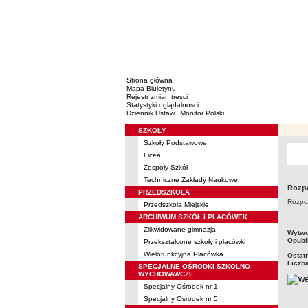
Strona główna
Mapa Biuletynu
Rejestr zmian treści
Statystyki oglądalności
Dziennik Ustaw
Monitor Polski
SZKOŁY
Menu
Szkoły Podstawowe
Licea
Zespoły Szkół
Techniczne Zakłady Naukowe
Rozpo
PRZEDSZKOLA
Rozpo
Przedszkola Miejskie
ARCHIWUM SZKÓŁ I PLACÓWEK
Zlikwidowane gimnazja
metry
Wytwo
Opubl
Przekształcone szkoły i placówki
Wielofunkcyjna Placówka
Ostat
Liczb
SPECJALNE OŚRODKI SZKOLNO-
WYCHOWAWCZE
Specjalny Ośrodek nr 1
Specjalny Ośrodek nr 5