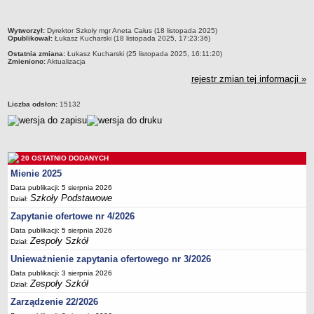
Deklaracja dostępności
PORADNIE PSYCHOLOGICZNO-PEDAGOGICZNE
metryczka
Wytworzył:
Dyrektor Szkoły mgr Aneta Całus (18 listopada 2025)
Opublikował:
Łukasz Kucharski (18 listopada 2025, 17:23:36)
Zespół Poradni
Ostatnia zmiana:
Łukasz Kucharski (25 listopada 2025, 16:11:20)
BIURO FINANSÓW OŚWIATY
Zmieniono:
Aktualizacja
Dane podstawowe
rejestr zmian tej informacji »
Statut
Liczba odsłon:
15132
Majątek
Godziny dyżurów
Ogłoszenia
20 OSTATNIO DODANYCH
Zarządzenia
Mienie 2025
Rejestry, ewidencje, archiwa
Data publikacji: 5 sierpnia 2026
Szkoły Podstawowe
Dział:
Kontrole
Zapytanie ofertowe nr 4/2026
PONOWNE WYKORZYSTYWANIE
Data publikacji: 5 sierpnia 2026
Sprawozdania
Zespoły Szkół
Dział:
Deklaracja dostępności
Unieważnienie zapytania ofertowego nr 3/2026
DEKLARACJA DOSTĘPNOŚCI
Data publikacji: 3 sierpnia 2026
Zespoły Szkół
Dział:
OŚWIADCZENIA MAJĄTKOWE
Zarządzenie 22/2026
PONOWNE WYKORZYSTYWANIE