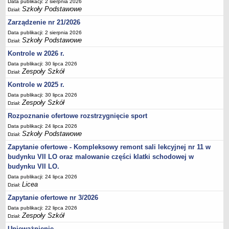
UDOSTĘPNIANIE INFORMACJI PUBLICZNEJ
Data publikacji: 2 sierpnia 2026
Szkoły Podstawowe
Dział:
OCHRONA DANYCH OSOBOWYCH
Zarządzenie nr 21/2026
Data publikacji: 2 sierpnia 2026
Szkoły Podstawowe
Dział:
Kontrole w 2026 r.
Data publikacji: 30 lipca 2026
Zespoły Szkół
Dział:
Kontrole w 2025 r.
Data publikacji: 30 lipca 2026
Zespoły Szkół
Dział:
Rozpoznanie ofertowe rozstrzygnięcie sport
Data publikacji: 24 lipca 2026
Szkoły Podstawowe
Dział:
Zapytanie ofertowe - Kompleksowy remont sali lekcyjnej nr 11 w
budynku VII LO oraz malowanie części klatki schodowej w
budynku VII LO.
Data publikacji: 24 lipca 2026
Licea
Dział:
Zapytanie ofertowe nr 3/2026
Data publikacji: 22 lipca 2026
Zespoły Szkół
Dział:
Unieważnienie