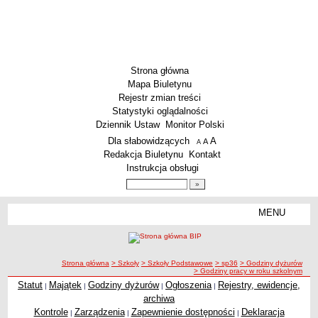
Strona główna
Mapa Biuletynu
Rejestr zmian treści
Statystyki oglądalności
Dziennik Ustaw
Monitor Polski
Menu dodatkowe
Dla słabowidzących
A
powiększ czcionkę
A
standardowy rozmiar czcionki
A
pomniejsz czcionkę
Redakcja Biuletynu
Kontakt
Instrukcja obsługi
Wyszukiwarka artykułów
Szukaj
MENU
Menu
SZKOŁY
Szkoły Podstawowe
ścieżka nawigacji
Strona główna
> Szkoły
> Szkoły Podstawowe
> sp36
> Godziny dyżurów
Licea
> Godziny pracy w roku szkolnym
Zespoły Szkół
Statut
Majątek
Godziny dyżurów
Ogłoszenia
Rejestry, ewidencje,
|
|
|
|
archiwa
Techniczne Zakłady Naukowe
Kontrole
Zarządzenia
Zapewnienie dostępności
Deklaracja
|
|
|
PRZEDSZKOLA