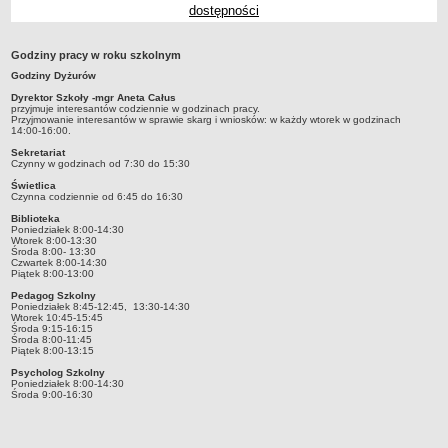
dostępności
Przedszkola Miejskie
ARCHIWUM SZKÓŁ I PLACÓWEK
Godziny pracy w roku szkolnym
Zlikwidowane gimnazja
Godziny Dyżurów
Przekształcone szkoły i placówki
Dyrektor Szkoły -mgr Aneta Całus
przyjmuje interesantów codziennie w godzinach pracy.
Wielofunkcyjna Placówka
Przyjmowanie interesantów w sprawie skarg i wniosków: w każdy wtorek w godzinach
14:00-16:00.
SPECJALNE OŚRODKI SZKOLNO-WYCHOWAWCZE
Sekretariat
Specjalny Ośrodek nr 1
Czynny w godzinach od 7:30 do 15:30
Specjalny Ośrodek nr 5
Świetlica
Czynna codziennie od 6:45 do 16:30
BURSA MIEJSKA
Biblioteka
Dane podstawowe
Poniedziałek 8:00-14:30
Wtorek 8:00-13:30
Środa 8:00- 13:30
Statut
Czwartek 8:00-14:30
Piątek 8:00-13:00
Majątek
Pedagog Szkolny
Poniedziałek 8:45-12:45, 13:30-14:30
Godziny dyżurów
Wtorek 10:45-15:45
Środa 9:15-16:15
Ogłoszenie
Środa 8:00-11:45
Piątek 8:00-13:15
Zarządzenia
Psycholog Szkolny
Poniedziałek 8:00-14:30
Kontrole
Środa 9:00-16:30
Rejestry, ewidencje, archiwa
Sprawozdania