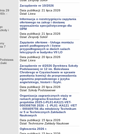
Dział:
Zespoły Szkół
Zarządzenie nr 10/2026
dnia 29
Data publikacji: 21 lipca 2026
0r. -
Dział:
Licea
Informacja o rozstrzygnięciu zapytania
ofertowego na zakup i dostawę
wyposażenia specjalistycznego dla
go
OPM
koły i
Data publikacji: 21 lipca 2026
Dział:
Zespoły Szkół
Zapytanie ofertowe - Usługa montażu
ony
paneli podłogowych i listew
ia 7
przypodłogowych w dwóch salach
lekcyjnych w budynku VII LO
Data publikacji: 20 lipca 2026
goPodstawa
Dział:
Licea
cówki
Zarządzenie nr 4/2026 Dyrektora Szkoły
Podstawowej nr 12 im. Bolesława
Chrobrego w Częstochowie w sprawie
powołania komisji do przeprowadzenia
egzaminu poprawkowego z języka
angielskiego, historii i fizyki.
Data publikacji: 20 lipca 2026
Dział:
Szkoły Podstawowe
Organizacja zagranicznych staży w
ramach programu Erasmus+ dla
projektów 2025-1-PL01-KA121-VET-
000308768 2026 - 1 -PL01 -KA121 -VET
– 000409756 dla młodzieży Technikum
nr 5 w Technicznych Zakładach
Naukowych
Data publikacji: 15 lipca 2026
Dział:
Techniczne Zakłady Naukowe
Ogłoszenia 2026 r.
Data publikacji: 15 lipca 2026