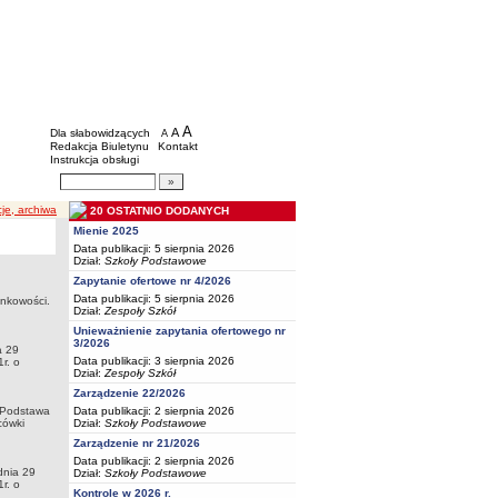
BIP - Oświata Częstochowa
Menu dodatkowe
A
powiększ czcionkę
A
standardowy rozmiar czcionki
Dla słabowidzących
A
pomniejsz czcionkę
Redakcja Biuletynu
Kontakt
Instrukcja obsługi
Wyszukiwarka artykułów
Szukaj
cje, archiwa
20 OSTATNIO DODANYCH
Mienie 2025
Data publikacji: 5 sierpnia 2026
Dział:
Szkoły Podstawowe
Zapytanie ofertowe nr 4/2026
Data publikacji: 5 sierpnia 2026
unkowości.
Dział:
Zespoły Szkół
Unieważnienie zapytania ofertowego nr
3/2026
a 29
Data publikacji: 3 sierpnia 2026
r. o
Dział:
Zespoły Szkół
Zarządzenie 22/2026
goPodstawa
Data publikacji: 2 sierpnia 2026
cówki
Dział:
Szkoły Podstawowe
Zarządzenie nr 21/2026
Data publikacji: 2 sierpnia 2026
dnia 29
Dział:
Szkoły Podstawowe
r. o
Kontrole w 2026 r.