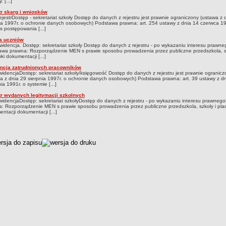
. [...]
tr skarg i wniosków
rejestrDostęp - sekretariat szkoły Dostęp do danych z rejestru jest prawnie ograniczony (ustawa z 
ia 1997r. o ochronie danych osobowych) Podstawa prawna: art. 254 ustawy z dnia 14 czerwca 196
 postępowania [...]
a uczniów
widencja. Dostęp: sekretariat szkoły Dostęp do danych z rejestru - po wykazaniu interesu prawne
wa prawna: Rozporządzenie MEN s prawie sposobu prowadzenia przez publiczne przedszkola, sz
ki dokumentacji [...]
ncja zatrudnionych pracowników
widencjaDostęp: sekretariat szkoły/księgowość Dostęp do danych z rejestru jest prawnie ogranicz
a z dnia 29 sierpnia 1997r. o ochronie danych osobowych) Podstawa prawna: art. 39 ustawy z dn
ia 1991r. o systemie [...]
tr wydanych legitymacji szkolnych
widencjaDostęp: sekretariat szkołyDostęp do danych z rejestru - po wykazaniu interesu prawne
: Rozporządzenie MEN s prawie sposobu prowadzenia przez publiczne przedszkola, szkoły i pla
ntacji dokumentacji [...]
czka