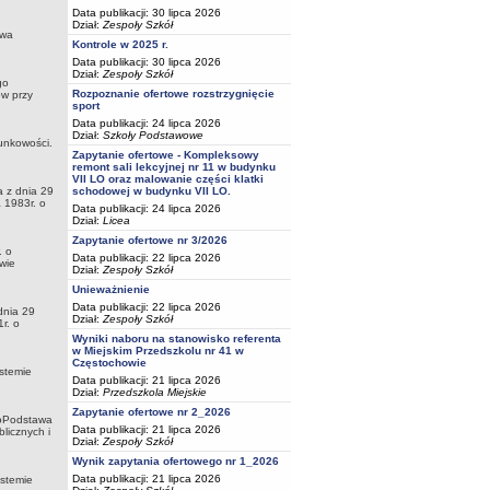
Data publikacji: 30 lipca 2026
Dział:
Zespoły Szkół
twa
Kontrole w 2025 r.
Data publikacji: 30 lipca 2026
Dział:
Zespoły Szkół
go
Rozpoznanie ofertowe rozstrzygnięcie
ów przy
sport
Data publikacji: 24 lipca 2026
Dział:
Szkoły Podstawowe
unkowości.
Zapytanie ofertowe - Kompleksowy
remont sali lekcyjnej nr 11 w budynku
VII LO oraz malowanie części klatki
a z dnia 29
schodowej w budynku VII LO.
 1983r. o
Data publikacji: 24 lipca 2026
Dział:
Licea
Zapytanie ofertowe nr 3/2026
. o
Data publikacji: 22 lipca 2026
wie
Dział:
Zespoły Szkół
Unieważnienie
Data publikacji: 22 lipca 2026
dnia 29
Dział:
Zespoły Szkół
r. o
Wyniki naboru na stanowisko referenta
w Miejskim Przedszkolu nr 41 w
Częstochowie
ystemie
Data publikacji: 21 lipca 2026
Dział:
Przedszkola Miejskie
Zapytanie ofertowe nr 2_2026
goPodstawa
Data publikacji: 21 lipca 2026
licznych i
Dział:
Zespoły Szkół
Wynik zapytania ofertowego nr 1_2026
Data publikacji: 21 lipca 2026
ystemie