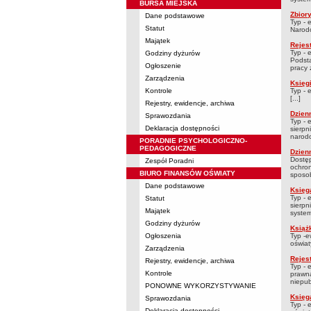
BURSA MIEJSKA
Zbiory
Dane podstawowe
Typ - 
Statut
Narodo
Majątek
Rejes
Typ - 
Godziny dyżurów
Podsta
Ogłoszenie
pracy z
Zarządzenia
Księg
Kontrole
Typ - 
[...]
Rejestry, ewidencje, archiwa
Dzien
Sprawozdania
Typ - 
Deklaracja dostępności
sierpn
narodo
PORADNIE PSYCHOLOGICZNO-
PEDAGOGICZNE
Dzienn
Dostęp
Zespół Poradni
ochro
BIURO FINANSÓW OŚWIATY
sposob
Dane podstawowe
Księg
Typ - 
Statut
sierpn
Majątek
systemi
Godziny dyżurów
Książk
Ogłoszenia
Typ -e
oświaty
Zarządzenia
Rejes
Rejestry, ewidencje, archiwa
Typ - 
Kontrole
prawna
niepub
PONOWNE WYKORZYSTYWANIE
Księg
Sprawozdania
Typ - 
Deklaracja dostępności