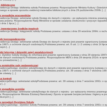
 biblioteczne
ewidencja Dostęp: biblioteka szkoły Podstawa prawna: Rozporządzenie Ministra Kultury i Dziedzic
wego w sprawie sposobu ewidencji materiałów bibliotecznych z dnia 29 października 2008r. [...]
tr wypadków pracowników
ewidencja Dostęp: sekretariat szkoły Dostęp do danych z rejestru - po wykazaniu interesu prawne
wa prawna: Rozporządzenie Rady Ministrów w sprawie ustalania okoliczności i przyczyn wypadk
 dnia 1 lipca [...]
i inwentarzowe środków trwałych
ewidencja Dostęp: księgowość szkoły Podstawa prawna: ustawa z dnia 29 września 1994r. o rach
nik korespondencyjny
ewidencja Dostęp: sekretariat szkoły Dostęp do danych z rejestru jest prawnie ograniczony (ustaw
ia 1997r. o ochronie danych osobowych) Podstawa prawna: art. 6 ust. 1 i 2 ustawy z dnia 14 lipca
wym [...]
iki lekcyjne i dzienniki zajęć pozalekcyjnych
: Dyrektor Szkoły Dostęp do informacji jest prawnie ograniczony (ustawa z dnia 29 sierpnia 1997r
nie danych osobowych) Podstawa prawna: Rozporządzenie MEN z dnia 29 sierpnia 2014r. w spra
u prowadzenia [...]
a protokołów rady pedagogicznej
ewidencjaDostęp: dyrektor szkołyDostęp do danych z rejestru jest prawnie ograniczony (ustawa z 
ia 1997r. o ochronie danych osobowych) Podstawa prawna: art. 39 ustawy z dnia 7 września 1991
e oświaty. [...]
a kontroli
widencjaDostęp: sekretariat szkołyPodstawa prawna: art. 39 ustawy z dnia 7 września 1991r. o s
 [...]
tr wypadków uczniów
ewidencjaDostęp: sekretariat szkołyDostęp do danych z rejestru - po wykazaniu interesu prawne
: Rozporządzenie Ministra Edukacji Narodowej i Sportu w sprawie bezpieczeństwa i higieny w pub
licznych [...]
a zarządzeń Dyrektora Szkoły
ewidencjaDostęp - Dyrektor Szkoły Podstawa prawna: art. 39 ustawy z dnia 7 września 1991r. o s