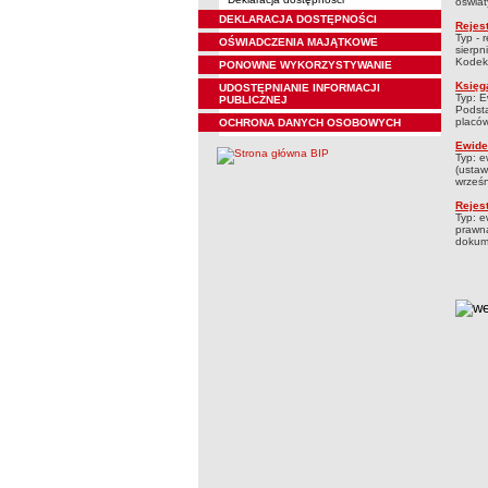
oświaty
DEKLARACJA DOSTĘPNOŚCI
Rejes
Typ - 
OŚWIADCZENIA MAJĄTKOWE
sierpn
Kodeks
PONOWNE WYKORZYSTYWANIE
Księg
UDOSTĘPNIANIE INFORMACJI
Typ: E
PUBLICZNEJ
Podsta
placów
OCHRONA DANYCH OSOBOWYCH
Ewide
Typ: e
(ustaw
wrześn
Rejes
Typ: e
prawna
dokume
metry