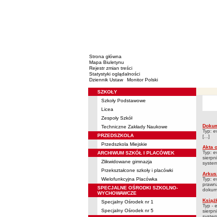
Strona główna
Mapa Biuletynu
Rejestr zmian treści
Statystyki oglądalności
Dziennik Ustaw
Monitor Polski
SZKOŁY
Menu
Szkoły Podstawowe
Rejestry
Licea
Zespoły Szkół
Dokum
Techniczne Zakłady Naukowe
Rejes
Typ: e
PRZEDSZKOLA
[...]
Przedszkola Miejskie
Akta 
Typ: e
ARCHIWUM SZKÓŁ I PLACÓWEK
sierpn
Zlikwidowane gimnazja
systemi
Przekształcone szkoły i placówki
Arkus
Wielofunkcyjna Placówka
Typ: e
prawna
SPECJALNE OŚRODKI SZKOLNO-
dokume
WYCHOWAWCZE
Książ
Specjalny Ośrodek nr 1
Typ - 
Specjalny Ośrodek nr 5
sierpn
systemi