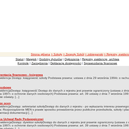
ścieżka nawigacji
Strona główna
> Szkoły
> Zespoły Szkół
> zsbieganski
> Rejestry, ewiden
Statut
|
Majątek
|
Godziny dyżurów
|
Ogłoszenia
|
Rejestry, ewidencje, archiwa
, ewidencje, archiwa
Kontrole
|
Zarządzenia
|
Deklaracja dostępności
|
Sprawozdania finansowe
entacja finansowo - księgowa
try, ewidencje, archiwa
widencja Dostęp: księgowość szkoły Podstawa prawna: ustawa z dnia 29 września 1994r. o rach
osobowe
widencjaDostęp: księgowość Dostęp do danych z rejestru jest prawnie ograniczony (ustawa z dni
ia 1997r. o ochronie danych osobowych) Podstawa prawna: art. 39 ustawy z dnia 7 września 1991
e oświaty. [...]
ze ocen
widencjaDostęp: sekretariat szkołyDostęp do danych z rejestru - po wykazaniu interesu prawne
: Rozporządzenie MEN s prawie sposobu prowadzenia przez publiczne przedszkola, szkoły i pla
ntacji dokumentacji [...]
ka Uchwał Rady Pedagogicznej
ewidencjaDostęp: dyrektor szkołyDostęp do danych z rejestru jest prawnie ograniczony (ustawa z 
ia 1997r. o ochronie danych osobowych) Podstawa prawna: art. 39 ustawy z dnia 7 września 1991
e oświaty. [...]