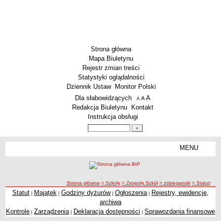
Strona główna
Mapa Biuletynu
Rejestr zmian treści
Statystyki oglądalności
Dziennik Ustaw
Monitor Polski
Menu dodatkowe
Dla słabowidzących
A
powiększ czcionkę
A
standardowy rozmiar czcionki
A
pomniejsz czcionkę
Redakcja Biuletynu
Kontakt
Instrukcja obsługi
Wyszukiwarka artykułów
Szukaj
MENU
Menu
SZKOŁY
Szkoły Podstawowe
ścieżka nawigacji
Strona główna
> Szkoły
> Zespoły Szkół
> zsbieganski
> Statut
Licea
Statut
Majątek
Godziny dyżurów
Ogłoszenia
Rejestry, ewidencje,
|
|
|
|
Statut
Zespoły Szkół
archiwa
Techniczne Zakłady Naukowe
Kontrole
Zarządzenia
Deklaracja dostępności
Sprawozdania finansowe
|
|
|
PRZEDSZKOLA