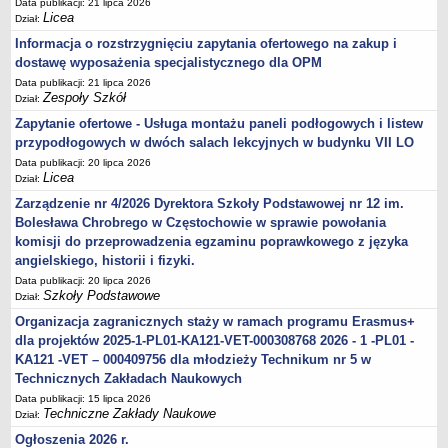
Data publikacji: 21 lipca 2026
Licea
Dział:
Informacja o rozstrzygnięciu zapytania ofertowego na zakup i
dostawę wyposażenia specjalistycznego dla OPM
Data publikacji: 21 lipca 2026
Zespoły Szkół
Dział:
Zapytanie ofertowe - Usługa montażu paneli podłogowych i listew
przypodłogowych w dwóch salach lekcyjnych w budynku VII LO
Data publikacji: 20 lipca 2026
Licea
Dział:
Zarządzenie nr 4/2026 Dyrektora Szkoły Podstawowej nr 12 im.
Bolesława Chrobrego w Częstochowie w sprawie powołania
komisji do przeprowadzenia egzaminu poprawkowego z języka
angielskiego, historii i fizyki.
Data publikacji: 20 lipca 2026
Szkoły Podstawowe
Dział:
Organizacja zagranicznych staży w ramach programu Erasmus+
dla projektów 2025-1-PL01-KA121-VET-000308768 2026 - 1 -PL01 -
KA121 -VET – 000409756 dla młodzieży Technikum nr 5 w
Technicznych Zakładach Naukowych
Data publikacji: 15 lipca 2026
Techniczne Zakłady Naukowe
Dział:
Ogłoszenia 2026 r.