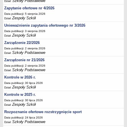
Szkoły Podstawowe
UDOSTĘPNIANIE INFORMACJI PUBLICZNEJ
Dział:
OCHRONA DANYCH OSOBOWYCH
Zapytanie ofertowe nr 4/2026
Data publikacji: 5 sierpnia 2026
Zespoły Szkół
Dział:
Unieważnienie zapytania ofertowego nr 3/2026
Data publikacji: 3 sierpnia 2026
Zespoły Szkół
Dział:
Zarządzenie 22/2026
Data publikacji: 2 sierpnia 2026
Szkoły Podstawowe
Dział:
Zarządzenie nr 21/2026
Data publikacji: 2 sierpnia 2026
Szkoły Podstawowe
Dział:
Kontrole w 2026 r.
Data publikacji: 30 lipca 2026
Zespoły Szkół
Dział:
Kontrole w 2025 r.
Data publikacji: 30 lipca 2026
Zespoły Szkół
Dział:
Rozpoznanie ofertowe rozstrzygnięcie sport
Data publikacji: 24 lipca 2026
Szkoły Podstawowe
Dział: