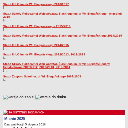
Statut III LO im. dr Wł. Biegańskiego 2016/2017
Deklaracja dostępności
[...]
PORADNIE PSYCHOLOGICZNO-PEDAGOGICZNE
Statut Szkoły Policealnej Województwa Śląskiego im. dr Wł. Biegańskiego - wrzesień
2015
Zespół Poradni
[...]
BIURO FINANSÓW OŚWIATY
Statut III LO im. dr Wł. Biegańskiego - 2015/2016
[...]
Dane podstawowe
Statut Szkoły Policealnej Województwa Śląskiego im. dr Wł. Biegańskiego 2014/2015
Statut
[...]
Majątek
Statut III LO im. dr Wł. Biegańskiego 2014/2015
[...]
Godziny dyżurów
Statut III LO im. dr Wł. Biegańskiego 2012/2013, 2013/2014
[...]
Ogłoszenia
Statut Szkoły Policealnej Województwa Śląskiego im. dr Wł. Biegańskiego w
Zarządzenia
Częstochowie 2011/2012, 2012/2013, 2013/2014
[...]
Rejestry, ewidencje, archiwa
Statut Zespołu Szkół im. dr Wł. Biegańskiego 2007/2008
[...]
Kontrole
PONOWNE WYKORZYSTYWANIE
metryczka
Sprawozdania
Deklaracja dostępności
DEKLARACJA DOSTĘPNOŚCI
20 OSTATNIO DODANYCH
OŚWIADCZENIA MAJĄTKOWE
Mienie 2025
PONOWNE WYKORZYSTYWANIE
Data publikacji: 5 sierpnia 2026