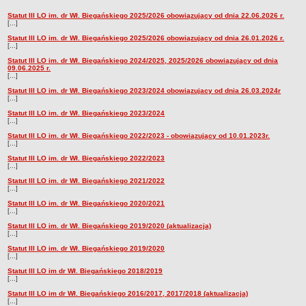
Przedszkola Miejskie
Statut III LO im. dr Wł. Biegańskiego 2025/2026 obowiązujący od dnia 22.06.2026 r.
Statut
[...]
ARCHIWUM SZKÓŁ I PLACÓWEK
Statut III LO im. dr Wł. Biegańskiego 2025/2026 obowiązujący od dnia 26.01.2026 r.
Zlikwidowane gimnazja
[...]
Statut III LO im. dr Wł. Biegańskiego 2024/2025, 2025/2026 obowiązujący od dnia
Przekształcone szkoły i placówki
09.06.2025 r.
[...]
Wielofunkcyjna Placówka
Statut III LO im. dr Wł. Biegańskiego 2023/2024 obowiązujacy od dnia 26.03.2024r
SPECJALNE OŚRODKI SZKOLNO-WYCHOWAWCZE
[...]
Specjalny Ośrodek nr 1
Statut III LO im. dr Wł. Biegańskiego 2023/2024
[...]
Specjalny Ośrodek nr 5
Statut III LO im. dr Wł. Biegańskiego 2022/2023 - obowiązujący od 10.01.2023r.
[...]
BURSA MIEJSKA
Dane podstawowe
Statut III LO im. dr Wł. Biegańskiego 2022/2023
[...]
Statut
Statut III LO im. dr Wł. Biegańskiego 2021/2022
[...]
Majątek
Statut III LO im. dr Wł. Biegańskiego 2020/2021
Godziny dyżurów
[...]
Statut III LO im. dr Wł. Biegańskiego 2019/2020 (aktualizacja)
Ogłoszenie
[...]
Zarządzenia
Statut III LO im. dr Wł. Biegańskiego 2019/2020
[...]
Kontrole
Statut III LO im dr Wł. Biegańskiego 2018/2019
[...]
Rejestry, ewidencje, archiwa
Statut III LO im dr Wł. Biegańskiego 2016/2017, 2017/2018 (aktualizacja)
Sprawozdania
[...]