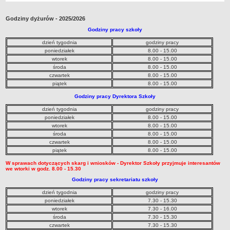
Przedszkola Miejskie
Godziny dyżurów - 2025/2026
ARCHIWUM SZKÓŁ I PLACÓWEK
Godziny pracy szkoły
Zlikwidowane gimnazja
dzień tygodnia
godziny pracy
Przekształcone szkoły i placówki
poniedziałek
8.00 - 15.00
wtorek
8.00 - 15.00
Wielofunkcyjna Placówka
środa
8.00 - 15.00
SPECJALNE OŚRODKI SZKOLNO-WYCHOWAWCZE
czwartek
8.00 - 15.00
Specjalny Ośrodek nr 1
piątek
8.00 - 15.00
Specjalny Ośrodek nr 5
Godziny pracy Dyrektora Szkoły
BURSA MIEJSKA
dzień tygodnia
godziny pracy
poniedziałek
8.00 - 15.00
Dane podstawowe
wtorek
8.00 - 15.00
Statut
środa
8.00 - 15.00
czwartek
8.00 - 15.00
Majątek
piątek
8.00 - 15.00
Godziny dyżurów
W sprawach dotyczących skarg i wniosków - Dyrektor Szkoły przyjmuje interesantów
we wtorki w godz. 8.00 - 15.30
Ogłoszenie
Godziny pracy sekretariatu szkoły
Zarządzenia
dzień tygodnia
godziny pracy
Kontrole
poniedziałek
7.30 - 15.30
wtorek
7.30 - 16.00
Rejestry, ewidencje, archiwa
środa
7.30 - 15.30
Sprawozdania
czwartek
7.30 - 15.30