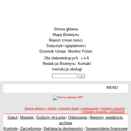
Strona główna
Mapa Biuletynu
Rejestr zmian treści
Statystyki oglądalności
Dziennik Ustaw
Monitor Polski
Menu dodatkowe
Dla słabowidzących
A
powiększ czcionkę
A
standardowy rozmiar czcionki
A
pomniejsz czcionkę
Redakcja Biuletynu
Kontakt
Instrukcja obsługi
Wyszukiwarka artykułów
Szukaj
MENU
Menu
SZKOŁY
Szkoły Podstawowe
ścieżka nawigacji
Strona główna
> Szkoły
> Zespoły Szkół
> zsbieganski
> Godziny dyżurów
Licea
> Godziny dyżurów - 2025/2026
Zespoły Szkół
Statut
Majątek
Godziny dyżurów
Ogłoszenia
Rejestry, ewidencje,
|
|
|
|
archiwa
Techniczne Zakłady Naukowe
Kontrole
Zarządzenia
Deklaracja dostępności
Sprawozdania finansowe
|
|
|
PRZEDSZKOLA