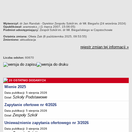
UDOSTĘPNIANIE INFORMACJI PUBLICZNEJ
OCHRONA DANYCH OSOBOWYCH
metryczka
Wytworzył:
dr Jan Randak - Dyrektor Zespołu Szkół im. dr Wł. Biegańs (24 września 2024)
Opublikował:
aramowicz_i (1 marca 2007, 15:06:05)
Podmiot udostępniający:
Zespół Szkół im. dr Wł. Biegańskiego w Częstochowie
Ostatnia zmiana:
Oliwia Żak (8 października 2025, 09:53:55)
Zmieniono:
aktualizacja
rejestr zmian tej informacji »
Liczba odsłon:
60670
20 OSTATNIO DODANYCH
Mienie 2025
Data publikacji: 5 sierpnia 2026
Szkoły Podstawowe
Dział:
Zapytanie ofertowe nr 4/2026
Data publikacji: 5 sierpnia 2026
Zespoły Szkół
Dział:
Unieważnienie zapytania ofertowego nr 3/2026
Data publikacji: 3 sierpnia 2026