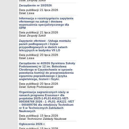
Dział:
Zespoły Szkół
Zarządzenie nr 10/2026
Data publikacji: 21 lipca 2026
Dział:
Licea
Informacja o rozstrzygnięciu zapytania
ofertowego na zakup i dostawę
wyposażenia specjalistycznego dla
OPM
Data publikacji: 21 lipca 2026
Dział:
Zespoły Szkół
Zapytanie ofertowe - Usługa montażu
paneli podłogowych i listew
przypodłogowych w dwóch salach
lekcyjnych w budynku VII LO
Data publikacji: 20 lipca 2026
Dział:
Licea
Zarządzenie nr 4/2026 Dyrektora Szkoły
Podstawowej nr 12 im. Bolesława
Chrobrego w Częstochowie w sprawie
powołania komisji do przeprowadzenia
egzaminu poprawkowego z języka
angielskiego, historii i fizyki.
Data publikacji: 20 lipca 2026
Dział:
Szkoły Podstawowe
Organizacja zagranicznych staży w
ramach programu Erasmus+ dla
projektów 2025-1-PL01-KA121-VET-
000308768 2026 - 1 -PL01 -KA121 -VET
– 000409756 dla młodzieży Technikum
nr 5 w Technicznych Zakładach
Naukowych
Data publikacji: 15 lipca 2026
Dział:
Techniczne Zakłady Naukowe
Ogłoszenia 2026 r.
Data publikacji: 15 lipca 2026