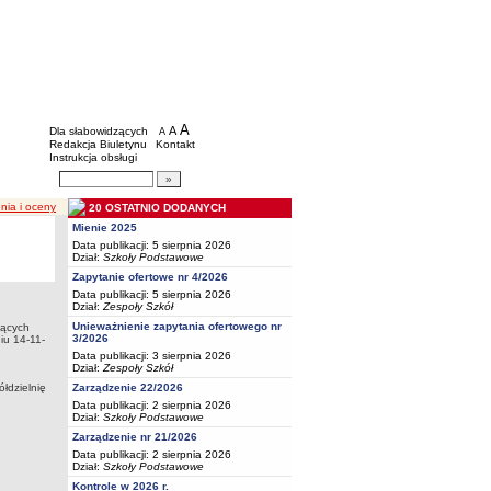
BIP - Oświata Częstochowa
Menu dodatkowe
A
powiększ czcionkę
A
standardowy rozmiar czcionki
Dla słabowidzących
A
pomniejsz czcionkę
Redakcja Biuletynu
Kontakt
Instrukcja obsługi
Wyszukiwarka artykułów
Szukaj
nia i oceny
20 OSTATNIO DODANYCH
Mienie 2025
Data publikacji: 5 sierpnia 2026
Dział:
Szkoły Podstawowe
Zapytanie ofertowe nr 4/2026
Data publikacji: 5 sierpnia 2026
Dział:
Zespoły Szkół
Unieważnienie zapytania ofertowego nr
jących
3/2026
iu 14-11-
Data publikacji: 3 sierpnia 2026
Dział:
Zespoły Szkół
łdzielnię
Zarządzenie 22/2026
Data publikacji: 2 sierpnia 2026
Dział:
Szkoły Podstawowe
Zarządzenie nr 21/2026
Data publikacji: 2 sierpnia 2026
Dział:
Szkoły Podstawowe
Kontrole w 2026 r.