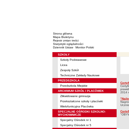
Strona główna
Mapa Biuletynu
Rejestr zmian treści
Statystyki oglądalności
Dziennik Ustaw
Monitor Polski
SZKOŁY
Menu
Szkoły Podstawowe
Wyróżnie
Licea
Zespoły Szkół
Techniczne Zakłady Naukowe
PRZEDSZKOLA
Certy
Wyróż
Przedszkola Miejskie
Certyf
prawid
ARCHIWUM SZKÓŁ I PLACÓWEK
2014 r.
Zlikwidowane gimnazja
"Najl
Przekształcone szkoły i placówki
Nagro
Ucznio
Wielofunkcyjna Placówka
Certyf
SPECJALNE OŚRODKI SZKOLNO-
"OBYWA
WYCHOWAWCZE
Specjalny Ośrodek nr 1
Specjalny Ośrodek nr 5