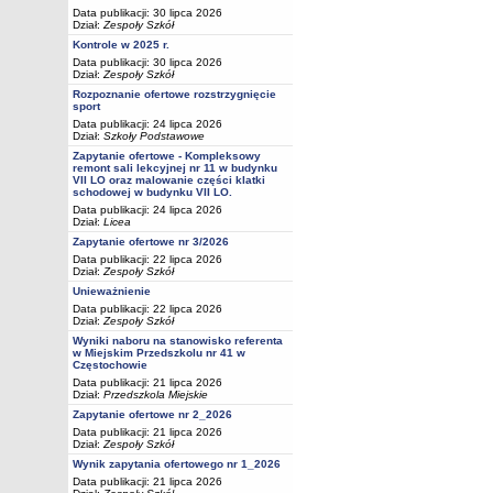
Data publikacji: 30 lipca 2026
Dział:
Zespoły Szkół
Kontrole w 2025 r.
Data publikacji: 30 lipca 2026
Dział:
Zespoły Szkół
Rozpoznanie ofertowe rozstrzygnięcie
sport
Data publikacji: 24 lipca 2026
Dział:
Szkoły Podstawowe
Zapytanie ofertowe - Kompleksowy
remont sali lekcyjnej nr 11 w budynku
VII LO oraz malowanie części klatki
schodowej w budynku VII LO.
Data publikacji: 24 lipca 2026
Dział:
Licea
Zapytanie ofertowe nr 3/2026
Data publikacji: 22 lipca 2026
Dział:
Zespoły Szkół
Unieważnienie
Data publikacji: 22 lipca 2026
Dział:
Zespoły Szkół
Wyniki naboru na stanowisko referenta
w Miejskim Przedszkolu nr 41 w
Częstochowie
Data publikacji: 21 lipca 2026
Dział:
Przedszkola Miejskie
Zapytanie ofertowe nr 2_2026
Data publikacji: 21 lipca 2026
Dział:
Zespoły Szkół
Wynik zapytania ofertowego nr 1_2026
Data publikacji: 21 lipca 2026