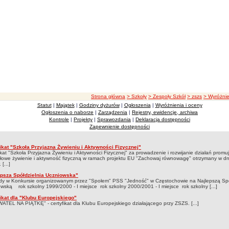
ścieżka nawigacji
Strona główna
> Szkoły
> Zespoły Szkół
> zszs
> Wyróżnie
Statut
|
Majątek
|
Godziny dyżurów
|
Ogłoszenia
|
Wyróżnienia i oceny
nia i oceny
Ogłoszenia o naborze
|
Zarządzenia
|
Rejestry, ewidencje, archiwa
Kontrole
|
Projekty
|
Sprawozdania
|
Deklaracja dostępności
Zapewnienie dostępności
fikat "Szkoła Przyjazna Żywieniu i Aktywności Fizycznej"
nienia i oceny
ikat "Szkoła Przyjazna Żywieniu i Aktywności Fizycznej" za prowadzenie i rozwijanie działań promu
łowe żywienie i aktywność fizyczną w ramach projektu EU "Zachowaj równowagę" otrzymany w dn
 [...]
epsza Spółdzielnia Uczniowska"
dy w Konkursie organizowanym przez "Społem" PSS "Jedność" w Częstochowie na Najlepszą Spó
wską rok szkolny 1999/2000 - I miejsce rok szkolny 2000/2001 - I miejsce rok szkolny [...]
ikat dla "Klubu Europejskiego"
TEL NA PIĄTKĘ" - certyfikat dla Klubu Europejskiego działającego przy ZSZS. [...]