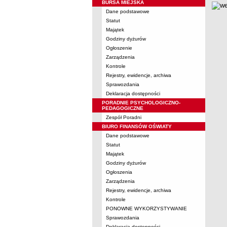
BURSA MIEJSKA
metry
Dane podstawowe
Statut
Majątek
Godziny dyżurów
Ogłoszenie
Zarządzenia
Kontrole
Rejestry, ewidencje, archiwa
Sprawozdania
Deklaracja dostępności
PORADNIE PSYCHOLOGICZNO-
PEDAGOGICZNE
Zespół Poradni
BIURO FINANSÓW OŚWIATY
Dane podstawowe
Statut
Majątek
Godziny dyżurów
Ogłoszenia
Zarządzenia
Rejestry, ewidencje, archiwa
Kontrole
PONOWNE WYKORZYSTYWANIE
Sprawozdania
Deklaracja dostępności