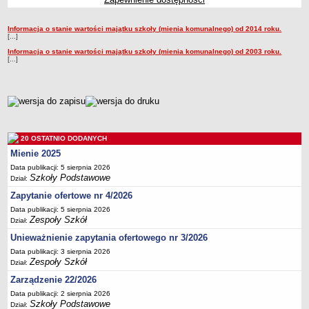
Przedszkola Miejskie
Informacja o stanie wartości majątku szkoły (mienia komunalnego) od 2014 roku.
ARCHIWUM SZKÓŁ I PLACÓWEK
Majątek
[...]
Zlikwidowane gimnazja
Informacja o stanie wartości majątku szkoły (mienia komunalnego) od 2003 roku.
[...]
Przekształcone szkoły i placówki
Wielofunkcyjna Placówka
SPECJALNE OŚRODKI SZKOLNO-WYCHOWAWCZE
metryczka
Specjalny Ośrodek nr 1
Specjalny Ośrodek nr 5
20 OSTATNIO DODANYCH
BURSA MIEJSKA
Mienie 2025
Dane podstawowe
Data publikacji: 5 sierpnia 2026
Statut
Szkoły Podstawowe
Dział:
Zapytanie ofertowe nr 4/2026
Majątek
Data publikacji: 5 sierpnia 2026
Godziny dyżurów
Zespoły Szkół
Dział:
Ogłoszenie
Unieważnienie zapytania ofertowego nr 3/2026
Zarządzenia
Data publikacji: 3 sierpnia 2026
Zespoły Szkół
Dział:
Kontrole
Zarządzenie 22/2026
Rejestry, ewidencje, archiwa
Data publikacji: 2 sierpnia 2026
Sprawozdania
Szkoły Podstawowe
Dział: