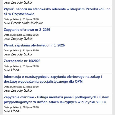
UDOSTĘPNIANIE INFORMACJI PUBLICZNEJ
Zespoły Szkół
Dział:
OCHRONA DANYCH OSOBOWYCH
Wyniki naboru na stanowisko referenta w Miejskim Przedszkolu nr
41 w Częstochowie
Data publikacji: 21 lipca 2026
Przedszkola Miejskie
Dział:
Zapytanie ofertowe nr 2_2026
Data publikacji: 21 lipca 2026
Zespoły Szkół
Dział:
Wynik zapytania ofertowego nr 1_2026
Data publikacji: 21 lipca 2026
Zespoły Szkół
Dział:
Zarządzenie nr 10/2026
Data publikacji: 21 lipca 2026
Licea
Dział:
Informacja o rozstrzygnięciu zapytania ofertowego na zakup i
dostawę wyposażenia specjalistycznego dla OPM
Data publikacji: 21 lipca 2026
Zespoły Szkół
Dział:
Zapytanie ofertowe - Usługa montażu paneli podłogowych i listew
przypodłogowych w dwóch salach lekcyjnych w budynku VII LO
Data publikacji: 20 lipca 2026
Licea
Dział: