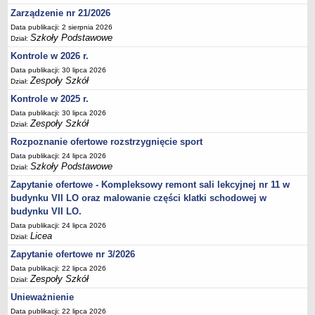
Deklaracja dostępności
Zarządzenie nr 21/2026
Data publikacji: 2 sierpnia 2026
PORADNIE PSYCHOLOGICZNO-PEDAGOGICZNE
Szkoły Podstawowe
Dział:
Zespół Poradni
Kontrole w 2026 r.
BIURO FINANSÓW OŚWIATY
Data publikacji: 30 lipca 2026
Dane podstawowe
Zespoły Szkół
Dział:
Statut
Kontrole w 2025 r.
Majątek
Data publikacji: 30 lipca 2026
Zespoły Szkół
Dział:
Godziny dyżurów
Rozpoznanie ofertowe rozstrzygnięcie sport
Ogłoszenia
Data publikacji: 24 lipca 2026
Zarządzenia
Szkoły Podstawowe
Dział:
Rejestry, ewidencje, archiwa
Zapytanie ofertowe - Kompleksowy remont sali lekcyjnej nr 11 w
budynku VII LO oraz malowanie części klatki schodowej w
Kontrole
budynku VII LO.
PONOWNE WYKORZYSTYWANIE
Data publikacji: 24 lipca 2026
Licea
Dział:
Sprawozdania
Zapytanie ofertowe nr 3/2026
Deklaracja dostępności
Data publikacji: 22 lipca 2026
DEKLARACJA DOSTĘPNOŚCI
Zespoły Szkół
Dział:
OŚWIADCZENIA MAJĄTKOWE
Unieważnienie
PONOWNE WYKORZYSTYWANIE
Data publikacji: 22 lipca 2026