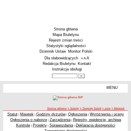
Strona główna
Mapa Biuletynu
Rejestr zmian treści
Statystyki oglądalności
Dziennik Ustaw
Monitor Polski
Menu dodatkowe
Dla słabowidzących
A
powiększ czcionkę
A
standardowy rozmiar czcionki
A
pomniejsz czcionkę
Redakcja Biuletynu
Kontakt
Instrukcja obsługi
Wyszukiwarka artykułów
Szukaj
MENU
Menu
SZKOŁY
Szkoły Podstawowe
ścieżka nawigacji
Strona główna
> Szkoły
> Zespoły Szkół
> zszs
> Majątek
Licea
Statut
Majątek
Godziny dyżurów
Ogłoszenia
Wyróżnienia i oceny
|
|
|
|
Majątek
Zespoły Szkół
Ogłoszenia o naborze
Zarządzenia
Rejestry, ewidencje, archiwa
|
|
Techniczne Zakłady Naukowe
Kontrole
Projekty
Sprawozdania
Deklaracja dostępności
|
|
|
Zapewnienie dostępności
PRZEDSZKOLA