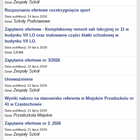
UDOSTĘPNIANIE INFORMACJI PUBLICZNEJ
Zespoły Szkół
Dział:
OCHRONA DANYCH OSOBOWYCH
Rozpoznanie ofertowe rozstrzygnięcie sport
Data publikacji: 24 lipca 2026
Szkoły Podstawowe
Dział:
Zapytanie ofertowe - Kompleksowy remont sali lekcyjnej nr 11 w
budynku VII LO oraz malowanie części klatki schodowej w
budynku VII LO.
Data publikacji: 24 lipca 2026
Licea
Dział:
Zapytanie ofertowe nr 3/2026
Data publikacji: 22 lipca 2026
Zespoły Szkół
Dział:
Unieważnienie
Data publikacji: 22 lipca 2026
Zespoły Szkół
Dział:
Wyniki naboru na stanowisko referenta w Miejskim Przedszkolu nr
41 w Częstochowie
Data publikacji: 21 lipca 2026
Przedszkola Miejskie
Dział:
Zapytanie ofertowe nr 2_2026
Data publikacji: 21 lipca 2026
Zespoły Szkół
Dział: