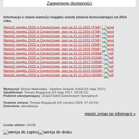
Zapewnienie dostępności
Przedszkola Miejskie
ARCHIWUM SZKÓŁ I PLACÓWEK
Informacja o stanie wartości majątku szkoły (mienia komunalnego) od 2014
Zlikwidowane gimnazja
roku.
Wartość majątku ZSZS w Częstochowie, stan na 31.12.2025 (37kB)
Przekształcone szkoły i placówki
Wartość majątku ZSZS w Częstochowie, stan na 31.12.2024 (37kB)
Wielofunkcyjna Placówka
Wartość majątku ZSZS w Częstochowie, stan na 31.12.2023 (37kB)
Wartość majątku ZSZS w Częstochowie, stan na 31.12.2022 (37kB)
SPECJALNE OŚRODKI SZKOLNO-WYCHOWAWCZE
Wartość majątku ZSZS w Częstochowie, stan na 31.12.2021 (35kB)
Wartość majątku ZSZS w Częstochowie, stan na 31.12.2020 (35kB)
Specjalny Ośrodek nr 1
Wartość majątku ZSZS w Częstochowie, stan na 31.12.2019 (209kB)
Specjalny Ośrodek nr 5
Wartość majątku ZSZS w Częstochowie, stan na 31.12.2018 (210kB)
Wartość majątku ZSZS w Częstochowie, stan na 31.12.2017 (199kB)
BURSA MIEJSKA
Wartość majątku ZSZS w Częstochowie, stan na 31.12.2016 (202kB)
Wartość majątku ZSZS w Częstochowie, stan na 31.12.2015 (202kB)
Dane podstawowe
Wartość majątku ZSZS w Częstochowie, stan na 31.12.2014 (203kB)
Statut
Majątek
metryczka
Wytworzył:
Dorota Markowska - Dyrektor Zespołu Szkół (23 maja 2017)
Opublikował:
Tomasz Bugajczyk (23 maja 2017, 09:39:12)
Godziny dyżurów
Podmiot udostępniający:
Zespół Szkół Zawodowych Specjalnych
Ostatnia zmiana:
Tomasz Bugajczyk (16 czerwca 2026, 07:10:51)
Ogłoszenie
Zmieniono:
aktualizacja
Zarządzenia
rejestr zmian tej informacji »
Kontrole
Liczba odsłon:
14108
Rejestry, ewidencje, archiwa
Sprawozdania