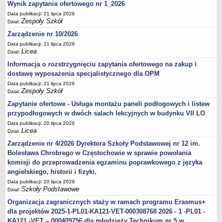
Wynik zapytania ofertowego nr 1_2026
Data publikacji: 21 lipca 2026
Zespoły Szkół
Dział:
Zarządzenie nr 10/2026
Data publikacji: 21 lipca 2026
Licea
Dział:
Informacja o rozstrzygnięciu zapytania ofertowego na zakup i
dostawę wyposażenia specjalistycznego dla OPM
Data publikacji: 21 lipca 2026
Zespoły Szkół
Dział:
Zapytanie ofertowe - Usługa montażu paneli podłogowych i listew
przypodłogowych w dwóch salach lekcyjnych w budynku VII LO
Data publikacji: 20 lipca 2026
Licea
Dział:
Zarządzenie nr 4/2026 Dyrektora Szkoły Podstawowej nr 12 im.
Bolesława Chrobrego w Częstochowie w sprawie powołania
komisji do przeprowadzenia egzaminu poprawkowego z języka
angielskiego, historii i fizyki.
Data publikacji: 20 lipca 2026
Szkoły Podstawowe
Dział:
Organizacja zagranicznych staży w ramach programu Erasmus+
dla projektów 2025-1-PL01-KA121-VET-000308768 2026 - 1 -PL01 -
KA121 -VET – 000409756 dla młodzieży Technikum nr 5 w