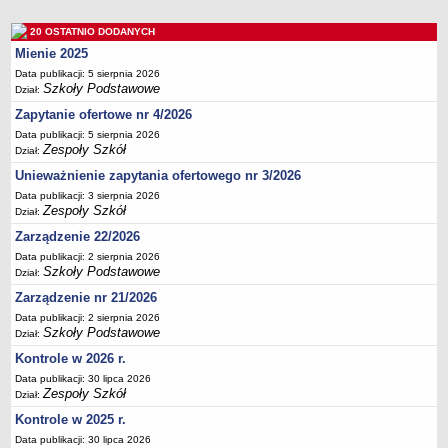
Deklaracja dostępności
20 OSTATNIO DODANYCH
PORADNIE PSYCHOLOGICZNO-PEDAGOGICZNE
Mienie 2025
Zespół Poradni
Data publikacji: 5 sierpnia 2026
BIURO FINANSÓW OŚWIATY
Szkoły Podstawowe
Dział:
Dane podstawowe
Zapytanie ofertowe nr 4/2026
Statut
Data publikacji: 5 sierpnia 2026
Zespoły Szkół
Dział:
Majątek
Unieważnienie zapytania ofertowego nr 3/2026
Godziny dyżurów
Data publikacji: 3 sierpnia 2026
Ogłoszenia
Zespoły Szkół
Dział:
Zarządzenia
Zarządzenie 22/2026
Data publikacji: 2 sierpnia 2026
Rejestry, ewidencje, archiwa
Szkoły Podstawowe
Dział:
Kontrole
Zarządzenie nr 21/2026
PONOWNE WYKORZYSTYWANIE
Data publikacji: 2 sierpnia 2026
Szkoły Podstawowe
Dział:
Sprawozdania
Kontrole w 2026 r.
Deklaracja dostępności
Data publikacji: 30 lipca 2026
DEKLARACJA DOSTĘPNOŚCI
Zespoły Szkół
Dział:
OŚWIADCZENIA MAJĄTKOWE
Kontrole w 2025 r.
PONOWNE WYKORZYSTYWANIE
Data publikacji: 30 lipca 2026