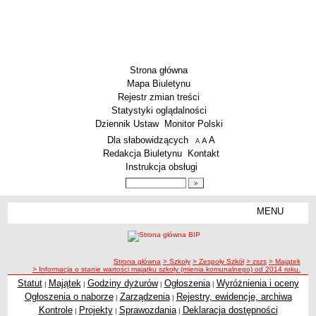
Strona główna
Mapa Biuletynu
Rejestr zmian treści
Statystyki oglądalności
Dziennik Ustaw
Monitor Polski
Menu dodatkowe
Dla słabowidzących
A
powiększ czcionkę
A
standardowy rozmiar czcionki
A
pomniejsz czcionkę
Redakcja Biuletynu
Kontakt
Instrukcja obsługi
Wyszukiwarka artykułów
Szukaj
MENU
Menu
SZKOŁY
Szkoły Podstawowe
ścieżka nawigacji
Strona główna
> Szkoły
> Zespoły Szkół
> zszs
> Majątek
Licea
> Informacja o stanie wartości majątku szkoły (mienia komunalnego) od 2014 roku.
Zespoły Szkół
Statut
Majątek
Godziny dyżurów
Ogłoszenia
Wyróżnienia i oceny
|
|
|
|
Ogłoszenia o naborze
Zarządzenia
Rejestry, ewidencje, archiwa
|
|
Techniczne Zakłady Naukowe
Kontrole
Projekty
Sprawozdania
Deklaracja dostępności
|
|
|
PRZEDSZKOLA