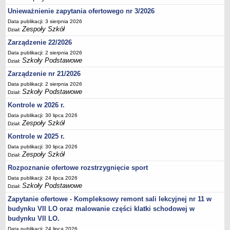
Deklaracja dostępności
Unieważnienie zapytania ofertowego nr 3/2026
PORADNIE PSYCHOLOGICZNO-PEDAGOGICZNE
Data publikacji: 3 sierpnia 2026
Zespoły Szkół
Dział:
Zespół Poradni
Zarządzenie 22/2026
BIURO FINANSÓW OŚWIATY
Data publikacji: 2 sierpnia 2026
Dane podstawowe
Szkoły Podstawowe
Dział:
Statut
Zarządzenie nr 21/2026
Majątek
Data publikacji: 2 sierpnia 2026
Szkoły Podstawowe
Dział:
Godziny dyżurów
Kontrole w 2026 r.
Ogłoszenia
Data publikacji: 30 lipca 2026
Zarządzenia
Zespoły Szkół
Dział:
Rejestry, ewidencje, archiwa
Kontrole w 2025 r.
Kontrole
Data publikacji: 30 lipca 2026
Zespoły Szkół
Dział:
PONOWNE WYKORZYSTYWANIE
Rozpoznanie ofertowe rozstrzygnięcie sport
Sprawozdania
Data publikacji: 24 lipca 2026
Szkoły Podstawowe
Dział:
Deklaracja dostępności
Zapytanie ofertowe - Kompleksowy remont sali lekcyjnej nr 11 w
DEKLARACJA DOSTĘPNOŚCI
budynku VII LO oraz malowanie części klatki schodowej w
OŚWIADCZENIA MAJĄTKOWE
budynku VII LO.
PONOWNE WYKORZYSTYWANIE
Data publikacji: 24 lipca 2026