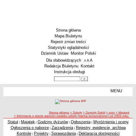
Strona główna
Mapa Biuletynu
Rejestr zmian treści
Statystyki oglądalności
Dziennik Ustaw
Monitor Polski
Menu dodatkowe
Dla słabowidzących
A
powiększ czcionkę
A
standardowy rozmiar czcionki
A
pomniejsz czcionkę
Redakcja Biuletynu
Kontakt
Instrukcja obsługi
Wyszukiwarka artykułów
Szukaj
MENU
Menu
SZKOŁY
Szkoły Podstawowe
ścieżka nawigacji
Strona główna
> Szkoły
> Zespoły Szkół
> zszs
> Majątek
Licea
> Informacja o stanie wartości majątku szkoły (mienia komunalnego) od 2003 roku.
Zespoły Szkół
Statut
Majątek
Godziny dyżurów
Ogłoszenia
Wyróżnienia i oceny
|
|
|
|
Ogłoszenia o naborze
Zarządzenia
Rejestry, ewidencje, archiwa
|
|
Techniczne Zakłady Naukowe
Kontrole
Projekty
Sprawozdania
Deklaracja dostępności
|
|
|
PRZEDSZKOLA