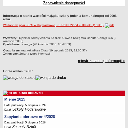
Zapewnienie dostępności
Przedszkola Miejskie
ARCHIWUM SZKÓŁ I PLACÓWEK
Informacja o stanie wartości majątku szkoły (mienia komunalnego) od 2003
Zlikwidowane gimnazja
roku.
Wartość majątku ZSZS w Częstochowie, ul. Krótka 22 od 2003 roku (166kB)
Przekształcone szkoły i placówki
Wielofunkcyjna Placówka
metryczka
Wytworzył:
Dyrektor Szkoły Jolanta Koszek, Główna Księgowa Danuta Gabryjelska (8
SPECJALNE OŚRODKI SZKOLNO-WYCHOWAWCZE
września 2008)
Opublikował:
ciura_a (28 kwietnia 2008, 08:47:33)
Specjalny Ośrodek nr 1
Ostatnia zmiana:
Arkadiusz Ciura (19 stycznia 2015, 22:06:57)
Specjalny Ośrodek nr 5
Zmieniono:
Zmiana tytułu informacji
BURSA MIEJSKA
rejestr zmian tej informacji »
Dane podstawowe
Liczba odsłon:
14037
Statut
Majątek
Godziny dyżurów
20 OSTATNIO DODANYCH
Ogłoszenie
Mienie 2025
Zarządzenia
Data publikacji: 5 sierpnia 2026
Szkoły Podstawowe
Dział:
Kontrole
Zapytanie ofertowe nr 4/2026
Rejestry, ewidencje, archiwa
Data publikacji: 5 sierpnia 2026
Sprawozdania
Zespoły Szkół
Dział: