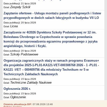
Data publikacji: 21 lipca 2026
Zespoły Szkół
Dział:
Zapytanie ofertowe - Usługa montażu paneli podłogowych i listew
przypodłogowych w dwóch salach lekcyjnych w budynku VII LO
Data publikacji: 20 lipca 2026
Licea
Dział:
Zarządzenie nr 4/2026 Dyrektora Szkoły Podstawowej nr 12 im.
Bolesława Chrobrego w Częstochowie w sprawie powołania
komisji do przeprowadzenia egzaminu poprawkowego z języka
angielskiego, historii i fizyki.
Data publikacji: 20 lipca 2026
Szkoły Podstawowe
Dział:
Organizacja zagranicznych staży w ramach programu Erasmus+
dla projektów 2025-1-PL01-KA121-VET-000308768 2026 - 1 -PL01 -
KA121 -VET – 000409756 dla młodzieży Technikum nr 5 w
Technicznych Zakładach Naukowych
Data publikacji: 15 lipca 2026
Techniczne Zakłady Naukowe
Dział:
Ogłoszenia 2026 r.
Data publikacji: 15 lipca 2026
Ogłoszenie
Dział:
Ostatnia aktualizacja BIP:
07.08.2026 13:46
Polityka Cookies