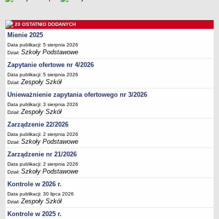
Deklaracja dostępności
PORADNIE PSYCHOLOGICZNO-PEDAGOGICZNE
20 OSTATNIO DODANYCH
Zespół Poradni
Mienie 2025
BIURO FINANSÓW OŚWIATY
Data publikacji: 5 sierpnia 2026
Dane podstawowe
Szkoły Podstawowe
Dział:
Statut
Zapytanie ofertowe nr 4/2026
Data publikacji: 5 sierpnia 2026
Majątek
Zespoły Szkół
Dział:
Godziny dyżurów
Unieważnienie zapytania ofertowego nr 3/2026
Ogłoszenia
Data publikacji: 3 sierpnia 2026
Zespoły Szkół
Dział:
Zarządzenia
Zarządzenie 22/2026
Rejestry, ewidencje, archiwa
Data publikacji: 2 sierpnia 2026
Kontrole
Szkoły Podstawowe
Dział:
PONOWNE WYKORZYSTYWANIE
Zarządzenie nr 21/2026
Data publikacji: 2 sierpnia 2026
Sprawozdania
Szkoły Podstawowe
Dział:
Deklaracja dostępności
Kontrole w 2026 r.
DEKLARACJA DOSTĘPNOŚCI
Data publikacji: 30 lipca 2026
OŚWIADCZENIA MAJĄTKOWE
Zespoły Szkół
Dział:
PONOWNE WYKORZYSTYWANIE
Kontrole w 2025 r.