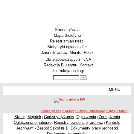
Strona główna
Mapa Biuletynu
Rejestr zmian treści
Statystyki oglądalności
Dziennik Ustaw
Monitor Polski
Menu dodatkowe
Dla słabowidzących
A
powiększ czcionkę
A
standardowy rozmiar czcionki
A
pomniejsz czcionkę
Redakcja Biuletynu
Kontakt
Instrukcja obsługi
Wyszukiwarka artykułów
Szukaj
MENU
Menu
SZKOŁY
Szkoły Podstawowe
ścieżka nawigacji
Strona główna
> Szkoły
> Szkoły Podstawowe
> sp54
> Statut
Licea
Statut
Majątek
Godziny dyżurów
Ogłoszenia
Zarządzenia
|
|
|
|
Statut
Zespoły Szkół
Ogłoszenia o naborze
Rejestry, ewidencje, archiwa
Kontrole
|
|
Techniczne Zakłady Naukowe
Archiwum - Zespół Szkół nr 1
Dokumenty pracy jednostki
|
Deklaracja dostępności
PRZEDSZKOLA