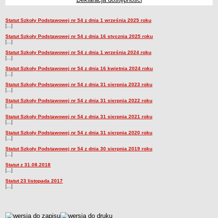
Przedszkola Miejskie
Statut Szkoły Podstawowej nr 54 z dnia 1 września 2025 roku
ARCHIWUM SZKÓŁ I PLACÓWEK
Statut
[...]
Zlikwidowane gimnazja
Statut Szkoły Podstawowej nr 54 z dnia 16 stycznia 2025 roku
[...]
Przekształcone szkoły i placówki
Statut Szkoły Podstawowej nr 54 z dnia 1 września 2024 roku
Wielofunkcyjna Placówka
[...]
SPECJALNE OŚRODKI SZKOLNO-WYCHOWAWCZE
Statut Szkoły Podstawowej nr 54 z dnia 16 kwietnia 2024 roku
[...]
Specjalny Ośrodek nr 1
Statut Szkoły Podstawowej nr 54 z dnia 31 sierpnia 2023 roku
[...]
Specjalny Ośrodek nr 5
Statut Szkoły Podstawowej nr 54 z dnia 31 sierpnia 2022 roku
BURSA MIEJSKA
[...]
Dane podstawowe
Statut Szkoły Podstawowej nr 54 z dnia 31 sierpnia 2021 roku
[...]
Statut
Statut Szkoły Podstawowej nr 54 z dnia 31 sierpnia 2020 roku
Majątek
[...]
Statut Szkoły Podstawowej nr 54 z dnia 30 sierpnia 2019 roku
Godziny dyżurów
[...]
Ogłoszenie
Statut z 31.08.2018
[...]
Zarządzenia
Statut 23 listopada 2017
[...]
Kontrole
Rejestry, ewidencje, archiwa
Sprawozdania
metryczka