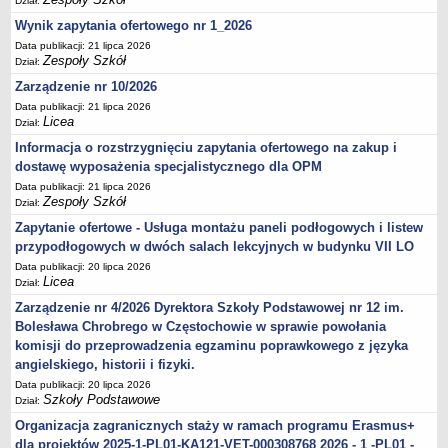
Dział:
Wynik zapytania ofertowego nr 1_2026
Data publikacji: 21 lipca 2026
Zespoły Szkół
Dział:
Zarządzenie nr 10/2026
Data publikacji: 21 lipca 2026
Licea
Dział:
Informacja o rozstrzygnięciu zapytania ofertowego na zakup i
dostawę wyposażenia specjalistycznego dla OPM
Data publikacji: 21 lipca 2026
Zespoły Szkół
Dział:
Zapytanie ofertowe - Usługa montażu paneli podłogowych i listew
przypodłogowych w dwóch salach lekcyjnych w budynku VII LO
Data publikacji: 20 lipca 2026
Licea
Dział:
Zarządzenie nr 4/2026 Dyrektora Szkoły Podstawowej nr 12 im.
Bolesława Chrobrego w Częstochowie w sprawie powołania
komisji do przeprowadzenia egzaminu poprawkowego z języka
angielskiego, historii i fizyki.
Data publikacji: 20 lipca 2026
Szkoły Podstawowe
Dział:
Organizacja zagranicznych staży w ramach programu Erasmus+
dla projektów 2025-1-PL01-KA121-VET-000308768 2026 - 1 -PL01 -