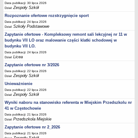
UDOSTĘPNIANIE INFORMACJI PUBLICZNEJ
Data publikacji: 30 lipca 2026
Zespoły Szkół
OCHRONA DANYCH OSOBOWYCH
Dział:
Rozpoznanie ofertowe rozstrzygnięcie sport
Data publikacji: 24 lipca 2026
Szkoły Podstawowe
Dział:
Zapytanie ofertowe - Kompleksowy remont sali lekcyjnej nr 11 w
budynku VII LO oraz malowanie części klatki schodowej w
budynku VII LO.
Data publikacji: 24 lipca 2026
Licea
Dział:
Zapytanie ofertowe nr 3/2026
Data publikacji: 22 lipca 2026
Zespoły Szkół
Dział:
Unieważnienie
Data publikacji: 22 lipca 2026
Zespoły Szkół
Dział:
Wyniki naboru na stanowisko referenta w Miejskim Przedszkolu nr
41 w Częstochowie
Data publikacji: 21 lipca 2026
Przedszkola Miejskie
Dział:
Zapytanie ofertowe nr 2_2026
Data publikacji: 21 lipca 2026
Zespoły Szkół