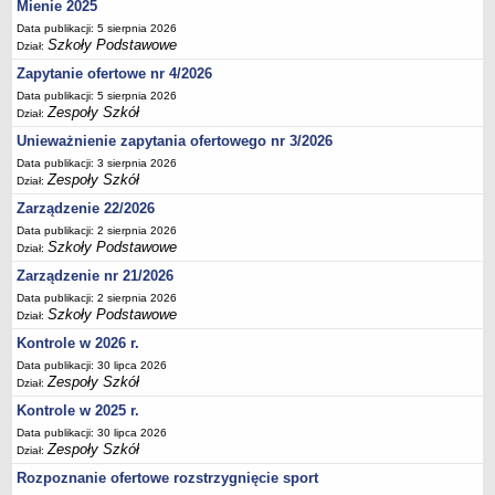
Mienie 2025
Deklaracja dostępności
Data publikacji: 5 sierpnia 2026
Szkoły Podstawowe
PORADNIE PSYCHOLOGICZNO-PEDAGOGICZNE
Dział:
Zespół Poradni
Zapytanie ofertowe nr 4/2026
BIURO FINANSÓW OŚWIATY
Data publikacji: 5 sierpnia 2026
Zespoły Szkół
Dział:
Dane podstawowe
Unieważnienie zapytania ofertowego nr 3/2026
Statut
Data publikacji: 3 sierpnia 2026
Majątek
Zespoły Szkół
Dział:
Godziny dyżurów
Zarządzenie 22/2026
Ogłoszenia
Data publikacji: 2 sierpnia 2026
Szkoły Podstawowe
Dział:
Zarządzenia
Zarządzenie nr 21/2026
Rejestry, ewidencje, archiwa
Data publikacji: 2 sierpnia 2026
Szkoły Podstawowe
Dział:
Kontrole
Kontrole w 2026 r.
PONOWNE WYKORZYSTYWANIE
Data publikacji: 30 lipca 2026
Sprawozdania
Zespoły Szkół
Dział:
Deklaracja dostępności
Kontrole w 2025 r.
DEKLARACJA DOSTĘPNOŚCI
Data publikacji: 30 lipca 2026
Zespoły Szkół
Dział:
OŚWIADCZENIA MAJĄTKOWE
PONOWNE WYKORZYSTYWANIE
Rozpoznanie ofertowe rozstrzygnięcie sport