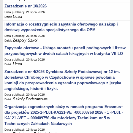
Zarządzenie nr 10/2026
Data publikacji: 21 lipca 2026
Licea
Dział:
Informacja o rozstrzygnięciu zapytania ofertowego na zakup i
dostawę wyposażenia specjalistycznego dla OPM
Data publikacji: 21 lipca 2026
Zespoły Szkół
Dział:
Zapytanie ofertowe - Usługa montażu paneli podłogowych i listew
przypodłogowych w dwóch salach lekcyjnych w budynku VII LO
Data publikacji: 20 lipca 2026
Licea
Dział:
Zarządzenie nr 4/2026 Dyrektora Szkoły Podstawowej nr 12 im.
Bolesława Chrobrego w Częstochowie w sprawie powołania
komisji do przeprowadzenia egzaminu poprawkowego z języka
angielskiego, historii i fizyki.
Data publikacji: 20 lipca 2026
Szkoły Podstawowe
Dział:
Organizacja zagranicznych staży w ramach programu Erasmus+
dla projektów 2025-1-PL01-KA121-VET-000308768 2026 - 1 -PL01 -
KA121 -VET – 000409756 dla młodzieży Technikum nr 5 w
Technicznych Zakładach Naukowych
Data publikacji: 15 lipca 2026