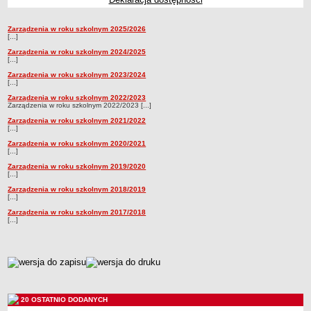
Przedszkola Miejskie
Zarządzenia w roku szkolnym 2025/2026
ARCHIWUM SZKÓŁ I PLACÓWEK
Zarządzenia
[...]
Zlikwidowane gimnazja
Zarządzenia w roku szkolnym 2024/2025
[...]
Przekształcone szkoły i placówki
Zarządzenia w roku szkolnym 2023/2024
Wielofunkcyjna Placówka
[...]
SPECJALNE OŚRODKI SZKOLNO-WYCHOWAWCZE
Zarządzenia w roku szkolnym 2022/2023
Zarządzenia w roku szkolnym 2022/2023 [...]
Specjalny Ośrodek nr 1
Zarządzenia w roku szkolnym 2021/2022
[...]
Specjalny Ośrodek nr 5
Zarządzenia w roku szkolnym 2020/2021
BURSA MIEJSKA
[...]
Dane podstawowe
Zarządzenia w roku szkolnym 2019/2020
[...]
Statut
Zarządzenia w roku szkolnym 2018/2019
Majątek
[...]
Zarządzenia w roku szkolnym 2017/2018
Godziny dyżurów
[...]
Ogłoszenie
Zarządzenia
metryczka
Kontrole
Rejestry, ewidencje, archiwa
20 OSTATNIO DODANYCH
Sprawozdania