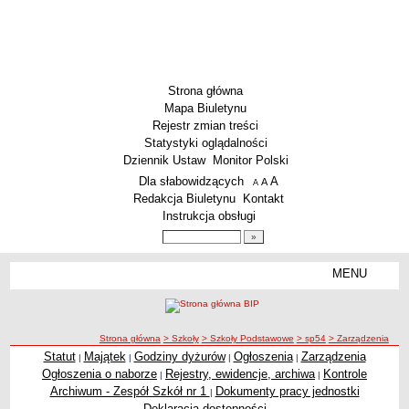
Strona główna
Mapa Biuletynu
Rejestr zmian treści
Statystyki oglądalności
Dziennik Ustaw
Monitor Polski
Menu dodatkowe
Dla słabowidzących
A
powiększ czcionkę
A
standardowy rozmiar czcionki
A
pomniejsz czcionkę
Redakcja Biuletynu
Kontakt
Instrukcja obsługi
Wyszukiwarka artykułów
Szukaj
MENU
Menu
SZKOŁY
Szkoły Podstawowe
ścieżka nawigacji
Strona główna
> Szkoły
> Szkoły Podstawowe
> sp54
> Zarządzenia
Licea
Statut
Majątek
Godziny dyżurów
Ogłoszenia
Zarządzenia
|
|
|
|
Zarządzenia
Zespoły Szkół
Ogłoszenia o naborze
Rejestry, ewidencje, archiwa
Kontrole
|
|
Techniczne Zakłady Naukowe
Archiwum - Zespół Szkół nr 1
Dokumenty pracy jednostki
|
Deklaracja dostępności
PRZEDSZKOLA