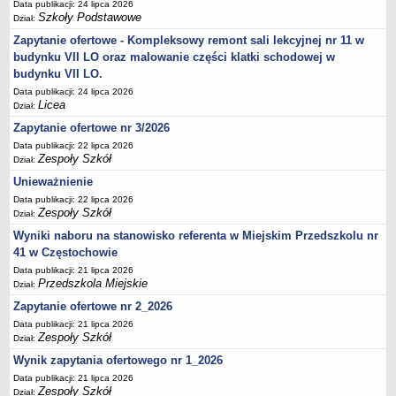
UDOSTĘPNIANIE INFORMACJI PUBLICZNEJ
Data publikacji: 24 lipca 2026
Szkoły Podstawowe
Dział:
OCHRONA DANYCH OSOBOWYCH
Zapytanie ofertowe - Kompleksowy remont sali lekcyjnej nr 11 w
budynku VII LO oraz malowanie części klatki schodowej w
budynku VII LO.
Data publikacji: 24 lipca 2026
Licea
Dział:
Zapytanie ofertowe nr 3/2026
Data publikacji: 22 lipca 2026
Zespoły Szkół
Dział:
Unieważnienie
Data publikacji: 22 lipca 2026
Zespoły Szkół
Dział:
Wyniki naboru na stanowisko referenta w Miejskim Przedszkolu nr
41 w Częstochowie
Data publikacji: 21 lipca 2026
Przedszkola Miejskie
Dział:
Zapytanie ofertowe nr 2_2026
Data publikacji: 21 lipca 2026
Zespoły Szkół
Dział:
Wynik zapytania ofertowego nr 1_2026
Data publikacji: 21 lipca 2026
Zespoły Szkół
Dział: