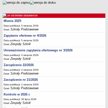
Deklaracja dostępności
PORADNIE PSYCHOLOGICZNO-PEDAGOGICZNE
Zespół Poradni
20 OSTATNIO DODANYCH
BIURO FINANSÓW OŚWIATY
Mienie 2025
Dane podstawowe
Data publikacji: 5 sierpnia 2026
Szkoły Podstawowe
Dział:
Statut
Zapytanie ofertowe nr 4/2026
Majątek
Data publikacji: 5 sierpnia 2026
Zespoły Szkół
Godziny dyżurów
Dział:
Unieważnienie zapytania ofertowego nr 3/2026
Ogłoszenia
Data publikacji: 3 sierpnia 2026
Zarządzenia
Zespoły Szkół
Dział:
Rejestry, ewidencje, archiwa
Zarządzenie 22/2026
Kontrole
Data publikacji: 2 sierpnia 2026
Szkoły Podstawowe
Dział:
PONOWNE WYKORZYSTYWANIE
Zarządzenie nr 21/2026
Sprawozdania
Data publikacji: 2 sierpnia 2026
Deklaracja dostępności
Szkoły Podstawowe
Dział:
DEKLARACJA DOSTĘPNOŚCI
Kontrole w 2026 r.
OŚWIADCZENIA MAJĄTKOWE
Data publikacji: 30 lipca 2026
Zespoły Szkół
Dział:
PONOWNE WYKORZYSTYWANIE