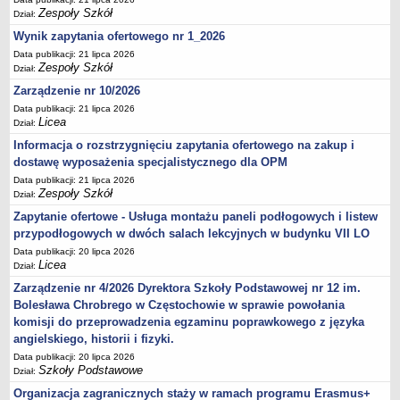
Zespoły Szkół
Dział:
Wynik zapytania ofertowego nr 1_2026
Data publikacji: 21 lipca 2026
Zespoły Szkół
Dział:
Zarządzenie nr 10/2026
Data publikacji: 21 lipca 2026
Licea
Dział:
Informacja o rozstrzygnięciu zapytania ofertowego na zakup i
dostawę wyposażenia specjalistycznego dla OPM
Data publikacji: 21 lipca 2026
Zespoły Szkół
Dział:
Zapytanie ofertowe - Usługa montażu paneli podłogowych i listew
przypodłogowych w dwóch salach lekcyjnych w budynku VII LO
Data publikacji: 20 lipca 2026
Licea
Dział:
Zarządzenie nr 4/2026 Dyrektora Szkoły Podstawowej nr 12 im.
Bolesława Chrobrego w Częstochowie w sprawie powołania
komisji do przeprowadzenia egzaminu poprawkowego z języka
angielskiego, historii i fizyki.
Data publikacji: 20 lipca 2026
Szkoły Podstawowe
Dział:
Organizacja zagranicznych staży w ramach programu Erasmus+