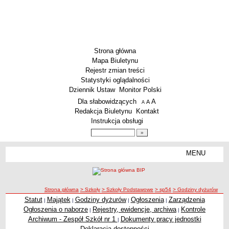
Strona główna
Mapa Biuletynu
Rejestr zmian treści
Statystyki oglądalności
Dziennik Ustaw
Monitor Polski
Menu dodatkowe
Dla słabowidzących
A
powiększ czcionkę
A
standardowy rozmiar czcionki
A
pomniejsz czcionkę
Redakcja Biuletynu
Kontakt
Instrukcja obsługi
Wyszukiwarka artykułów
Szukaj
MENU
Menu
SZKOŁY
Szkoły Podstawowe
ścieżka nawigacji
Strona główna
> Szkoły
> Szkoły Podstawowe
> sp54
> Godziny dyżurów
Licea
Statut
Majątek
Godziny dyżurów
Ogłoszenia
Zarządzenia
|
|
|
|
Zespoły Szkół
Ogłoszenia o naborze
Rejestry, ewidencje, archiwa
Kontrole
|
|
Techniczne Zakłady Naukowe
Archiwum - Zespół Szkół nr 1
Dokumenty pracy jednostki
|
Deklaracja dostępności
PRZEDSZKOLA