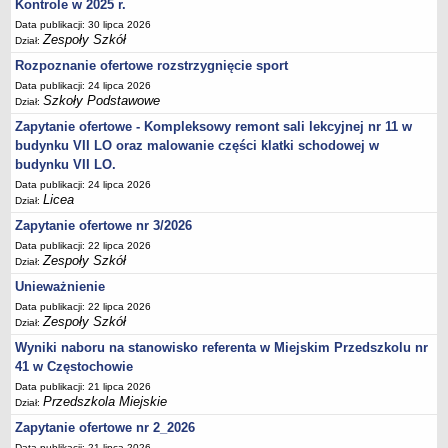
UDOSTĘPNIANIE INFORMACJI PUBLICZNEJ
Kontrole w 2025 r.
OCHRONA DANYCH OSOBOWYCH
Data publikacji: 30 lipca 2026
Zespoły Szkół
Dział:
Rozpoznanie ofertowe rozstrzygnięcie sport
Data publikacji: 24 lipca 2026
Szkoły Podstawowe
Dział:
Zapytanie ofertowe - Kompleksowy remont sali lekcyjnej nr 11 w
budynku VII LO oraz malowanie części klatki schodowej w
budynku VII LO.
Data publikacji: 24 lipca 2026
Licea
Dział:
Zapytanie ofertowe nr 3/2026
Data publikacji: 22 lipca 2026
Zespoły Szkół
Dział:
Unieważnienie
Data publikacji: 22 lipca 2026
Zespoły Szkół
Dział:
Wyniki naboru na stanowisko referenta w Miejskim Przedszkolu nr
41 w Częstochowie
Data publikacji: 21 lipca 2026
Przedszkola Miejskie
Dział:
Zapytanie ofertowe nr 2_2026
Data publikacji: 21 lipca 2026