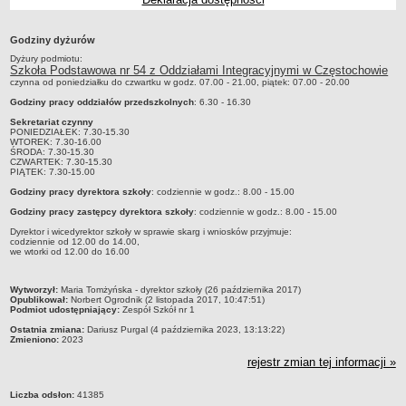
Przedszkola Miejskie
ARCHIWUM SZKÓŁ I PLACÓWEK
Godziny dyżurów
Zlikwidowane gimnazja
Dyżury podmiotu:
Szkoła Podstawowa nr 54 z Oddziałami Integracyjnymi w Częstochowie
Przekształcone szkoły i placówki
czynna od poniedziałku do czwartku w godz. 07.00 - 21.00, piątek: 07.00 - 20.00
Godziny pracy oddziałów przedszkolnych
: 6.30 - 16.30
Wielofunkcyjna Placówka
Sekretariat czynny
SPECJALNE OŚRODKI SZKOLNO-WYCHOWAWCZE
PONIEDZIAŁEK: 7.30-15.30
WTOREK: 7.30-16.00
Specjalny Ośrodek nr 1
ŚRODA: 7.30-15.30
CZWARTEK: 7.30-15.30
Specjalny Ośrodek nr 5
PIĄTEK: 7.30-15.00
BURSA MIEJSKA
Godziny pracy dyrektora szkoły
: codziennie w godz.: 8.00 - 15.00
Dane podstawowe
Godziny pracy zastępcy dyrektora szkoły
: codziennie w godz.: 8.00 - 15.00
Statut
Dyrektor i wicedyrektor szkoły w sprawie skarg i wniosków przyjmuje:
codziennie od 12.00 do 14.00,
we wtorki od 12.00 do 16.00
Majątek
Godziny dyżurów
metryczka
Wytworzył:
Maria Tomżyńska - dyrektor szkoły (26 października 2017)
Opublikował:
Norbert Ogrodnik (2 listopada 2017, 10:47:51)
Ogłoszenie
Podmiot udostępniający:
Zespół Szkół nr 1
Zarządzenia
Ostatnia zmiana:
Dariusz Purgal (4 października 2023, 13:13:22)
Zmieniono:
2023
Kontrole
rejestr zmian tej informacji »
Rejestry, ewidencje, archiwa
Liczba odsłon:
41385
Sprawozdania