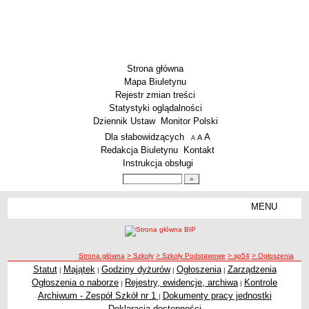
Strona główna
Mapa Biuletynu
Rejestr zmian treści
Statystyki oglądalności
Dziennik Ustaw
Monitor Polski
Menu dodatkowe
Dla słabowidzących
A
powiększ czcionkę
A
standardowy rozmiar czcionki
A
pomniejsz czcionkę
Redakcja Biuletynu
Kontakt
Instrukcja obsługi
Wyszukiwarka artykułów
Szukaj
MENU
Menu
SZKOŁY
Szkoły Podstawowe
ścieżka nawigacji
Strona główna
> Szkoły
> Szkoły Podstawowe
> sp54
> Ogłoszenia
Licea
Statut
Majątek
Godziny dyżurów
Ogłoszenia
Zarządzenia
|
|
|
|
Ogłoszenia
Zespoły Szkół
Ogłoszenia o naborze
Rejestry, ewidencje, archiwa
Kontrole
|
|
Techniczne Zakłady Naukowe
Archiwum - Zespół Szkół nr 1
Dokumenty pracy jednostki
|
Deklaracja dostępności
PRZEDSZKOLA