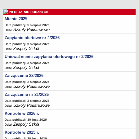
Deklaracja dostępności
20 OSTATNIO DODANYCH
PORADNIE PSYCHOLOGICZNO-PEDAGOGICZNE
Mienie 2025
Zespół Poradni
Data publikacji: 5 sierpnia 2026
BIURO FINANSÓW OŚWIATY
Szkoły Podstawowe
Dział:
Dane podstawowe
Zapytanie ofertowe nr 4/2026
Statut
Data publikacji: 5 sierpnia 2026
Zespoły Szkół
Majątek
Dział:
Unieważnienie zapytania ofertowego nr 3/2026
Godziny dyżurów
Data publikacji: 3 sierpnia 2026
Ogłoszenia
Zespoły Szkół
Dział:
Zarządzenia
Zarządzenie 22/2026
Rejestry, ewidencje, archiwa
Data publikacji: 2 sierpnia 2026
Szkoły Podstawowe
Dział:
Kontrole
Zarządzenie nr 21/2026
PONOWNE WYKORZYSTYWANIE
Data publikacji: 2 sierpnia 2026
Sprawozdania
Szkoły Podstawowe
Dział:
Kontrole w 2026 r.
Deklaracja dostępności
Data publikacji: 30 lipca 2026
DEKLARACJA DOSTĘPNOŚCI
Zespoły Szkół
Dział:
OŚWIADCZENIA MAJĄTKOWE
Kontrole w 2025 r.
PONOWNE WYKORZYSTYWANIE
Data publikacji: 30 lipca 2026