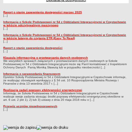
Przedszkola Miejskie
Raport o stanie zapewnienia dostępności marzec 2025
ARCHIWUM SZKÓŁ I PLACÓWEK
Ogłoszenia
[...]
Zlikwidowane gimnazja
Informacja o Szkole Podstawowej nr 54 z Oddziałami Integracyjnymi w Częstochowie
w tekście odczytywalnym maszynowo
Przekształcone szkoły i placówki
[...]
Wielofunkcyjna Placówka
Informacja o Szkole Podstawowej nr 54 z Oddziałami Integracyjnymi w Częstochowie
w tekście łatwym do czytania ETR (Easy To Read)
SPECJALNE OŚRODKI SZKOLNO-WYCHOWAWCZE
[...]
Specjalny Ośrodek nr 1
Raport o stanie zapewnienia dostępności
[...]
Specjalny Ośrodek nr 5
Klauzula informacyjna o przetwarzaniu danych osobowych
We wszystkich sprawach związanych z przetwarzaniem danych osobowych w Szkole
BURSA MIEJSKA
Podstawowej nr 54 z Oddziałami Integracyjnymi może się Pan/i kontaktować z Inspektorem
Ochrony Danych Panią Moniką Sławutą lub w przypadku nieobecności [...]
Dane podstawowe
Informacja o sprawozdaniu finansowym
Statut
Dyrektor Szkoły Podstawowej nr 54 z Oddziałami Integracyjnymi w Częstochowie informuje,
że realizując obowiązek wynikający z § 34 ust. 10 Rozporządzenia Ministra Rozwoju i
Majątek
Finansów z dnia 13 września 2017 r. [...]
Realizacja zadań poprawy efektywności energetycznej
Godziny dyżurów
Informuję, że Szkoła Podstawowa nr 54 z Oddziałami Integracyjnymi w Częstochowie
realizuje swoje zadania stosując środki poprawy efektywności energetycznej określone w
Ogłoszenie
art. 6 ust. 2 pkt 1), 2) lub 3) ustawy z dnia 20 maja 2016 roku o [...]
Zarządzenia
Przewóz uczniów niepełnosprawnych
[...]
Kontrole
Rejestry, ewidencje, archiwa
metryczka
Sprawozdania