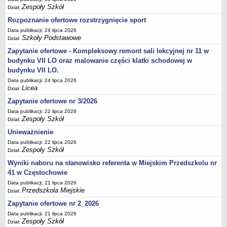
UDOSTĘPNIANIE INFORMACJI PUBLICZNEJ
Zespoły Szkół
Dział:
OCHRONA DANYCH OSOBOWYCH
Rozpoznanie ofertowe rozstrzygnięcie sport
Data publikacji: 24 lipca 2026
Szkoły Podstawowe
Dział:
Zapytanie ofertowe - Kompleksowy remont sali lekcyjnej nr 11 w
budynku VII LO oraz malowanie części klatki schodowej w
budynku VII LO.
Data publikacji: 24 lipca 2026
Licea
Dział:
Zapytanie ofertowe nr 3/2026
Data publikacji: 22 lipca 2026
Zespoły Szkół
Dział:
Unieważnienie
Data publikacji: 22 lipca 2026
Zespoły Szkół
Dział:
Wyniki naboru na stanowisko referenta w Miejskim Przedszkolu nr
41 w Częstochowie
Data publikacji: 21 lipca 2026
Przedszkola Miejskie
Dział:
Zapytanie ofertowe nr 2_2026
Data publikacji: 21 lipca 2026
Zespoły Szkół
Dział: