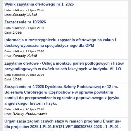
Wynik zapytania ofertowego nr 1_2026
Data publikacji: 21 lipca 2026
Zespoły Szkół
Dział:
Zarządzenie nr 10/2026
Data publikacji: 21 lipca 2026
Licea
Dział:
Informacja o rozstrzygnięciu zapytania ofertowego na zakup i
dostawę wyposażenia specjalistycznego dla OPM
Data publikacji: 21 lipca 2026
Zespoły Szkół
Dział:
Zapytanie ofertowe - Usługa montażu paneli podłogowych i listew
przypodłogowych w dwóch salach lekcyjnych w budynku VII LO
Data publikacji: 20 lipca 2026
Licea
Dział:
Zarządzenie nr 4/2026 Dyrektora Szkoły Podstawowej nr 12 im.
Bolesława Chrobrego w Częstochowie w sprawie powołania
komisji do przeprowadzenia egzaminu poprawkowego z języka
angielskiego, historii i fizyki.
Data publikacji: 20 lipca 2026
Szkoły Podstawowe
Dział:
Organizacja zagranicznych staży w ramach programu Erasmus+
dla projektów 2025-1-PL01-KA121-VET-000308768 2026 - 1 -PL01 -