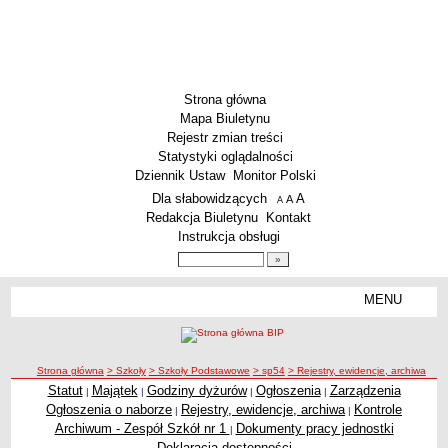
Strona główna
Mapa Biuletynu
Rejestr zmian treści
Statystyki oglądalności
Dziennik Ustaw
Monitor Polski
Menu dodatkowe
Dla słabowidzących
A
powiększ czcionkę
A
standardowy rozmiar czcionki
A
pomniejsz czcionkę
Redakcja Biuletynu
Kontakt
Instrukcja obsługi
Wyszukiwarka artykułów
Szukaj
MENU
Menu
SZKOŁY
Szkoły Podstawowe
ścieżka nawigacji
Strona główna
> Szkoły
> Szkoły Podstawowe
> sp54
> Rejestry, ewidencje, archiwa
Licea
Statut
Majątek
Godziny dyżurów
Ogłoszenia
Zarządzenia
|
|
|
|
Rejestry, ewidencje, archiwa
Zespoły Szkół
Ogłoszenia o naborze
Rejestry, ewidencje, archiwa
Kontrole
|
|
Techniczne Zakłady Naukowe
Archiwum - Zespół Szkół nr 1
Dokumenty pracy jednostki
|
Deklaracja dostępności
PRZEDSZKOLA