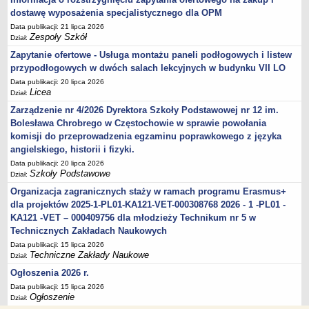
dostawę wyposażenia specjalistycznego dla OPM
Data publikacji: 21 lipca 2026
Zespoły Szkół
Dział:
Zapytanie ofertowe - Usługa montażu paneli podłogowych i listew
przypodłogowych w dwóch salach lekcyjnych w budynku VII LO
Data publikacji: 20 lipca 2026
Licea
Dział:
Zarządzenie nr 4/2026 Dyrektora Szkoły Podstawowej nr 12 im.
Bolesława Chrobrego w Częstochowie w sprawie powołania
komisji do przeprowadzenia egzaminu poprawkowego z języka
angielskiego, historii i fizyki.
Data publikacji: 20 lipca 2026
Szkoły Podstawowe
Dział:
Organizacja zagranicznych staży w ramach programu Erasmus+
dla projektów 2025-1-PL01-KA121-VET-000308768 2026 - 1 -PL01 -
KA121 -VET – 000409756 dla młodzieży Technikum nr 5 w
Technicznych Zakładach Naukowych
Data publikacji: 15 lipca 2026
Techniczne Zakłady Naukowe
Dział:
Ogłoszenia 2026 r.
Data publikacji: 15 lipca 2026
Ogłoszenie
Dział: