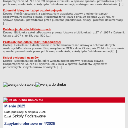
UDOSTĘPNIANIE INFORMACJI PUBLICZNEJ
Rozporządzenie MEN z dnia 29 sierpnia 2014 roku w sprawie sposobu prowadzenia przez
publiczne przedszkola, szkoły i placówki dokumentacji przebiegu nauczania działalności [...]
OCHRONA DANYCH OSOBOWYCH
Dzienniki lekcyjne i zajęć pozalekcyjnych
Dostęp: Pokój nauczycieli, z zachowaniem przepisów ustawy o ochronie danych
osobowych.Podstawa prawna: Rozporządzenie MEN z dnia 29 sierpnia 2014 roku w
sprawie sposobu prowadzenia przez publiczne przedszkola, szkoły i placówki dokumentacji
[...]
Ewidencja zbiorów bibliotecznych
Dostęp: Biblioteka szkolnaPodstawa prawna: Ustawa o bibliotekach z 27 VI 1997 r. Dziennik
Ustaw z 1997 r., nr 85, poz. 539 [...]
Protokoły posiedzeń Rady Pedagogicznej
Dostęp: Sekretariat. Udostępnianie z zachowaniem zasad ustawy o ochronie danych
osobowychPodstawa prawna: Rozporządzenie MEN z dnia 29 sierpnia 2014 roku w sprawie
sposobu prowadzenia przez publiczne przedszkola, szkoły i placówki dokumentacji [...]
Księgi ewidencji uczniów
Dostęp: Sekretariat dla osób, które wykażą interes prawnyPodstawa prawna:
Rozporządzenie MEN z 18 stycznia 2017 roku w sprawie świadectw, dyplomów
państwowych i innych druków szkolnych. [...]
metryczka
20 OSTATNIO DODANYCH
Mienie 2025
Data publikacji: 5 sierpnia 2026
Szkoły Podstawowe
Dział:
Zapytanie ofertowe nr 4/2026