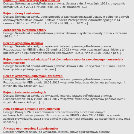
Rejestr druków ścisłego zarachowania
Dostęp: Sekretariat szkołyPodstawa prawna: Ustawa z dn. 7 września 1991 r. o systemie
Deklaracja dostępności
oświaty Dz. U. z 2004 r. Nr 256, poz. 2572 ze zmianami. [...]
PORADNIE PSYCHOLOGICZNO-PEDAGOGICZNE
Rejestr skarg i wniosków
Dostęp: Sekretariat szkoły, udostępnienie z zachowaniem zasad ustawy o ochronie danych
Zespół Poradni
osobowychPodstawa prawna: Ustawa Kodeks Postępowania Administracyjnego z 14
czerwca 1960 r. art. 254 (Dz. U. z 2000 r. Nr 98, poz. 1071 z [...]
BIURO FINANSÓW OŚWIATY
Zarządzenia dyrektora szkoły
Dane podstawowe
Dostęp: Sekretariat szkołyPodstawa prawna: Ustawa o systemie oświaty z dnia 7 września
1991 r. [...]
Statut
Rejestr wypadków uczniów
Dostęp: Sekretariat szkoły, po wykazaniu interesu prawnegoPodstawa prawna:
Majątek
Rozporządzenie MENiS z dnia 31 grudnia 2002 r. w sprawie bezpieczeństwa i higieny w
publicznych i niepublicznych szkołach i placówkach. (Dz.U. Nr 6 z 22.01.2003 r. poz. [...]
Godziny dyżurów
Rejestr wydanych zaświadczeń i aktów nadania stopnia zawodowego nauczyciela
Ogłoszenia
kontraktowego
Dostęp: Sekretariat szkołyPodstawa prawna: Ustawa z dn. 26 stycznia 1982 roku - Karta
Nauczyciela z późniejszymi zmianami [...]
Zarządzenia
Rejestr wydanych legitymacji szkolnych
Rejestry, ewidencje, archiwa
Dostęp: Sekretariat szkoły, po wykazaniu interesu prawnegoPodstawa prawna:
Rozporządzenie MEN z dnia 18.01.2017 w sprawie świadectw, dyplomów państwowych i
Kontrole
innych druków szkolnych. [...]
Rejestr świadectw szkolnych
PONOWNE WYKORZYSTYWANIE
Dostęp: Sekretariat szkoły, po wykazaniu interesu prawnegoPodstawa prawna:
Rozporządzenie MEN z dnia 18.01.2017 w sprawie świadectw, dyplomów państwowych i
Sprawozdania
innych druków szkolnych. [...]
Akta osobowe aktualnie zatrudnionych
Deklaracja dostępności
Dostęp: Pokój nr 26, z zachowaniem przepisów ustawy o ochronie danych
osobowych.Podstawa prawna: Rozporządzenie MPiPS z dnia 28 V 1996 r. w sprawie
DEKLARACJA DOSTĘPNOŚCI
zakresu prowadzenia przez pracodawców dokumentacji związanej ze stosunkiem pracy oraz
sposobu [...]
OŚWIADCZENIA MAJĄTKOWE
Arkusze ocen uczniów i absolwentów
PONOWNE WYKORZYSTYWANIE
Dostęp: Archiwum szkoły, po wykazaniu interesu prawnegoPodstawa prawna: