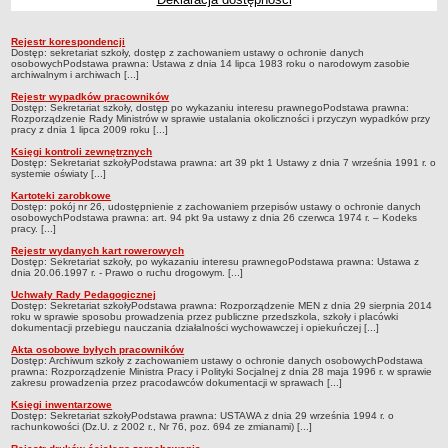
Przedszkola Miejskie
Rejestr korespondencji
ARCHIWUM SZKÓŁ I PLACÓWEK
Rejestry, ewidencje, archiwa
Dostęp: sekretariat szkoły, dostęp z zachowaniem ustawy o ochronie danych
osobowychPodstawa prawna: Ustawa z dnia 14 lipca 1983 roku o narodowym zasobie
Zlikwidowane gimnazja
archiwalnym i archiwach [...]
Przekształcone szkoły i placówki
Rejestr wypadków pracowników
Dostęp: Sekretariat szkoły, dostęp po wykazaniu interesu prawnegoPodstawa prawna:
Wielofunkcyjna Placówka
Rozporządzenie Rady Ministrów w sprawie ustalania okoliczności i przyczyn wypadków przy
pracy z dnia 1 lipca 2009 roku [...]
SPECJALNE OŚRODKI SZKOLNO-WYCHOWAWCZE
Księgi kontroli zewnętrznych
Specjalny Ośrodek nr 1
Dostęp: Sekretariat szkołyPodstawa prawna: art 39 pkt 1 Ustawy z dnia 7 września 1991 r. o
systemie oświaty [...]
Specjalny Ośrodek nr 5
Kartoteki zarobkowe
Dostęp: pokój nr 26, udostępnienie z zachowaniem przepisów ustawy o ochronie danych
BURSA MIEJSKA
osobowychPodstawa prawna: art. 94 pkt 9a ustawy z dnia 26 czerwca 1974 r. – Kodeks
pracy. [...]
Dane podstawowe
Rejestr wydanych kart rowerowych
Statut
Dostęp: Sekretariat szkoły, po wykazaniu interesu prawnegoPodstawa prawna: Ustawa z
dnia 20.06.1997 r. - Prawo o ruchu drogowym. [...]
Majątek
Uchwały Rady Pedagogicznej
Dostęp: Sekretariat szkołyPodstawa prawna: Rozporządzenie MEN z dnia 29 sierpnia 2014
Godziny dyżurów
roku w sprawie sposobu prowadzenia przez publiczne przedszkola, szkoły i placówki
dokumentacji przebiegu nauczania działalności wychowawczej i opiekuńczej [...]
Ogłoszenie
Akta osobowe byłych pracowników
Zarządzenia
Dostęp: Archiwum szkoły z zachowaniem ustawy o ochronie danych osobowychPodstawa
prawna: Rozporządzenie Ministra Pracy i Polityki Socjalnej z dnia 28 maja 1996 r. w sprawie
zakresu prowadzenia przez pracodawców dokumentacji w sprawach [...]
Kontrole
Księgi inwentarzowe
Rejestry, ewidencje, archiwa
Dostęp: Sekretariat szkołyPodstawa prawna: USTAWA z dnia 29 września 1994 r. o
rachunkowości (Dz.U. z 2002 r., Nr 76, poz. 694 ze zmianami) [...]
Sprawozdania